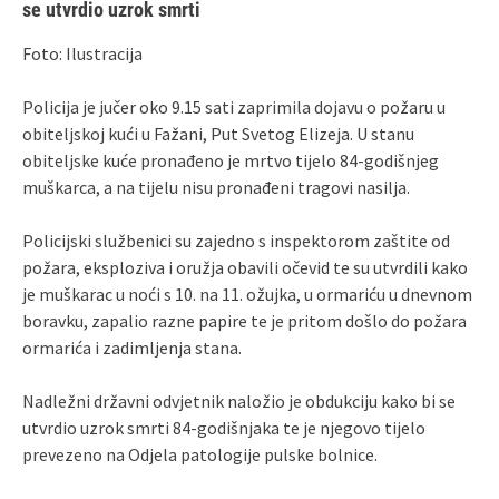
se utvrdio uzrok smrti
Foto: Ilustracija
Policija je jučer oko 9.15 sati zaprimila dojavu o požaru u
obiteljskoj kući u Fažani, Put Svetog Elizeja. U stanu
obiteljske kuće pronađeno je mrtvo tijelo 84-godišnjeg
muškarca, a na tijelu nisu pronađeni tragovi nasilja.
Policijski službenici su zajedno s inspektorom zaštite od
požara, eksploziva i oružja obavili očevid te su utvrdili kako
je muškarac u noći s 10. na 11. ožujka, u ormariću u dnevnom
boravku, zapalio razne papire te je pritom došlo do požara
ormarića i zadimljenja stana.
Nadležni državni odvjetnik naložio je obdukciju kako bi se
utvrdio uzrok smrti 84-godišnjaka te je njegovo tijelo
prevezeno na Odjela patologije pulske bolnice.