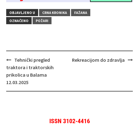
OBJAVLJENO U
CRNA KRONIKA
FAŽANA
OZNAČENO
POŽARI
Navigacija
Tehnički pregled
Rekreacijom do zdravlja
objava
traktora i traktorskih
prikolica u Balama
12.03.2025
ISSN 3102-4416