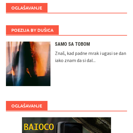
OGLAŠAVANJE
POEZIJA BY DUŠICA
SAMO SA TOBOM
Znaš, kad padne mrak i ugasi se dan
iako znam da si dal...
OGLAŠAVANJE