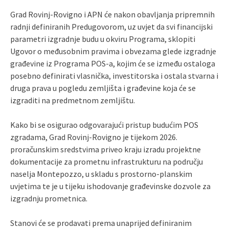
Grad Rovinj-Rovigno i APN će nakon obavljanja pripremnih
radnji definiranih Predugovorom, uz uvjet da svi financijski
parametri izgradnje budu u okviru Programa, sklopiti
Ugovor o međusobnim pravima i obvezama glede izgradnje
građevine iz Programa POS-a, kojim će se između ostaloga
posebno definirati vlasnička, investitorska i ostala stvarna i
druga prava u pogledu zemljišta i građevine koja će se
izgraditi na predmetnom zemljištu.
Kako bi se osigurao odgovarajući pristup budućim POS
zgradama, Grad Rovinj-Rovigno je tijekom 2026.
proračunskim sredstvima priveo kraju izradu projektne
dokumentacije za prometnu infrastrukturu na području
naselja Montepozzo, u skladu s prostorno-planskim
uvjetima te je u tijeku ishodovanje građevinske dozvole za
izgradnju prometnica.
Stanovi će se prodavati prema unaprijed definiranim