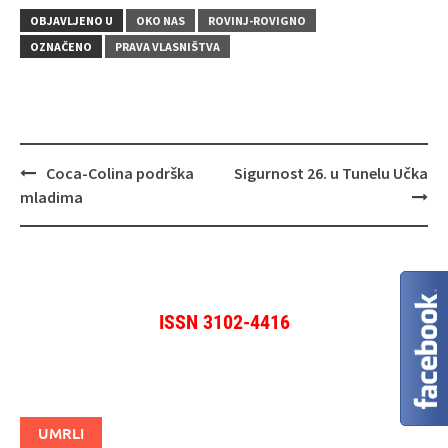
OBJAVLJENO U
OKO NAS
ROVINJ-ROVIGNO
OZNAČENO
PRAVA VLASNIŠTVA
Navigacija
Coca-Colina podrška
Sigurnost 26. u Tunelu Učka
objava
mladima
ISSN 3102-4416
UMRLI