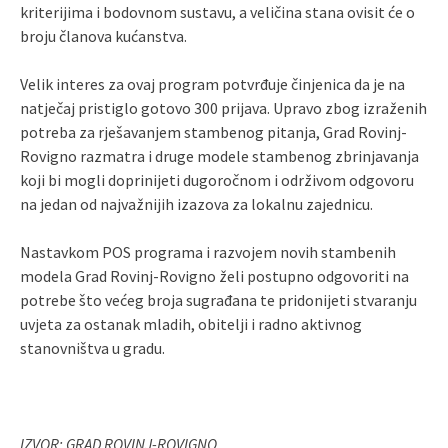
kriterijima i bodovnom sustavu, a veličina stana ovisit će o
broju članova kućanstva.
Velik interes za ovaj program potvrđuje činjenica da je na
natječaj pristiglo gotovo 300 prijava. Upravo zbog izraženih
potreba za rješavanjem stambenog pitanja, Grad Rovinj-
Rovigno razmatra i druge modele stambenog zbrinjavanja
koji bi mogli doprinijeti dugoročnom i održivom odgovoru
na jedan od najvažnijih izazova za lokalnu zajednicu.
Nastavkom POS programa i razvojem novih stambenih
modela Grad Rovinj-Rovigno želi postupno odgovoriti na
potrebe što većeg broja sugrađana te pridonijeti stvaranju
uvjeta za ostanak mladih, obitelji i radno aktivnog
stanovništva u gradu.
IZVOR: GRAD ROVINJ-ROVIGNO