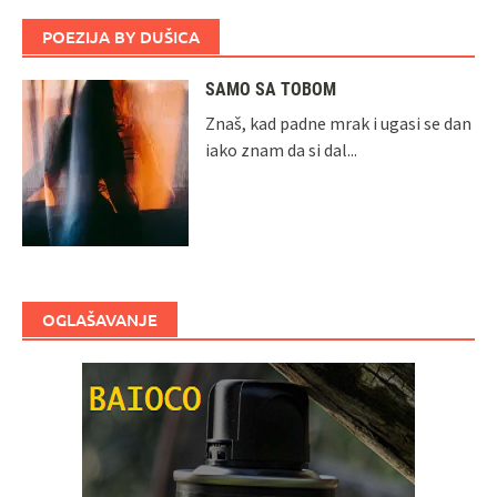
POEZIJA BY DUŠICA
SAMO SA TOBOM
Znaš, kad padne mrak i ugasi se dan
iako znam da si dal...
OGLAŠAVANJE