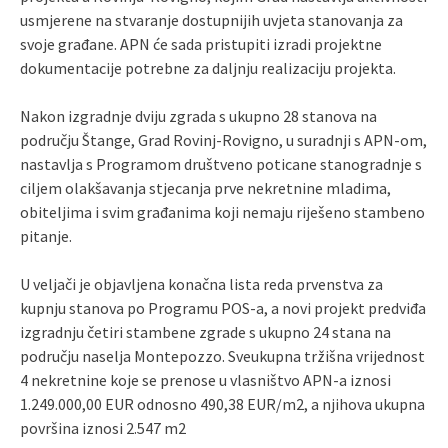
usmjerene na stvaranje dostupnijih uvjeta stanovanja za
svoje građane. APN će sada pristupiti izradi projektne
dokumentacije potrebne za daljnju realizaciju projekta.
Nakon izgradnje dviju zgrada s ukupno 28 stanova na
području Štange, Grad Rovinj-Rovigno, u suradnji s APN-om,
nastavlja s Programom društveno poticane stanogradnje s
ciljem olakšavanja stjecanja prve nekretnine mladima,
obiteljima i svim građanima koji nemaju riješeno stambeno
pitanje.
U veljači je objavljena konačna lista reda prvenstva za
kupnju stanova po Programu POS-a, a novi projekt predviđa
izgradnju četiri stambene zgrade s ukupno 24 stana na
području naselja Montepozzo. Sveukupna tržišna vrijednost
4 nekretnine koje se prenose u vlasništvo APN-a iznosi
1.249.000,00 EUR odnosno 490,38 EUR/m2, a njihova ukupna
površina iznosi 2.547 m2