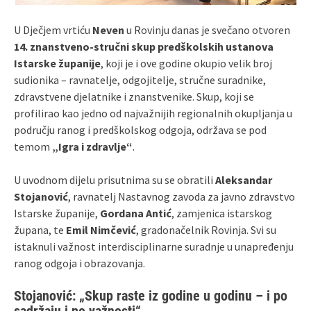
U Dječjem vrtiću
Neven
u Rovinju danas je svečano otvoren
14. znanstveno-stručni skup predškolskih ustanova
Istarske županije
, koji je i ove godine okupio velik broj
sudionika – ravnatelje, odgojitelje, stručne suradnike,
zdravstvene djelatnike i znanstvenike. Skup, koji se
profilirao kao jedno od najvažnijih regionalnih okupljanja u
području ranog i predškolskog odgoja, održava se pod
temom
„Igra i zdravlje“
.
U uvodnom dijelu prisutnima su se obratili
Aleksandar
Stojanović
, ravnatelj Nastavnog zavoda za javno zdravstvo
Istarske županije,
Gordana Antić
, zamjenica istarskog
župana, te
Emil Nimčević
, gradonačelnik Rovinja. Svi su
istaknuli važnost interdisciplinarne suradnje u unapređenju
ranog odgoja i obrazovanja.
Stojanović: „Skup raste iz godine u godinu – i po
sadržaju i po važnosti“