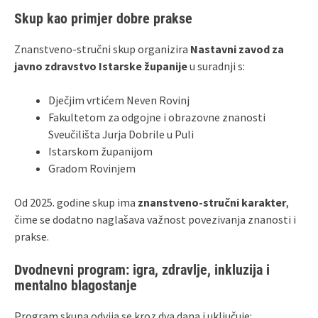
Skup kao primjer dobre prakse
Znanstveno-stručni skup organizira
Nastavni zavod za
javno zdravstvo Istarske županije
u suradnji s:
Dječjim vrtićem Neven Rovinj
Fakultetom za odgojne i obrazovne znanosti
Sveučilišta Jurja Dobrile u Puli
Istarskom županijom
Gradom Rovinjem
Od 2025. godine skup ima
znanstveno-stručni karakter
,
čime se dodatno naglašava važnost povezivanja znanosti i
prakse.
Dvodnevni program: igra, zdravlje, inkluzija i
mentalno blagostanje
Program skupa odvija se kroz dva dana i uključuje: