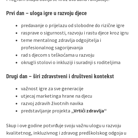
Prvi dan – uloga igre u razvoju djece
predavanje o prijelazu od slobodne do rizične igre
rasprave o sigurnosti, razvoju i rastu djece kroz igru
teme mentalnog zdravlja odgojitelja i
profesionalnog sagorijevanja
rad s djecom s teškoćama u razvoju
okrugli stolovi o inkluziji i suradnji s roditeljima
Drugi dan – širi zdravstveni i društveni kontekst
važnost igre za sve generacije
utjecaj marketinga hrane na djecu
razvoj zdravih životnih navika
predstavljanje projekta
„Vrtići zdravlja“
Skup i ove godine potvrđuje svoju važnu ulogu u razvoju
kvalitetnog, inkluzivnog i zdravog predškolskog odgoja u