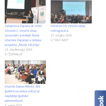
Zamjenica župana dr. Antić
Otvoren 19. stručni skup
otvorila 1. stručni skup
vatrogasaca
osnovnih i srednjih škola
27. ožujka 2025.
Istarske županije u sklopu
U "OKO NAS"
projekta „Škole zdravlja“
13. studenoga 2025.
U "ŽUPANIJA"
Istarski župan Miletić: Biti
ljudima na usluzi odraz je
najdublje ljudske
plemenitosti
5. rujna 2025.