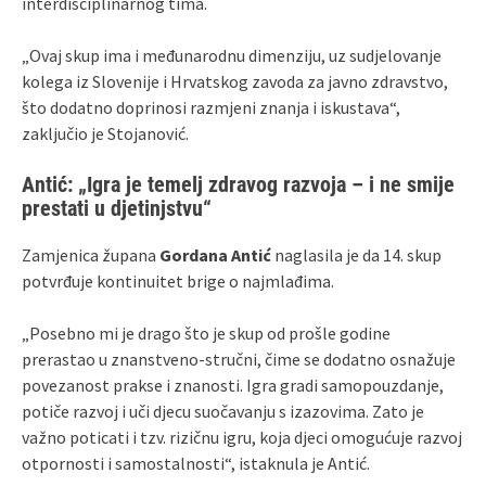
interdisciplinarnog tima.
„Ovaj skup ima i međunarodnu dimenziju, uz sudjelovanje
kolega iz Slovenije i Hrvatskog zavoda za javno zdravstvo,
što dodatno doprinosi razmjeni znanja i iskustava“,
zaključio je Stojanović.
Antić: „Igra je temelj zdravog razvoja – i ne smije
prestati u djetinjstvu“
Zamjenica župana
Gordana Antić
naglasila je da 14. skup
potvrđuje kontinuitet brige o najmlađima.
„Posebno mi je drago što je skup od prošle godine
prerastao u znanstveno-stručni, čime se dodatno osnažuje
povezanost prakse i znanosti. Igra gradi samopouzdanje,
potiče razvoj i uči djecu suočavanju s izazovima. Zato je
važno poticati i tzv. rizičnu igru, koja djeci omogućuje razvoj
otpornosti i samostalnosti“, istaknula je Antić.