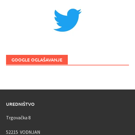
GOOGLE OGLAŠAVANJE
UREDNIŠTVO
Trgovačka 8
52215 VODNJAN