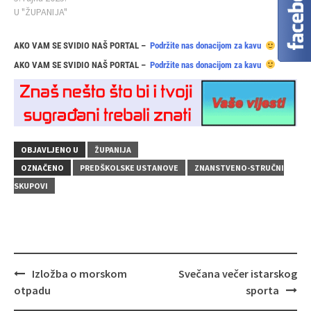
U "ŽUPANIJA"
AKO VAM SE SVIDIO NAŠ PORTAL –
Podržite nas donacijom za kavu
AKO VAM SE SVIDIO NAŠ PORTAL –
Podržite nas donacijom za kavu
OBJAVLJENO U
ŽUPANIJA
OZNAČENO
PREDŠKOLSKE USTANOVE
ZNANSTVENO-STRUČNI
SKUPOVI
Navigacija
Izložba o morskom
Svečana večer istarskog
objava
otpadu
sporta