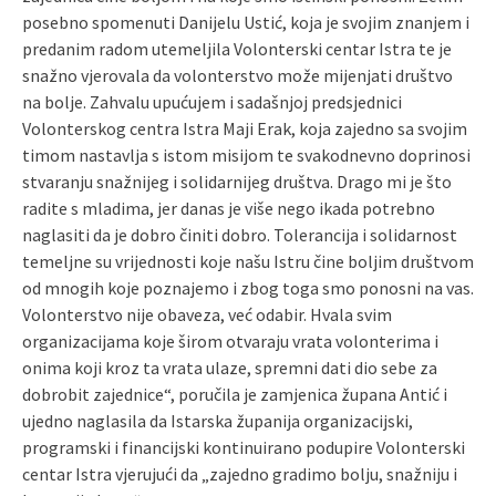
posebno spomenuti Danijelu Ustić, koja je svojim znanjem i
predanim radom utemeljila Volonterski centar Istra te je
snažno vjerovala da volonterstvo može mijenjati društvo
na bolje. Zahvalu upućujem i sadašnjoj predsjednici
Volonterskog centra Istra Maji Erak, koja zajedno sa svojim
timom nastavlja s istom misijom te svakodnevno doprinosi
stvaranju snažnijeg i solidarnijeg društva. Drago mi je što
radite s mladima, jer danas je više nego ikada potrebno
naglasiti da je dobro činiti dobro. Tolerancija i solidarnost
temeljne su vrijednosti koje našu Istru čine boljim društvom
od mnogih koje poznajemo i zbog toga smo ponosni na vas.
Volonterstvo nije obaveza, već odabir. Hvala svim
organizacijama koje širom otvaraju vrata volonterima i
onima koji kroz ta vrata ulaze, spremni dati dio sebe za
dobrobit zajednice“, poručila je zamjenica župana Antić i
ujedno naglasila da Istarska županija organizacijski,
programski i financijski kontinuirano podupire Volonterski
centar Istra vjerujući da „zajedno gradimo bolju, snažniju i