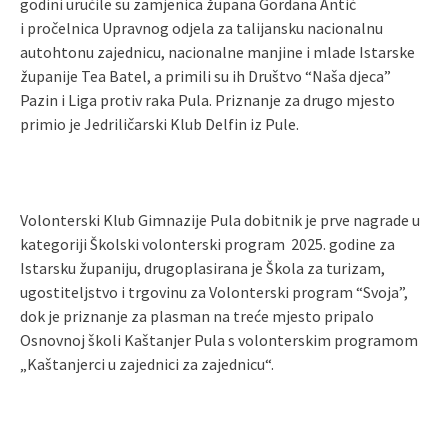
godini uručile su zamjenica župana Gordana Antić
i
pročelnica Upravnog odjela za talijansku nacionalnu
autohtonu zajednicu, nacionalne manjine i mlade Istarske
županije Tea Batel, a primili su ih Društvo “Naša djeca”
Pazin i Liga protiv raka Pula. Priznanje za drugo mjesto
primio je Jedriličarski Klub Delfin iz Pule.
Volonterski Klub Gimnazije Pula dobitnik je prve nagrade u
kategoriji Školski volonterski program 2025. godine za
Istarsku županiju, drugoplasirana je Škola za turizam,
ugostiteljstvo i trgovinu za Volonterski program “Svoja”,
dok je priznanje za plasman na treće mjesto pripalo
Osnovnoj školi Kaštanjer Pula s volonterskim programom
„Kaštanjerci u zajednici za zajednicu“.