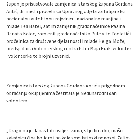
županije prisustvovale zamjenica istarskog župana Gordana
Antić, dr. med. i pročelnica Upravnog odjela za talijansku
nacionalnu autohtonu zajednicu, nacionalne manjine i
mlade Tea Batel, zatim zamjenik gradonačelnice Pazina
Renato Kalac, zamjenik gradonačelnika Pule Vito Paoletić i
pročelnica za društvene djelatnosti i mlade Helga Može,
predsjednica Volonterskog centra Istra Maja Erak, volonteri
i volonterke te brojni uzvanici.
Zamjenica istarskog župana Gordana Antić u prigodnom
obraćanju okupljenima čestitala je Međunarodni dan
volontera.
„Drago mi je danas biti ovdje s vama, s ljudima koji našu
zajednicu čine boljom i na koje smo istinski ponosni. Želim