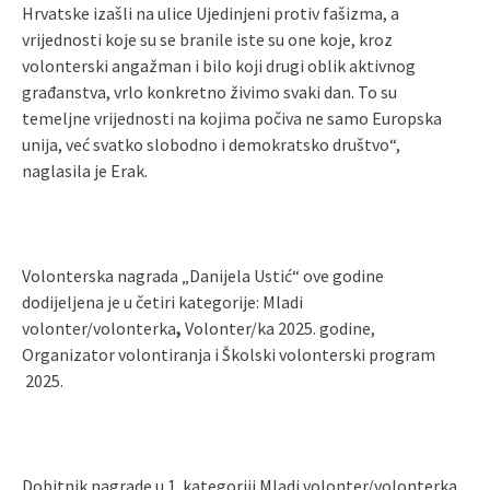
Hrvatske izašli na ulice Ujedinjeni protiv fašizma, a
vrijednosti koje su se branile iste su one koje, kroz
volonterski angažman i bilo koji drugi oblik aktivnog
građanstva, vrlo konkretno živimo svaki dan. To su
temeljne vrijednosti na kojima počiva ne samo Europska
unija, već svatko slobodno i demokratsko društvo“,
naglasila je Erak.
Volonterska nagrada „Danijela Ustić“ ove godine
dodijeljena je u četiri kategorije: Mladi
volonter/volonterka
,
Volonter/ka 2025. godine,
Organizator volontiranja i Školski volonterski program
2025.
Dobitnik nagrade u 1. kategoriji Mladi volonter/volonterka