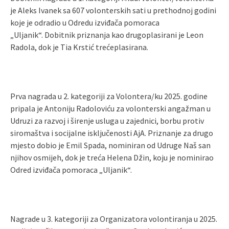
je Aleks Ivanek sa 607 volonterskih sati u prethodnoj godini
koje je odradio u Odredu izviđača pomoraca
„Uljanik“. Dobitnik priznanja kao drugoplasirani je Leon
Radola, dok je Tia Krstić trećeplasirana.
Prva nagrada u 2. kategoriji za Volontera/ku 2025. godine
pripala je Antoniju Radoloviću za volonterski angažman u
Udruzi za razvoj i širenje usluga u zajednici, borbu protiv
siromaštva i socijalne isključenosti AjA. Priznanje za drugo
mjesto dobio je Emil Spada,
nominiran od Udruge Naš san
njihov osmijeh, dok je treća Helena Džin,
koju je nominirao
Odred izviđača pomoraca „Uljanik“.
Nagrade u 3. kategoriji za Organizatora volontiranja u 2025.