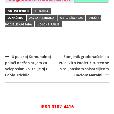
OBJAVLJENO U
ŽUPANIJA
OZNAČENO
JAVNA PRIZNANJA
OBILJEŽAVANJA
SVEČANE
DODJELE NAGRADA
VOLONTIRANJE
Navigacija
U pulskoj Komunalnoj
Zamjenik gradonačelnika
objava
palači održan prijem za
Pule, Vito Paoletić susreo se
veleposlanika Italije Nj.E.
s talijanskom spisateljicom
Paola Trichila
Daciom Maraini
ISSN 3102-4416