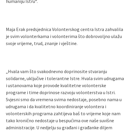
humaniju Istru“.
Maja Erak predsjednica Volonterskog centra Istra zahvalila
je svim volonterkama i volonterima što dobrovoljno ulažu
svoje vrijeme, trud, znanje i vještine.
„Hvala vam što svakodnevno doprinosite stvaranju
solidarne, uključive i tolerantne Istre. Hvala svim udrugama
i ustanovama koje provode kvalitetne volonterske
programe i time doprinose razvoju volonterstva u Istri.
Svjesni smo da vremena svima nedostaje, posebno nama u
udrugama i da kvalitetno koordiniranje volontera i
volonterskih programa zahtijeva baš to vrijeme koje nam
tako kronično nedostaje u bespućima ove naše suvišne
administracije. U nedjelju su građani i građanke diljem