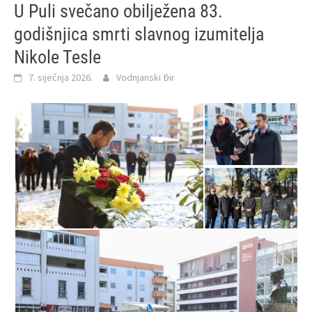
U Puli svečano obilježena 83.
godišnjica smrti slavnog izumitelja
Nikole Tesle
7. siječnja 2026.
Vodnjanski Đir