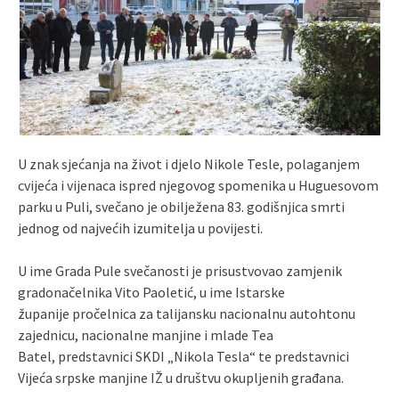
U znak sjećanja na život i djelo Nikole Tesle, polaganjem
cvijeća i vijenaca ispred njegovog spomenika u Huguesovom
parku u Puli, svečano je obilježena 83. godišnjica smrti
jednog od najvećih izumitelja u povijesti.
U ime Grada Pule svečanosti je prisustvovao zamjenik
gradonačelnika Vito Paoletić, u ime Istarske
županije pročelnica za talijansku nacionalnu autohtonu
zajednicu, nacionalne manjine i mlade Tea
Batel, predstavnici SKDI „Nikola Tesla“ te predstavnici
Vijeća srpske manjine IŽ u društvu okupljenih građana.