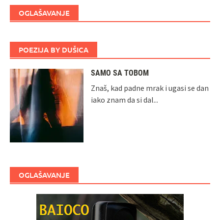
OGLAŠAVANJE
POEZIJA BY DUŠICA
SAMO SA TOBOM
Znaš, kad padne mrak i ugasi se dan
iako znam da si dal...
OGLAŠAVANJE