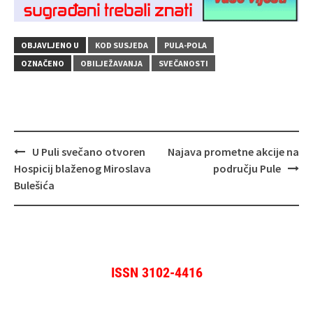
OBJAVLJENO U
KOD SUSJEDA
PULA-POLA
OZNAČENO
OBILJEŽAVANJA
SVEČANOSTI
Navigacija
U Puli svečano otvoren
Najava prometne akcije na
objava
Hospicij blaženog Miroslava
području Pule
Bulešića
ISSN 3102-4416