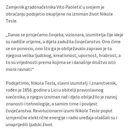
Zamjenik gradonačelnika Vito Paoletić u svojem je
obraćanju podsjetio okupljene na izniman život Nikole
Tesle.
„Danas se prisjećamo čovjeka, vizionara, izumitelja čije ideje
su nadišle vrijeme, a dijela zadužila čovječanstvo. Ono čime
se on ponosio, ono što ga je obilježavalo zapravo je ta
njegova velika ljudskog, kreativnost, upornost, hrabrost, a
to su vrijednosti prema kojima se i današnje društvo isto
mora ravnati.“
Podsjetimo, Nikola Tesla, slavni izumitelj i znanstvenik,
rođen je 1856. godine u Lici u obitelji pravoslavnog
svećenika, a njegov izniman rad i djelo obilježilo je razvoj
znanosti i tehnologije, a samim time i povijest
čovječanstva. Revolucionarni izumi Nikole Tesle poput
izmjenične električne energije i radio uređaja olakšali su i
unaprijedili ljudski život.