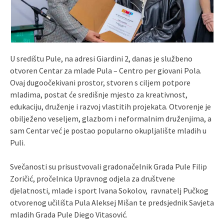
U središtu Pule, na adresi Giardini 2, danas je službeno
otvoren Centar za mlade Pula – Centro per giovani Pola.
Ovaj dugoočekivani prostor, stvoren s ciljem potpore
mladima, postat će središnje mjesto za kreativnost,
edukaciju, druženje i razvoj vlastitih projekata. Otvorenje je
obilježeno veseljem, glazbom i neformalnim druženjima, a
sam Centar već je postao popularno okupljalište mladih u
Puli.
Svečanosti su prisustvovali gradonačelnik Grada Pule Filip
Zoričić, pročelnica Upravnog odjela za društvene
djelatnosti, mlade i sport Ivana Sokolov, ravnatelj Pučkog
otvorenog učilišta Pula Aleksej Mišan te predsjednik Savjeta
mladih Grada Pule Diego Vitasović.