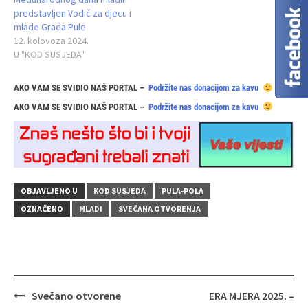
predstavljen Vodič za djecu i
mlade Grada Pule
12. kolovoza 2024.
U "KOD SUSJEDA"
AKO VAM SE SVIDIO NAŠ PORTAL –
Podržite nas donacijom za kavu
AKO VAM SE SVIDIO NAŠ PORTAL –
Podržite nas donacijom za kavu
OBJAVLJENO U
KOD SUSJEDA
PULA-POLA
OZNAČENO
MLADI
SVEČANA OTVORENJA
Navigacija
Svečano otvorene
ERA MJERA 2025. –