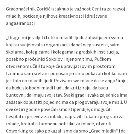
Gradonačelnik Zoričić istaknuo je važnost Centra za razvoj
mladih, poticanje njihove kreativnosti i društvene
angažiranosti.
„Drago mi je vidjeti toliko mladih ljudi. Zahvaljujem svima
koji su sudjelovali u organizaciji današnjeg susreta, svim
školama, kolegicama i kolegama iz gradskih institucija,
posebno pročelnici Sokolov i njenom timu, Pučkom
otvorenom učilištu koje će upravljati ovim prostorom.
Iznimno sam sretan i ponosan jer smo pokazali koliko nam
je stalo do mladih ljudi. Pozivam sve mlade da se angažiraju,
da budu slobodni mladi ljudi, da kritiziraju, da budu
buntovni, da imaju svoj stav. Svaki grad i svaka zajednica ima
zadatak dopustiti pojedincima da progovaraju svoje misli. U
ove četiri godine povećali smo stipendije, omogućili
besplatni prijevoz za mlade, napravili Lokalni program za
mlade, kreirali stambenu politiku za mlade, otvorili
Coworking te tako pokazali smo da smo „Grad mladih“ i da