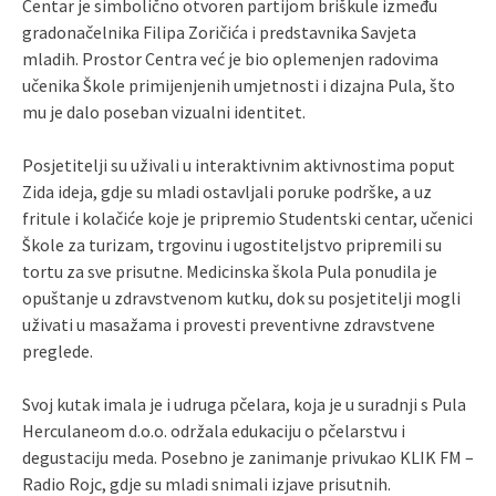
Centar je simbolično otvoren partijom briškule između
gradonačelnika Filipa Zoričića i predstavnika Savjeta
mladih. Prostor Centra već je bio oplemenjen radovima
učenika Škole primijenjenih umjetnosti i dizajna Pula, što
mu je dalo poseban vizualni identitet.
Posjetitelji su uživali u interaktivnim aktivnostima poput
Zida ideja, gdje su mladi ostavljali poruke podrške, a uz
fritule i kolačiće koje je pripremio Studentski centar, učenici
Škole za turizam, trgovinu i ugostiteljstvo pripremili su
tortu za sve prisutne. Medicinska škola Pula ponudila je
opuštanje u zdravstvenom kutku, dok su posjetitelji mogli
uživati u masažama i provesti preventivne zdravstvene
preglede.
Svoj kutak imala je i udruga pčelara, koja je u suradnji s Pula
Herculaneom d.o.o. održala edukaciju o pčelarstvu i
degustaciju meda. Posebno je zanimanje privukao KLIK FM –
Radio Rojc, gdje su mladi snimali izjave prisutnih.