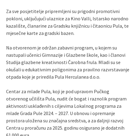
Za sve posjetitelje pripremljeni su prigodni promotivni
pokloni, uključujući ulaznice za Kino Valli, Istarsko narodno
kazalište, članarine za Gradsku knjižnicu i čitaonicu Pula, te
mjesečne karte za gradski bazen.
Na otvorenom je održan zabavni program, u kojem su
nastupali učenici Gimnazije i Glazbene škole, kao i članovi
Studija glazbene kreativnosti Čarobna frula. Mladi su se
okušali u edukativnim poligonima za pravilno razvrstavanje
otpada koje je priredila Pula Herculanea d.o.o.
Centar za mlade Pula, koji je pod upravom Pučkog
otvorenog učilišta Pula, nudit će bogat i raznolik program
aktivnosti usklađenih s ciljevima Lokalnog programa za
mlade Grada Pule 2024. – 2027. U obnovu i opremanje
prostora uložena su značajna sredstva, a za daljnji razvoj
Centra u proračunu za 2025. godinu osigurano je dodatnih
61.000 eura.