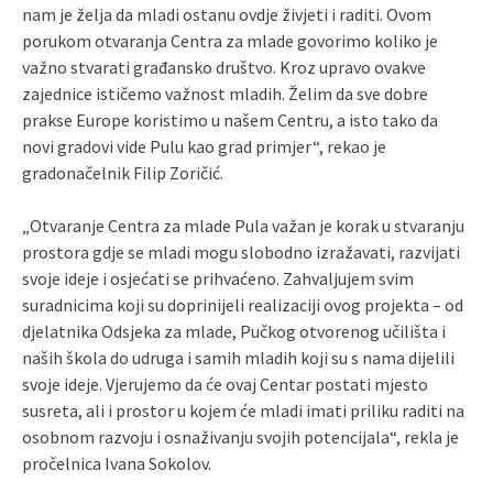
nam je želja da mladi ostanu ovdje živjeti i raditi. Ovom
porukom otvaranja Centra za mlade govorimo koliko je
važno stvarati građansko društvo. Kroz upravo ovakve
zajednice ističemo važnost mladih. Želim da sve dobre
prakse Europe koristimo u našem Centru, a isto tako da
novi gradovi vide Pulu kao grad primjer“, rekao je
gradonačelnik Filip Zoričić.
„Otvaranje Centra za mlade Pula važan je korak u stvaranju
prostora gdje se mladi mogu slobodno izražavati, razvijati
svoje ideje i osjećati se prihvaćeno. Zahvaljujem svim
suradnicima koji su doprinijeli realizaciji ovog projekta – od
djelatnika Odsjeka za mlade, Pučkog otvorenog učilišta i
naših škola do udruga i samih mladih koji su s nama dijelili
svoje ideje. Vjerujemo da će ovaj Centar postati mjesto
susreta, ali i prostor u kojem će mladi imati priliku raditi na
osobnom razvoju i osnaživanju svojih potencijala“, rekla je
pročelnica Ivana Sokolov.