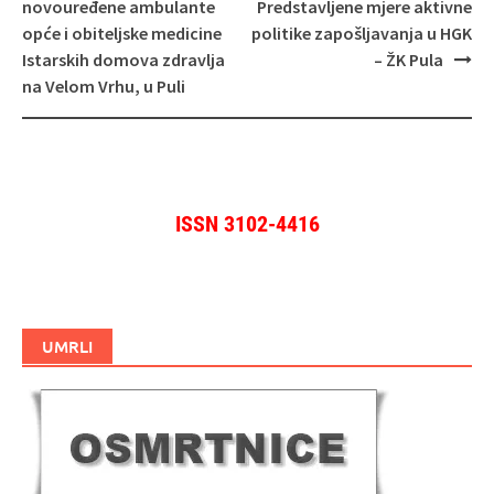
objava
novouređene ambulante
Predstavljene mjere aktivne
opće i obiteljske medicine
politike zapošljavanja u HGK
Istarskih domova zdravlja
– ŽK Pula
na Velom Vrhu, u Puli
ISSN 3102-4416
UMRLI