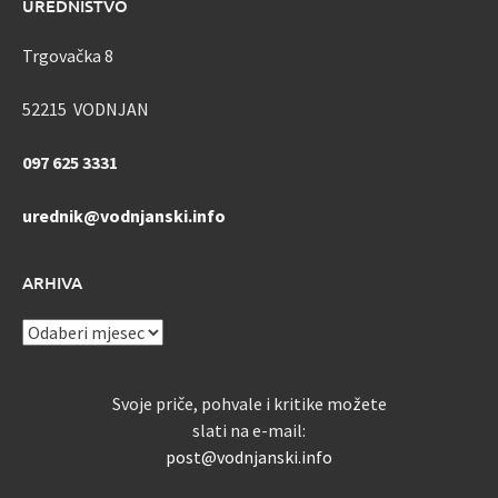
UREDNIŠTVO
Trgovačka 8
52215 VODNJAN
097 625 3331
urednik@vodnjanski.info
ARHIVA
ARHIVA
Svoje priče, pohvale i kritike možete
slati na e-mail:
post@vodnjanski.info