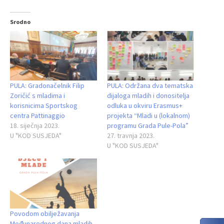
Srodno
PULA: Gradonačelnik Filip
PULA: Održana dva tematska
Zoričić s mladima i
dijaloga mladih i donositelja
korisnicima Sportskog
odluka u okviru Erasmus+
centra Pattinaggio
projekta “Mladi u (lokalnom)
18. siječnja 2023.
programu Grada Pule-Pola”
U "KOD SUSJEDA"
27. travnja 2023.
U "KOD SUSJEDA"
Povodom obilježavanja
Međunarodnog dana mladih