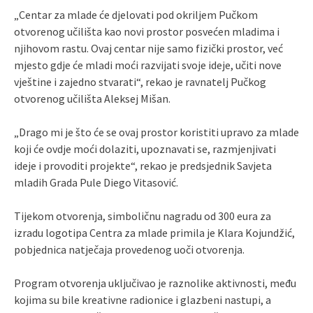
„Centar za mlade će djelovati pod okriljem Pučkom
otvorenog učilišta kao novi prostor posvećen mladima i
njihovom rastu. Ovaj centar nije samo fizički prostor, već
mjesto gdje će mladi moći razvijati svoje ideje, učiti nove
vještine i zajedno stvarati“, rekao je ravnatelj Pučkog
otvorenog učilišta Aleksej Mišan.
„Drago mi je što će se ovaj prostor koristiti upravo za mlade
koji će ovdje moći dolaziti, upoznavati se, razmjenjivati
ideje i provoditi projekte“, rekao je predsjednik Savjeta
mladih Grada Pule Diego Vitasović.
Tijekom otvorenja, simboličnu nagradu od 300 eura za
izradu logotipa Centra za mlade primila je Klara Kojundžić,
pobjednica natječaja provedenog uoči otvorenja.
Program otvorenja uključivao je raznolike aktivnosti, među
kojima su bile kreativne radionice i glazbeni nastupi, a