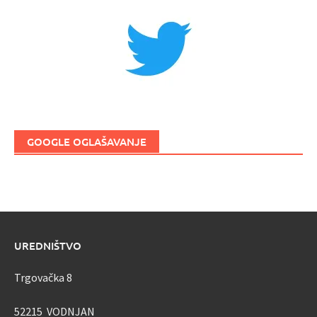
GOOGLE OGLAŠAVANJE
UREDNIŠTVO
Trgovačka 8
52215 VODNJAN