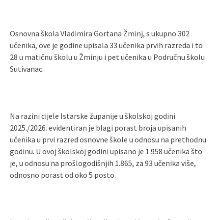
Osnovna škola Vladimira Gortana Žminj, s ukupno 302
učenika, ove je godine upisala 33 učenika prvih razreda i to
28 u matičnu školu u Žminju i pet učenika u Područnu školu
Sutivanac.
Na razini cijele Istarske županije u školskoj godini
2025./2026. evidentiran je blagi porast broja upisanih
učenika u prvi razred osnovne škole u odnosu na prethodnu
godinu. U ovoj školskoj godini upisano je 1.958 učenika što
je, u odnosu na prošlogodišnjih 1.865, za 93 učenika više,
odnosno porast od oko 5 posto.