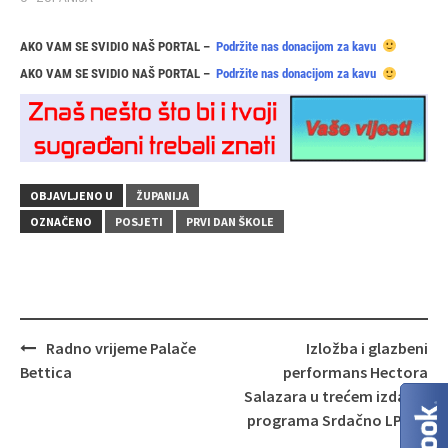
AKO VAM SE SVIDIO NAŠ PORTAL –
Podržite nas donacijom za kavu
AKO VAM SE SVIDIO NAŠ PORTAL –
Podržite nas donacijom za kavu
OBJAVLJENO U
ŽUPANIJA
OZNAČENO
POSJETI
PRVI DAN ŠKOLE
Navigacija
Radno vrijeme Palače
Izložba i glazbeni
objava
Bettica
performans Hectora
Salazara u trećem izdanju
programa Srdačno LP