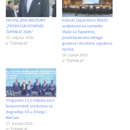
OBJAVLJENA BROŠURA
Istarski župan Boris Miletić
„PRORAČUN ISTARSKE
sudjelovao na sastanku
ŽUPANIJE 2026.“
Vlade sa županima,
23. veljače 2026.
predstavnicima Udruge
U "ŽUPANIJA"
gradova i Hrvatske zajednice
općina
16. srpnja 2025.
U "ŽUPANIJA"
Osigurano 13,2 milijuna eura
bespovratnih sredstava za
dogradnju OŠ u Žminju i
Marčani
27. travnja 2025.
U "ŽUPANIJA"