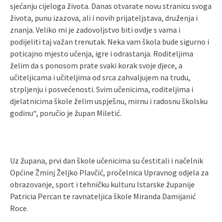
sjećanju cijeloga života. Danas otvarate novu stranicu svoga
života, punu izazova, ali i novih prijateljstava, druženja i
znanja. Veliko mi je zadovoljstvo biti ovdje s vama i
podijeliti taj važan trenutak. Neka vam škola bude sigurno i
poticajno mjesto učenja, igre i odrastanja. Roditeljima
želim da s ponosom prate svaki korak svoje djece, a
učiteljicama i učiteljima od srca zahvaljujem na trudu,
strpljenju i posvećenosti. Svim učenicima, roditeljima i
djelatnicima škole želim uspješnu, mirnu i radosnu školsku
godinu“, poručio je župan Miletić.
Uz župana, prvi dan škole učenicima su čestitali i načelnik
Općine Žminj Željko Plavčić, pročelnica Upravnog odjela za
obrazovanje, sport i tehničku kulturu Istarske županije
Patricia Percan te ravnateljica škole Miranda Damijanić
Roce.