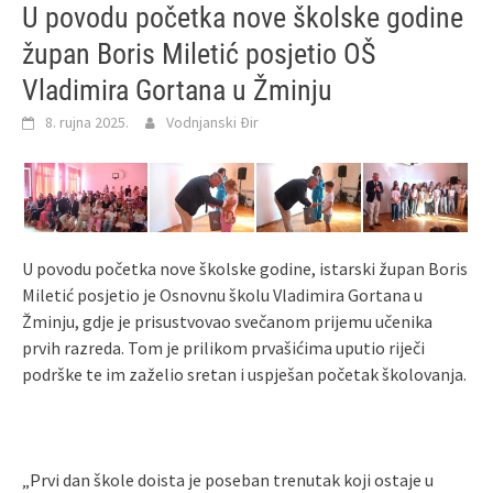
U povodu početka nove školske godine
župan Boris Miletić posjetio OŠ
Vladimira Gortana u Žminju
8. rujna 2025.
Vodnjanski Đir
U povodu početka nove školske godine, istarski župan Boris
Miletić posjetio je Osnovnu školu Vladimira Gortana u
Žminju, gdje je prisustvovao svečanom prijemu učenika
prvih razreda. Tom je prilikom prvašićima uputio riječi
podrške te im zaželio sretan i uspješan početak školovanja.
„Prvi dan škole doista je poseban trenutak koji ostaje u