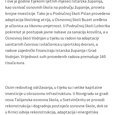
I ove je godine tijekom ljetnih mjeseci Istarska županija,
kao osnivač osnovnih škola na području županije, provela
brojne investicije. Tako je u Područnoj školi Pićan provedena
adaptacija školskog atrija, u Osnovnoj školi Buzet uređena
je učionica za likovnu umjetnost. U Područnoj školi Loborika
pokrenut je postupak javne nabave za sanaciju krovišta, a u
Osnovnoj školi Vodnjan u tijeku su radovi na adaptaciji
sanitarnih čvorova i svlačionica u sportskoj dvorani, a
radove zajednički financiraju Istarska županija i Grad
Vodnjan. Vrijednost svih provedenih radova premašuje 160
tisuća eura.
Osim redovitog održavanja, u tijeku su i velike kapitalne
investicije u obrazovnu infrastrukturu. U Novigradu se gradi
nova Talijanska osnovna škola, u Svetvinčentu se provodi
rekonstrukcija i dogradnja postojeće osnovne škole, dok se
u Krnici odvija rekonstrukcija, adaptacija i energetska