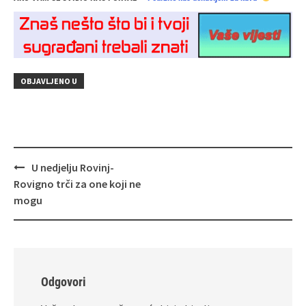
OBJAVLJENO U
Navigacija
U nedjelju Rovinj-
objava
Rovigno trči za one koji ne
mogu
Odgovori