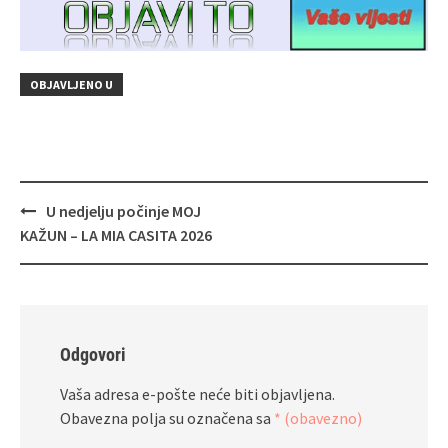
OBJAVLJENO U
Navigacija
U nedjelju počinje MOJ
objava
KAŽUN – LA MIA CASITA 2026
Odgovori
Vaša adresa e-pošte neće biti objavljena.
Obavezna polja su označena sa
* (obavezno)