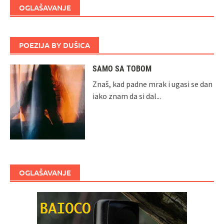
OGLAŠAVANJE
POEZIJA BY DUŠICA
SAMO SA TOBOM
Znaš, kad padne mrak i ugasi se dan
iako znam da si dal...
OGLAŠAVANJE