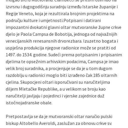
izvrsnu i dugogodišnju suradnju između Istarske županije i
Regije Veneto, koja je rezultirala brojnim projektima na
području kulture i umjetnosti.Potpisani i datirani
impozantni dvokatni glavni oltar mutvoranske župne crkve
djelo je Paola Campsa de Bobotija, jednoga od najvažnijih
venecijanskih renesansnih drvorezbara. Izuzetno bogata i
uspješna produkcija njegove radionice može se pratiti od
1497. do 1534. godine. Sudeći prema potpisanim i pripisanim
djelima te opsežnim arhivskim podacima, Campsa je imao
velik broj suradnika, a procjenjuje se da je u tom dugom
razdoblju u radionici moglo biti izrađeno čak 185 oltarnih
cjelina. Skupocjeni oltari isporučivani su naručiteljima
diljem Mletačke Republike, a u velikom se broju kao
naručitelji javljaju i pojedinci i vjerske zajednice duž
istočnojadranske obale.
Pretpostavlja se da je mutvoranski oltar naručio pulski
biskup Altobello Averoldi, zaslužan za obnovu crkve sv.