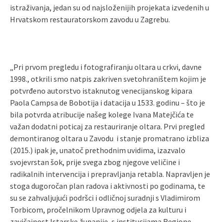
istraživanja, jedan su od najsloženijih projekata izvedenih u
Hrvatskom restauratorskom zavodu u Zagrebu.
„Pri prvom pregledu i fotografiranju oltara u crkvi, davne
1998., otkrili smo natpis zakriven svetohraništem kojim je
potvrđeno autorstvo istaknutog venecijanskog kipara
Paola Campsa de Bobotija i datacija u 1533. godinu – što je
bila potvrda atribucije našeg kolege Ivana Matejčića te
važan dodatni poticaj za restauriranje oltara. Prvi pregled
demontiranog oltara u Zavodu i stanje promatrano izbliza
(2015.) ipak je, unatoč prethodnim uvidima, izazvalo
svojevrstan šok, prije svega zbog njegove veličine i
radikalnih intervencija i prepravljanja retabla. Napravljen je
stoga dugoročan plan radova i aktivnosti po godinama, te
su se zahvaljujući podršci i odličnoj suradnji s Vladimirom
Torbicom, pročelnikom Upravnog odjela za kulturu i
zavičajnost Istarske županije, s institucijama Regione