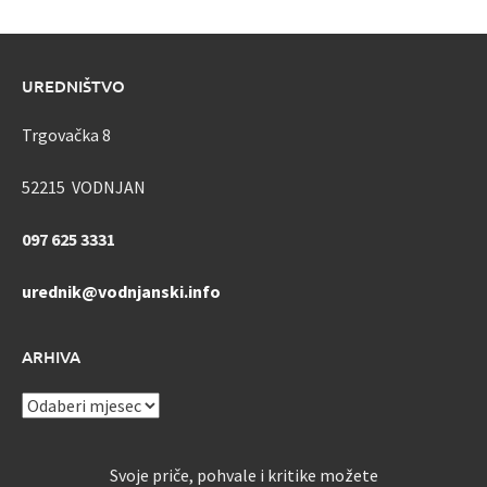
UREDNIŠTVO
Trgovačka 8
52215 VODNJAN
097 625 3331
urednik@vodnjanski.info
ARHIVA
ARHIVA
Svoje priče, pohvale i kritike možete