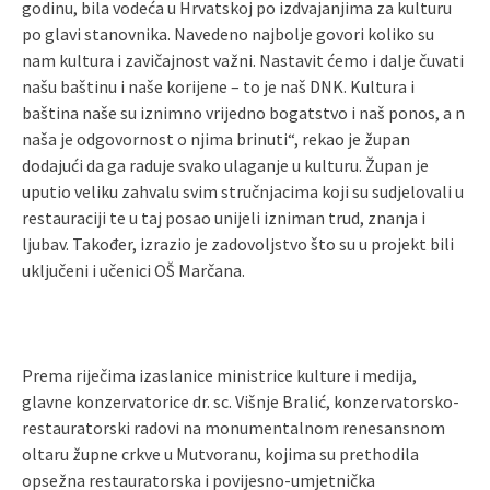
godinu, bila vodeća u Hrvatskoj po izdvajanjima za kulturu
po glavi stanovnika. Navedeno najbolje govori koliko su
nam kultura i zavičajnost važni. Nastavit ćemo i dalje čuvati
našu baštinu i naše korijene – to je naš DNK. Kultura i
baština naše su iznimno vrijedno bogatstvo i naš ponos, a n
naša je odgovornost o njima brinuti“, rekao je župan
dodajući da ga raduje svako ulaganje u kulturu. Župan je
uputio veliku zahvalu svim stručnjacima koji su sudjelovali u
restauraciji te u taj posao unijeli izniman trud, znanja i
ljubav. Također, izrazio je zadovoljstvo što su u projekt bili
uključeni i učenici OŠ Marčana.
Prema riječima izaslanice ministrice kulture i medija,
glavne konzervatorice dr. sc. Višnje Bralić, konzervatorsko-
restauratorski radovi na monumentalnom renesansnom
oltaru župne crkve u Mutvoranu, kojima su prethodila
opsežna restauratorska i povijesno-umjetnička