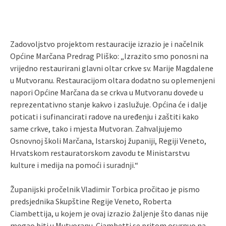
Zadovoljstvo projektom restauracije izrazio je i načelnik
Općine Marčana Predrag Pliško: „Izrazito smo ponosni na
vrijedno restaurirani glavni oltar crkve sv. Marije Magdalene
u Mutvoranu. Restauracijom oltara dodatno su oplemenjeni
napori Općine Marčana da se crkva u Mutvoranu dovede u
reprezentativno stanje kakvo i zaslužuje. Općina će i dalje
poticati i sufinancirati radove na uređenju i zaštiti kako
same crkve, tako i mjesta Mutvoran. Zahvaljujemo
Osnovnoj školi Marčana, Istarskoj županiji, Regiji Veneto,
Hrvatskom restauratorskom zavodu te Ministarstvu
kulture i medija na pomoći i suradnji.“
Županijski pročelnik Vladimir Torbica pročitao je pismo
predsjednika Skupštine Regije Veneto, Roberta
Ciambettija, u kojem je ovaj izrazio žaljenje što danas nije
mogao biti u Mutvoranu. Ciambetti se pritom osvrnuo na