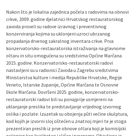
Nakon što je lokalna zajednica počela s radovima na obnovi
crkve, 2009. godine djelatnici Hrvatskog restauratorskog
zavoda proveli su radove izravnog i preventivnog
konzerviranja kojima su uklonjeni uzroci ubrzanog
propadanja drvenog sakralnog inventara crkve. Prva
konzervatorsko-restauratorska istraživanja na glavnome
oltaru in situ omogućena su sredstvima Općine Marčana
2015. godine. Konzervatorsko-restauratorski radovi
nastavljeni su u radionici Zavoda u Zagrebu sredstvima
Ministarstva kulture i medija Republike Hrvatske, Regije
Veneto, Istarske županije, Općine Marčana te Osnovne
škole Marčana. Dovršeni 2025. godine, konzervatorsko-
restauratorski radovi bili su ponajprije usmjereni na
uklanjanje preslika te predstavljanje vrijednog izvornog
oslika i pozlate. Izuzetak su obojenja pûti većine skulptura,
kod kojih je izvorni sloj oštećen u znatnoj mjeri te je stoga
prezentiran preslik iz prve obnove oltara koji je komisijski
ocijenjen kao kvalitetan i sličan izvornome. Obavljena je