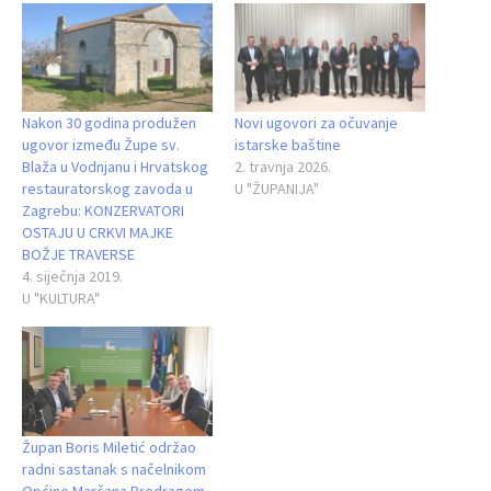
Nakon 30 godina produžen
Novi ugovori za očuvanje
ugovor između Župe sv.
istarske baštine
Blaža u Vodnjanu i Hrvatskog
2. travnja 2026.
restauratorskog zavoda u
U "ŽUPANIJA"
Zagrebu: KONZERVATORI
OSTAJU U CRKVI MAJKE
BOŽJE TRAVERSE
4. siječnja 2019.
U "KULTURA"
Župan Boris Miletić održao
radni sastanak s načelnikom
Općine Marčana Predragom