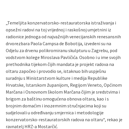
„Temeljita konzervatorsko-restauratorska istraživanja i
opsežni radovi na toj vrijednoj i raskošnoj umjetnini iz
radionice jednoga od najvažnijih venecijanskih renesansnih
drvorezbara Paola Campsa de Bobotija, izvedeni su na
Odjelu za drvenu polikromiranu skulpturu u Zagrebu, pod
vodstvom kolege Miroslava Pavličića. Osobno i u ime svojih
prethodnika tijekom čijih mandata je projekt radova na
oltaru započeo i provodio se, istaknuo bih uspješnu
suradnju s Ministarstvom kulture i medija Republike
Hrvatske, Istarskom županijom, Regijom Veneto, Općinom
Marčana i Osnovnom školom Marčana čijim je sredstvima i
brigom za baštinu omogućena obnova oltara, kao i s
brojnim domaćim i inozemnim stručnjacima koji su
sudjelovali u određivanju smjernica i metodologije
konzervatorsko-restauratorskih radova na oltaru“, rekao je
ravnatelj HRZ-a Mostarčić.