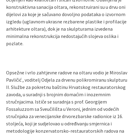
konstruktivna sanacija oltara, rekonstruirani su u drvu oni
dijelovi za koje je sačuvano dovoljno podataka o izvornom
izgledu (uglavnom ukrasne rezbarene plastike i profilacije
arhitekture oltara), dok je na skulpturama izvedena
minimalna rekonstrukcija nedostajućih slojeva oslika i
pozlate.
Opsežne i vrlo zahtjevne radove na oltaru vodio je Miroslav
Pavličić , voditelj Odjela za drvenu polikromiranu skulpturu
II. Službe za pokretnu baštinu Hrvatskog restauratorskog
zavoda, u suradnji s brojnim domaćim i inozemnim
stručnjacima. Ističe se suradnja s prof. Georgijem
Fossaluzzom sa Sveučilišta u Veroni, jednim od vodećih
stručnjaka za venecijanske drvorezbarske radionice iz 16.
stoljeća, koji je sudjelovao u određivanju smjernica i
metodologije konzervatorsko-restauratorskih radova na