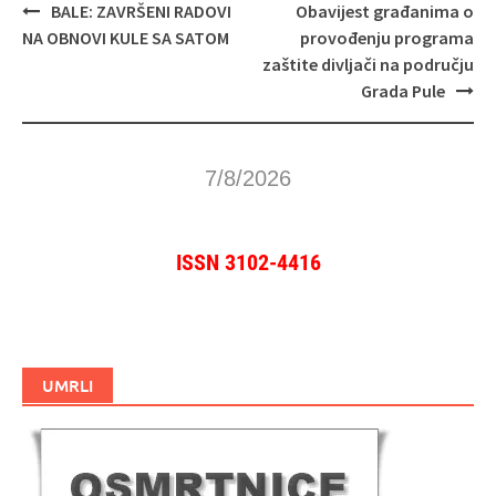
Navigacija
BALE: ZAVRŠENI RADOVI
Obavijest građanima o
objava
NA OBNOVI KULE SA SATOM
provođenju programa
zaštite divljači na području
Grada Pule
7/8/2026
ISSN 3102-4416
UMRLI