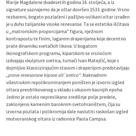
Marije Magdalene dvadesetih godina 16. stoljeća, a iz
signature saznajemo da je oltar dovršen 1533. godine. Vrsno
rezbareni, bogato pozlaćeni i pažljivo oslikani oltar izrađen
je u duhu talijanske visoke renesanse. Ta se estetika iščitava
u „matronskim proporcijama” figura, nježnom
kontrapostu te finim, laganim draperijama koje decentno
prate dinamiku svetačkih likova. U bogatom
ikonografskom programu, kiparskom se vrsnoćom
izdvajaju skulpture svetica, tumači Ivan Matejčić, koje s
dojmljivo klasicizirajućim stavom i draperijom predstavljaju
„prave renesansne kipove all`antica”
. Naknadnim
višestrukim repolikromiranjem poništen je izvorni izgled
oltara preoblikovanog u skladu s ukusom kasnijih epoha.
Jedino je ostalo nepreslikano središnje polje predele,
zaklonjeno kamenim baroknim svetohraništem, čija su
izvorna pozlata i polikromija dale naslutiti raskošan izgled
mutvoranskog oltara iz radionice Paola Campsa.