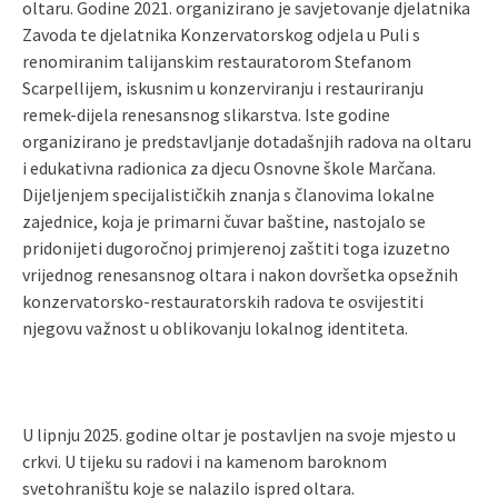
oltaru. Godine 2021. organizirano je savjetovanje djelatnika
Zavoda te djelatnika Konzervatorskog odjela u Puli s
renomiranim talijanskim restauratorom Stefanom
Scarpellijem, iskusnim u konzerviranju i restauriranju
remek-dijela renesansnog slikarstva. Iste godine
organizirano je predstavljanje dotadašnjih radova na oltaru
i edukativna radionica za djecu Osnovne škole Marčana.
Dijeljenjem specijalističkih znanja s članovima lokalne
zajednice, koja je primarni čuvar baštine, nastojalo se
pridonijeti dugoročnoj primjerenoj zaštiti toga izuzetno
vrijednog renesansnog oltara i nakon dovršetka opsežnih
konzervatorsko-restauratorskih radova te osvijestiti
njegovu važnost u oblikovanju lokalnog identiteta.
U lipnju 2025. godine oltar je postavljen na svoje mjesto u
crkvi. U tijeku su radovi i na kamenom baroknom
svetohraništu koje se nalazilo ispred oltara.