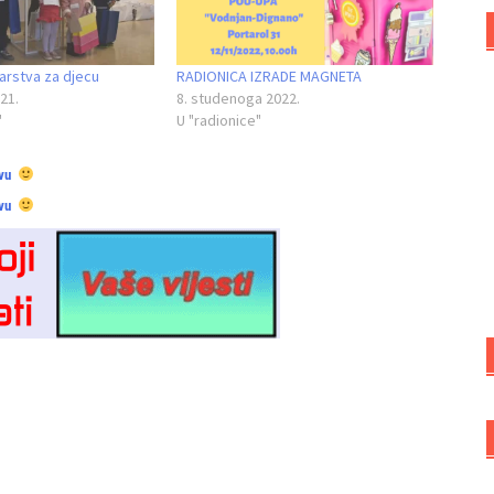
arstva za djecu
RADIONICA IZRADE MAGNETA
21.
8. studenoga 2022.
"
U "radionice"
vu
vu