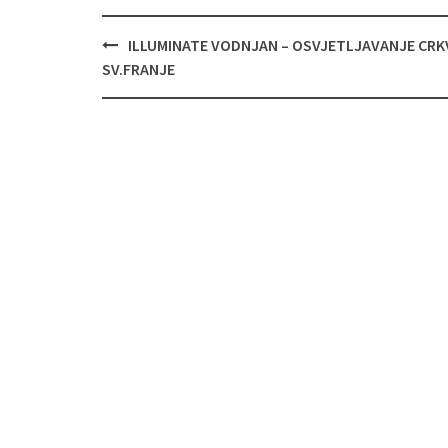
Navigacija
ILLUMINATE VODNJAN – OSVJETLJAVANJE CRK
objava
SV.FRANJE