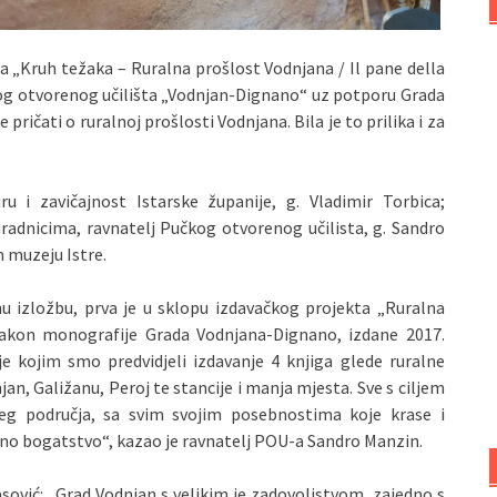
ga „Kruh težaka – Ruralna prošlost Vodnjana / Il pane della
čkog otvorenog učilišta „Vodnjan-Dignano“ uz potporu Grada
 pričati o ruralnoj prošlosti Vodnjana. Bila je to prilika i za
ru i zavičajnost Istarske županije, g. Vladimir Torbica;
uradnicima, ravnatelj Pučkog otvorenog učilista, g. Sandro
 muzeju Istre.
u izložbu, prva je u sklopu izdavačkog projekta „Ruralna
Nakon monografije Grada Vodnjana-Dignano, izdane 2017.
 kojim smo predvidjeli izdavanje 4 knjiga glede ruralne
jan, Galižanu, Peroj te stancije i manja mjesta. Sve s ciljem
šeg područja, sa svim svojim posebnostima koje krase i
turno bogatstvo“, kazao je ravnatelj POU-a Sandro Manzin.
sović: „Grad Vodnjan s velikim je zadovoljstvom, zajedno s