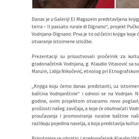
Danas je u Galeriji El Magazein predstavljena knji
terra – Il passato rurale di Dignano“, projekt Pu
Vodnjana-Dignano. Prva je to od četiri knjige koje će
otvaranje istoimene izložbe.
Prezentaciji su prisustvovali pročelnik za kultu
gradonačelnik Vodnjana, g. Klaudio Vitasović sa s
Manzin, Lidija Nikočević, etnolog pri Etnografskom
„Knjiga koju ćemo danas predstaviti, uz istoimen
baština Vodnjanštine“ i odnosi se na Vodnjan. 
godine, ovim projektom otvaramo novo poglavlje
prošlosti našeg zavičaja, a koje će obuhvaćati Vodn
proučavanja i promoviranja ruralne baštine na
razlikuju pojedina naselja, a koja predstavlja kul
Prisutnima se obratio i gradonačelnik Klaudio Vita