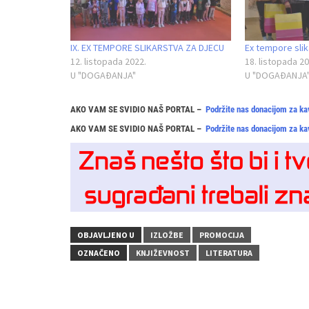
IX. EX TEMPORE SLIKARSTVA ZA DJECU
Ex tempore slik
12. listopada 2022.
18. listopada 20
U "DOGAĐANJA"
U "DOGAĐANJA
AKO VAM SE SVIDIO NAŠ PORTAL –
Podržite nas donacijom za ka
AKO VAM SE SVIDIO NAŠ PORTAL –
Podržite nas donacijom za ka
OBJAVLJENO U
IZLOŽBE
PROMOCIJA
OZNAČENO
KNJIŽEVNOST
LITERATURA