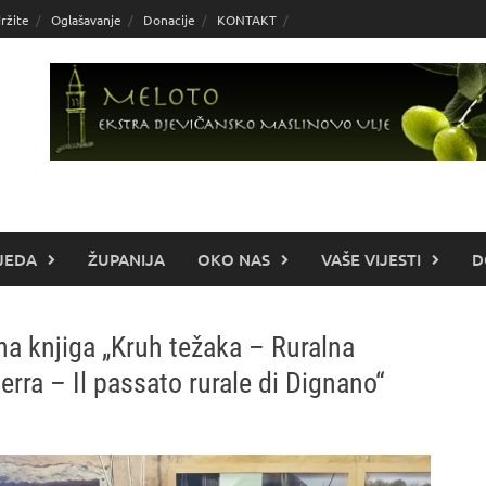
ržite
Oglašavanje
Donacije
KONTAKT
JEDA
ŽUPANIJA
OKO NAS
VAŠE VIJESTI
D
ena knjiga „Kruh težaka – Ruralna
erra – Il passato rurale di Dignano“