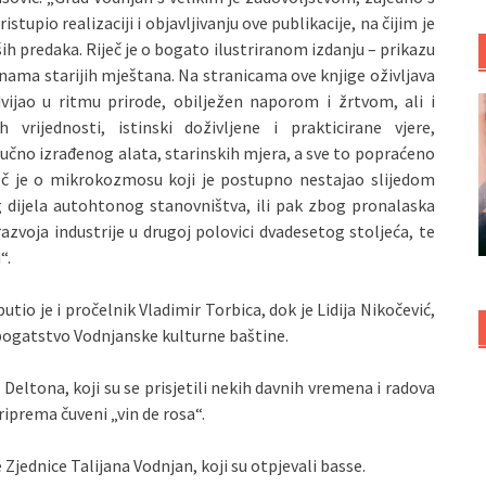
upio realizaciji i objavljivanju ove publikacije, na čijim je
h predaka. Riječ je o bogato ilustriranom izdanju – prikazu
enama starijih mještana. Na stranicama ove knjige oživljava
vijao u ritmu prirode, obilježen naporom i žrtvom, ali i
vrijednosti, istinski doživljene i prakticirane vjere,
 ručno izrađenog alata, starinskih mjera, a sve to popraćeno
č je o mikrokozmosu koji je postupno nestajao slijedom
dijela autohtonog stanovništva, ili pak zbog pronalaska
razvoja industrije u drugoj polovici dvadesetog stoljeća, te
“.
io je i pročelnik Vladimir Torbica, dok je Lidija Nikočević,
 bogatstvo Vodnjanske kulturne baštine.
 Deltona, koji su se prisjetili nekih davnih vremena i radova
riprema čuveni „vin de rosa“.
Zjednice Talijana Vodnjan, koji su otpjevali basse.