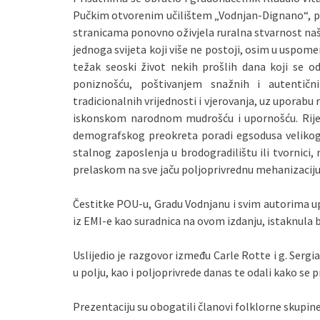
Pučkim otvorenim učilištem „Vodnjan-Dignano“, prist
stranicama ponovno oživjela ruralna stvarnost naši
jednoga svijeta koji više ne postoji, osim u uspom
težak seoski život nekih prošlih dana koji se od
poniznošću, poštivanjem snažnih i autentičnih 
tradicionalnih vrijednosti i vjerovanja, uz uporabu
iskonskom narodnom mudrošću i upornošću. Rije
demografskog preokreta poradi egsodusa velikog 
stalnog zaposlenja u brodogradilištu ili tvornici, 
prelaskom na sve jaču poljoprivrednu mehanizaciju
Čestitke POU-u, Gradu Vodnjanu i svim autorima uput
iz EMI-e kao suradnica na ovom izdanju, istaknula
Uslijedio je razgovor između Carle Rotte i g. Sergia
u polju, kao i poljoprivrede danas te odali kako se p
Prezentaciju su obogatili članovi folklorne skupine 