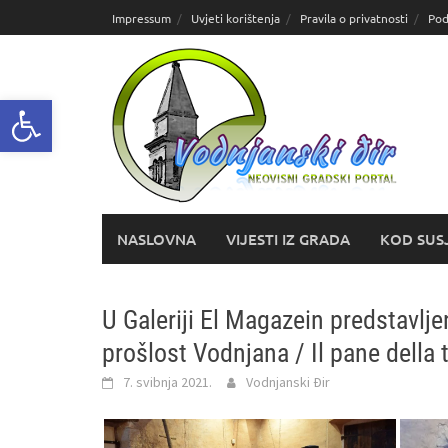
Skoči
Impressum
Uvjeti korištenja
Pravila o privatnosti
Pod
do
sadržaja
Open toolbar
NASLOVNA
VIJESTI IZ GRADA
KOD SUS
U Galeriji El Magazein predstavlj
prošlost Vodnjana / Il pane della t
7. svibnja 2021.
Vodnjanski Đir