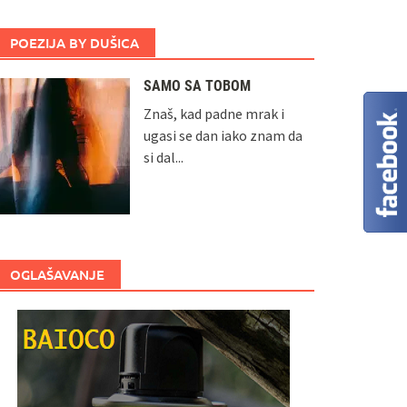
POEZIJA BY DUŠICA
SAMO SA TOBOM
Znaš, kad padne mrak i
ugasi se dan iako znam da
si dal...
OGLAŠAVANJE