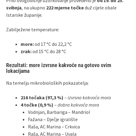
Prvo ovogodišnje uzorkovanje provedeno je
od 19. do 25.
svibnja
, na ukupno
222 mjerne točke
duž cijele obale
Istarske županije.
Zabilježene temperature:
more:
od 17 °C do 22,2 °C
zrak:
od 15 °C do 28 °C
Rezultati: more izvrsne kakvoće na gotovo svim
lokacijama
Na temelju mikrobioloških pokazatelja:
216 točaka (97,3 %)
–
izvrsna kakvoća mora
4 točke (0,9 %)
–
dobra kakvoća mora
Vodnjan, Barbariga – Mandriol
Fažana – Dječje igralište
Raša, AC Marina – Crkvica
Raša, AC Marina – Uvala