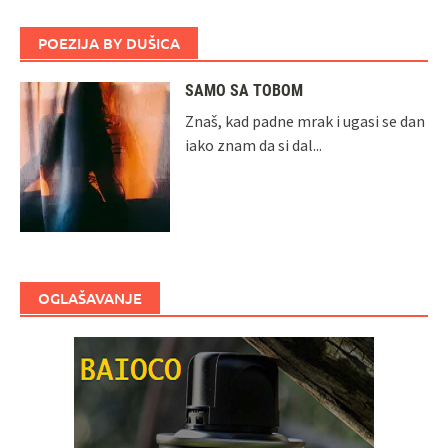
POEZIJA BY DUŠICA
SAMO SA TOBOM
Znaš, kad padne mrak i ugasi se dan
iako znam da si dal...
OGLAŠAVANJE