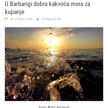
U Barbarigi dobra kakvoća mora za
kupanje
28. svibnja 2026.
Vodnjanski Đir
foto: Matt Koracin