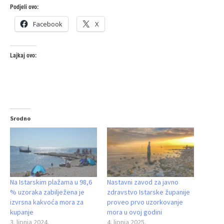
Podjeli ovo:
Facebook
X
Lajkaj ovo:
Srodno
Na Istarskim plažama u 98,6
Nastavni zavod za javno
% uzoraka zabilježena je
zdravstvo Istarske županije
izvrsna kakvoća mora za
proveo prvo uzorkovanje
kupanje
mora u ovoj godini
3. lipnja 2024.
4. lipnja 2025.