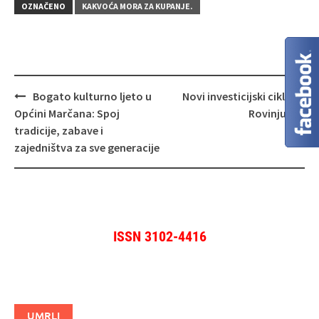
OZNAČENO
KAKVOĆA MORA ZA KUPANJE.
Navigacija
Bogato kulturno ljeto u
Novi investicijski ciklus u
objava
Općini Marčana: Spoj
Rovinju
tradicije, zabave i
zajedništva za sve generacije
ISSN 3102-4416
UMRLI