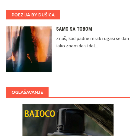
POEZIJA BY DUŠICA
SAMO SA TOBOM
Znaš, kad padne mrak i ugasi se dan
iako znam da si dal...
OGLAŠAVANJE