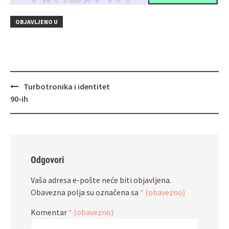
OBJAVLJENO U
Navigacija
Turbotronika i identitet
objava
90‑ih
Odgovori
Vaša adresa e-pošte neće biti objavljena.
Obavezna polja su označena sa
* (obavezno)
Komentar
* (obavezno)