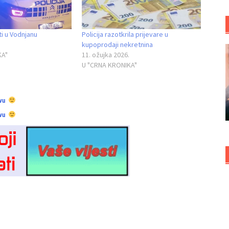
ti u Vodnjanu
Policija razotkrila prijevare u
kupoprodaji nekretnina
KA"
11. ožujka 2026.
U "CRNA KRONIKA"
vu
vu