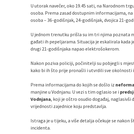
U utorak navečer, oko 19.45 sati, na Narodnom trgu u
osoba. Prema zasad dostupnim informacijama, na te
osoba – 36‑godišnjak, 24‑godišnjak, dvojica 21‑godiš
U jednom trenutku prišla su im tri njima poznata m
gađati ih pepeljarama. Situacija je eskalirala kada
drugi 21‑godišnjaka napao elektrošokerom.
Nakon poziva policiji, počinitelji su pobjegli s mje
kako bi ih što prije pronašli i utvrdili sve okolnosti
Prema informacijama do kojih se došlo iz
neformal
manjine u Vodnjanu. U vezi s tim oglasio se i
predsj
Vodnjana
, koji je oštro osudio događaj, naglasivš
vrijednosti zajednice koju predstavlja.
Istraga je u tijeku, a više detalja očekuje se nakon št
incidenta.