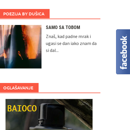
POEZIJA BY DUŠICA
SAMO SA TOBOM
Znaš, kad padne mrak i
ugasi se dan iako znam da
si dal...
OGLAŠAVANJE