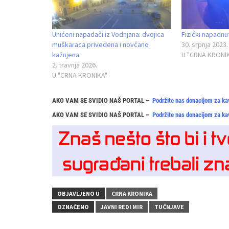
Uhićeni napadači iz Vodnjana: dvojica
Fizički napadnu
muškaraca privedena i novčano
30. srpnja 2023.
kažnjena
U "CRNA KRONI
2. travnja 2026.
U "CRNA KRONIKA"
AKO VAM SE SVIDIO NAŠ PORTAL –
Podržite nas donacijom za ka
AKO VAM SE SVIDIO NAŠ PORTAL –
Podržite nas donacijom za ka
OBJAVLJENO U
CRNA KRONIKA
OZNAČENO
JAVNI REDI MIR
TUČNJAVE