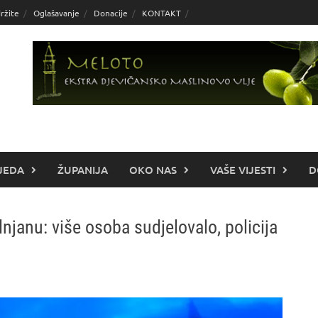
ržite
Oglašavanje
Donacije
KONTAKT
JEDA
ŽUPANIJA
OKO NAS
VAŠE VIJESTI
D
janu: više osoba sudjelovalo, policija