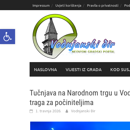
Skoči
Impressum
Uvjeti korištenja
Pravila o privatnosti
Pod
do
sadržaja
Open toolbar
NASLOVNA
VIJESTI IZ GRADA
KOD SUS
Tučnjava na Narodnom trgu u Vodn
traga za počiniteljima
1. travnja 2026.
Vodnjanski Đir