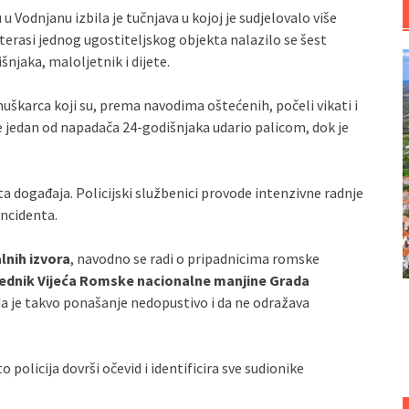
 Vodnjanu izbila je tučnjava u kojoj je sudjelovalo više
rasi jednog ugostiteljskog objekta nalazilo se šest
njaka, maloljetnik i dijete.
uškarca koji su, prema navodima oštećenih, počeli vikati i
 je jedan od napadača 24‑godišnjaka udario palicom, dok je
sta događaja. Policijski službenici provode intenzivne radnje
 incidenta.
nih izvora
, navodno se radi o pripadnicima romske
ednik Vijeća Romske nacionalne manjine Grada
i da je takvo ponašanje nedopustivo i da ne odražava
o policija dovrši očevid i identificira sve sudionike