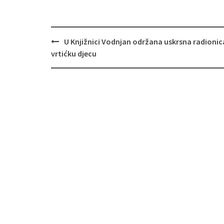
Navigacija
U Knjižnici Vodnjan održana uskrsna radionic
objava
vrtićku djecu