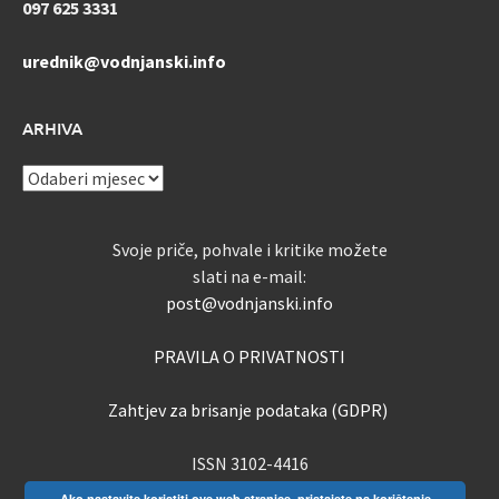
097 625 3331
urednik@vodnjanski.info
ARHIVA
ARHIVA
Svoje priče, pohvale i kritike možete
slati na e-mail:
post@vodnjanski.info
PRAVILA O PRIVATNOSTI
Zahtjev za brisanje podataka (GDPR)
ISSN 3102-4416
Ako nastavite koristiti ove web stranice, pristajete na korištenje