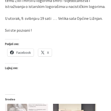
temu Živi i mrtvi u logorima smrti -svjedočanstva i
istraživanja o istarskim logorašima u nacističkim logorima.
U utorak, 9. svibnja u 19 sati … Velika sala Općine Ližnjan.
Svi ste pozvani !
Podjeli ovo:
Facebook
X
Lajkaj ovo:
Srodno