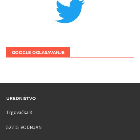
GOOGLE OGLAŠAVANJE
UREDNIŠTVO
Trgovačka 8
52215 VODNJAN