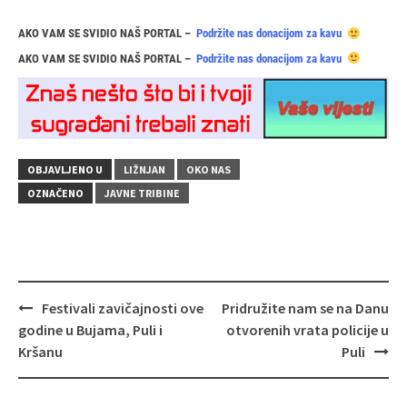
AKO VAM SE SVIDIO NAŠ PORTAL –
Podržite nas donacijom za kavu
AKO VAM SE SVIDIO NAŠ PORTAL –
Podržite nas donacijom za kavu
OBJAVLJENO U
LIŽNJAN
OKO NAS
OZNAČENO
JAVNE TRIBINE
Navigacija
Festivali zavičajnosti ove
Pridružite nam se na Danu
objava
godine u Bujama, Puli i
otvorenih vrata policije u
Kršanu
Puli