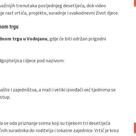
ažnijih trenutaka posljednjeg desetljeća, dok video
 rast vrtića, projekte, suradnje i svakodnevni život djece.
dnom trgu
dnom trgu u Vodnjanu
, gdje će biti održan prigodni
dgojiteljica i djece pod nazivom:
šte i zajedništva, a mali i veliki izvođači već tjednima se
astup.
da se oda priznanje svima koji su tijekom tri desetljeća
nih suradnika do roditelja i lokalne zajednice. Vrtić je kroz