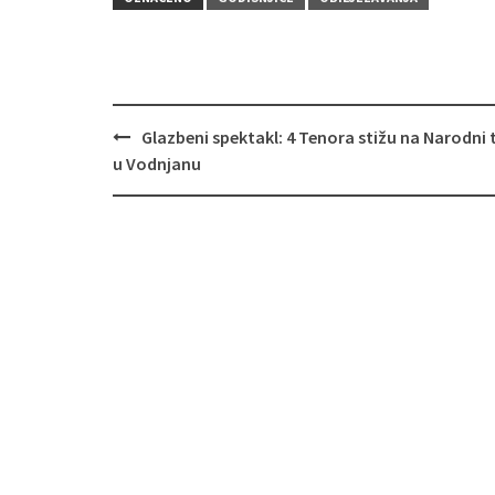
Navigacija
Glazbeni spektakl: 4 Tenora stižu na Narodni 
objava
u Vodnjanu