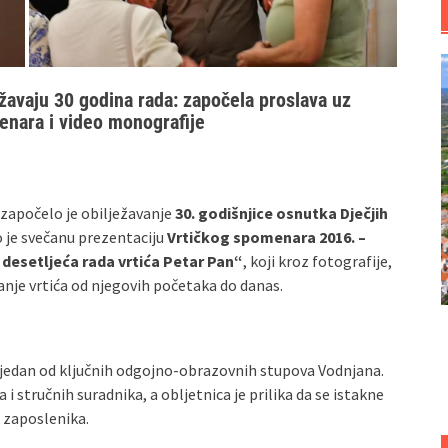
ežavaju 30 godina rada: započela proslava uz
enara i video monografije
 započelo je obilježavanje
30. godišnjice osnutka Dječjih
o je svečanu prezentaciju
Vrtičkog spomenara 2016. –
i desetljeća rada vrtića Petar Pan“
, koji kroz fotografije,
ovanje vrtića od njegovih početaka do danas.
su jedan od ključnih odgojno‑obrazovnih stupova Vodnjana.
a i stručnih suradnika, a obljetnica je prilika da se istakne
 zaposlenika.