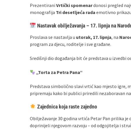
Prezentirani
Vrtički spomenar
donosi pregled najv
monografija
Tri desetljeća rada
emotivno prikazuje
Nastavak obilježavanja – 17. lipnja na Naro
Proslava se nastavlja u
utorak, 17. lipnja
, na
Naro
program za djecu, roditelje i sve građane.
Središnji dio događanja bit će predstava u izvedbi o
„Torta za Petra Pana“
Predstava simbolično slavi vrtić kao mjesto igre, ma
pripremaju kako bi publici priredili nezaboravan n
Zajednica koja raste zajedno
Obilježavanje 30 godina vrtića Petar Pan prilika je 
doprinijeli njegovom razvoju – od odgojitelja i struč