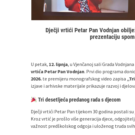
Dječji vrtići Petar Pan Vodnjan obilj
prezentaciju spom
U petak,
12. lipnja
, u Vjenčanoj sali Grada Vodnjana
vrtića Petar Pan Vodnjan
. Prvi dio programa doni
2026.
te premijeru monografskog video zapisa
„Tr
izjave i arhivske materijale prikazuje razvoj i djel
Tri desetljeća predanog rada s djecom
Dječji vrtići Petar Pan tijekom 30 godina postali 
Kroz vrtić je prošlo više generacija djece, odgojitelj
važnost predškolskog odgoja i uloženog truda svih