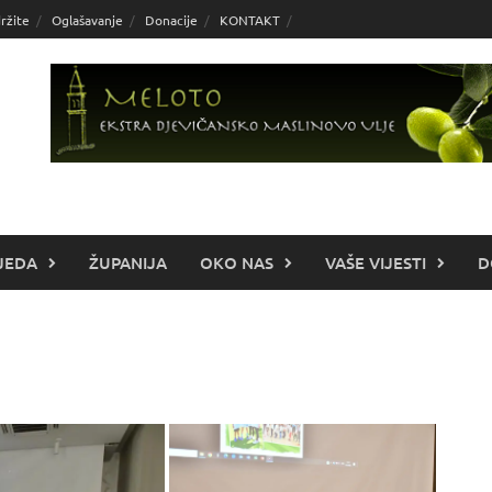
ržite
Oglašavanje
Donacije
KONTAKT
JEDA
ŽUPANIJA
OKO NAS
VAŠE VIJESTI
D