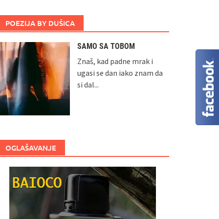
POEZIJA BY DUŠICA
SAMO SA TOBOM
Znaš, kad padne mrak i
ugasi se dan iako znam da
si dal...
OGLAŠAVANJE