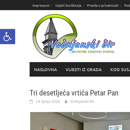
Skoči
Impressum
Uvjeti korištenja
Pravila o privatnosti
Pod
do
sadržaja
Open toolbar
NASLOVNA
VIJESTI IZ GRADA
KOD SUS
Tri desetljeća vrtića Petar Pan
14. lipnja 2026.
Vodnjanski Đir