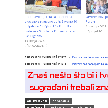
Predstavom „Torta za Petra Pana“
Otvoren novi pod
svečano zaključeno obilježavanje 30.
Peroju
obljetnice Dječjih vrtića Petar Pan
6. svibnja 2021.
Vodnjan – Scuole dell’infanzia Petar
U "projekti"
Pan Dignano
19. lipnja 2026.
U "DOGAĐANJA"
AKO VAM SE SVIDIO NAŠ PORTAL –
Podržite nas donacijom za ka
AKO VAM SE SVIDIO NAŠ PORTAL –
Podržite nas donacijom za ka
OBJAVLJENO U
DOGAĐANJA
OZNAČENO
GODIŠNJICE
OBILJEŽAVANJA