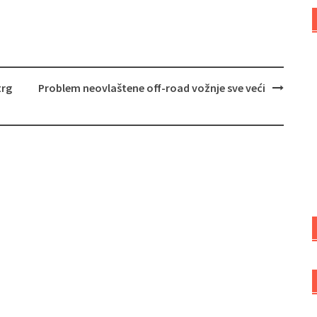
trg
Problem neovlaštene off‑road vožnje sve veći