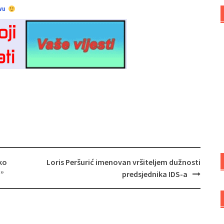
vu
ko
Loris Peršurić imenovan vršiteljem dužnosti
a”
predsjednika IDS-a