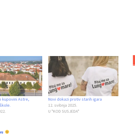
 kupovini Astre,
Novi dokazi protiv starih igara
škole.
12. svibnja 2025.
022.
U "KOD SUSJEDA"
"
vu