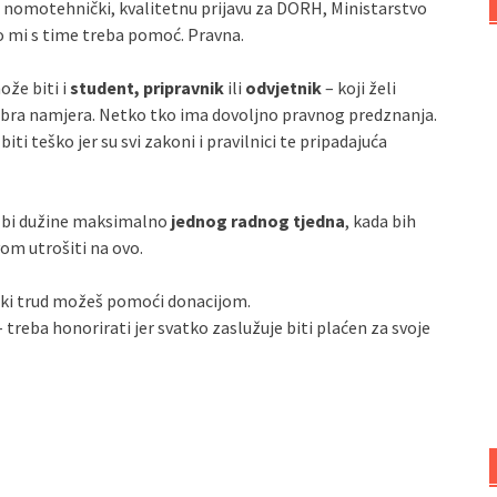
 nomotehnički, kvalitetnu prijavu za DORH, Ministarstvo
to mi s time treba pomoć. Pravna.
ože biti i
student, pripravnik
ili
odvjetnik
– koji želi
obra namjera. Netko tko ima dovoljno pravnog predznanja.
iti teško jer su svi zakoni i pravilnici te pripadajuća
o bi dužine maksimalno
jednog radnog tjedna
, kada bih
vom utrošiti na ovo.
ki trud možeš pomoći donacijom.
 treba honorirati jer svatko zaslužuje biti plaćen za svoje