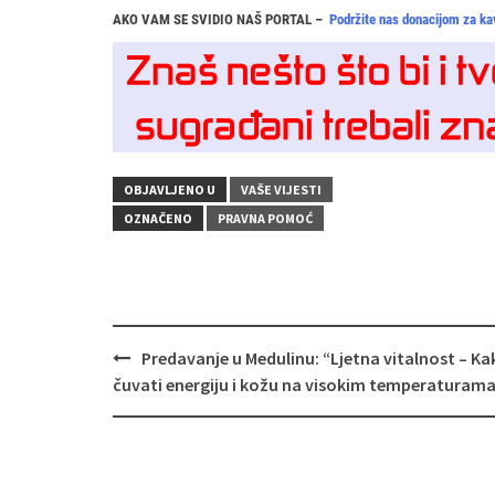
AKO VAM SE SVIDIO NAŠ PORTAL –
Podržite nas donacijom za ka
OBJAVLJENO U
VAŠE VIJESTI
OZNAČENO
PRAVNA POMOĆ
Navigacija
Predavanje u Medulinu: “Ljetna vitalnost – Ka
objava
čuvati energiju i kožu na visokim temperaturam