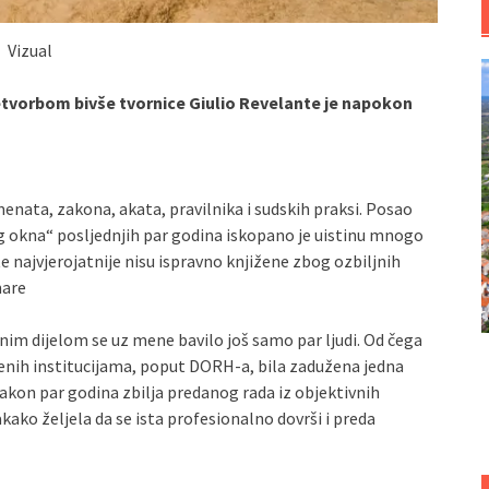
Vizual
etvorbom bivše tvornice Giulio Revelante je napokon
nata, zakona, akata, pravilnika i sudskih praksi. Posao
og okna“ posljednjih par godina iskopano je uistinu mnogo
e najvjerojatnije nisu ispravno knjižene zbog ozbiljnih
mare
nim dijelom se uz mene bavilo još samo par ljudi. Od čega
čenih institucijama, poput DORH-a, bila zadužena jedna
kon par godina zbilja predanog rada iz objektivnih
ako željela da se ista profesionalno dovrši i preda