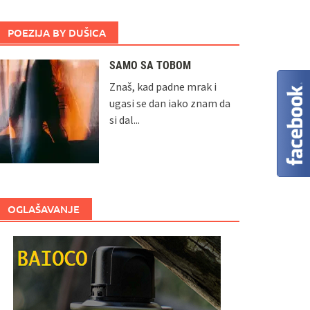
POEZIJA BY DUŠICA
SAMO SA TOBOM
Znaš, kad padne mrak i
ugasi se dan iako znam da
si dal...
OGLAŠAVANJE