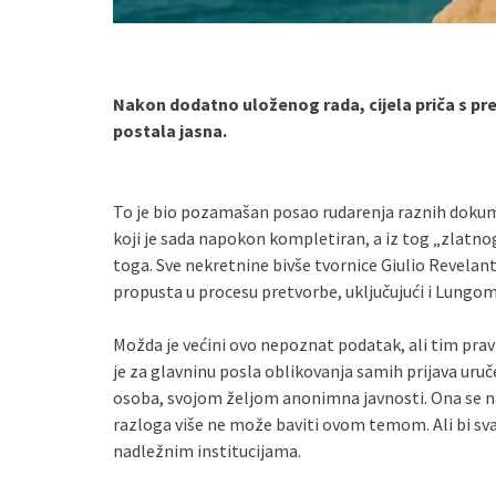
Nakon dodatno uloženog rada, cijela priča s pr
postala jasna.
To je bio pozamašan posao rudarenja raznih dokume
koji je sada napokon kompletiran, a iz tog „zlatn
toga. Sve nekretnine bivše tvornice Giulio Revelant
propusta u procesu pretvorbe, uključujući i Lungo
Možda je većini ovo nepoznat podatak, ali tim prav
je za glavninu posla oblikovanja samih prijava uru
osoba, svojom željom anonimna javnosti. Ona se na
razloga više ne može baviti ovom temom. Ali bi svak
nadležnim institucijama.