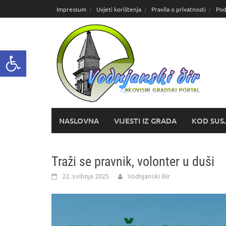
Skoči
Impressum
Uvjeti korištenja
Pravila o privatnosti
Pod
do
sadržaja
Open toolbar
NASLOVNA
VIJESTI IZ GRADA
KOD SUS
Traži se pravnik, volonter u duši
22. svibnja 2025.
Vodnjanski Đir