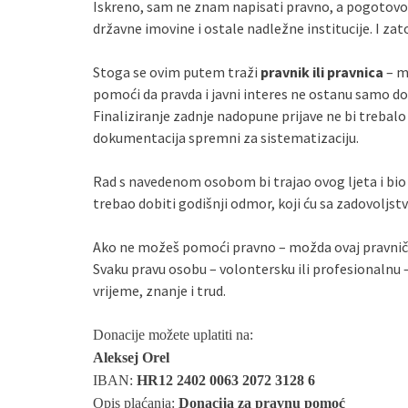
Iskreno, sam ne znam napisati pravno, a pogotovo
državne imovine i ostale nadležne institucije. I za
Stoga se ovim putem traži
pravnik ili pravnica
– m
pomoći da pravda i javni interes ne ostanu samo d
Finaliziranje zadnje nadopune prijave ne bi trebalo b
dokumentacija spremni za sistematizaciju.
Rad s navedenom osobom bi trajao ovog ljeta i bi
trebao dobiti godišnji odmor, koji ću sa zadovoljst
Ako ne možeš pomoći pravno – možda ovaj pravnič
Svaku pravu osobu – volontersku ili profesionalnu –
vrijeme, znanje i trud.
Donacije možete uplatiti na:
Aleksej Orel
IBAN:
HR12 2402 0063 2072 3128 6
Opis plaćanja:
Donacija za pravnu pomoć