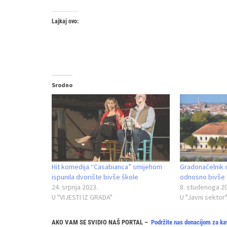
Lajkaj ovo:
Srodno
Hit komedija “Casabianca” smijehom
Gradonačelnik o
ispunila dvorište bivše škole
odnosno bivše 
24. srpnja 2023.
8. studenoga 2
U "VIJESTI IZ GRADA"
U "Javni sektor
AKO VAM SE SVIDIO NAŠ PORTAL –
Podržite nas donacijom za ka