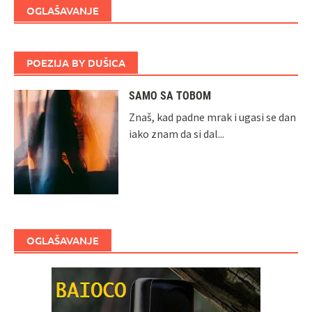
OGLAŠAVANJE
POEZIJA BY DUŠICA
SAMO SA TOBOM
Znaš, kad padne mrak i ugasi se dan
iako znam da si dal...
OGLAŠAVANJE