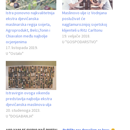
Istra ponovno najkvalitetnija
Maslinovo ulje iz Vodnjana
ekstra djevičanska
posluživat će
maslinarska regija svijeta,
najglamuroznijoj svjetskoj
Agroprodukt, Belci,Tonin i
klijenteli u Ritz Carltonu
Chiavalon među najbolje
19. veljače 2018.
ocjenjenima
U "GOSPODARSTVO"
17. listopada 2019.
U "Ostalo"
Istravirgin ovoga vikenda
predstavlja najbolja ekstra
djevičanska maslinova ulja
20. studenoga 2023.
U "DOGAĐANJA"