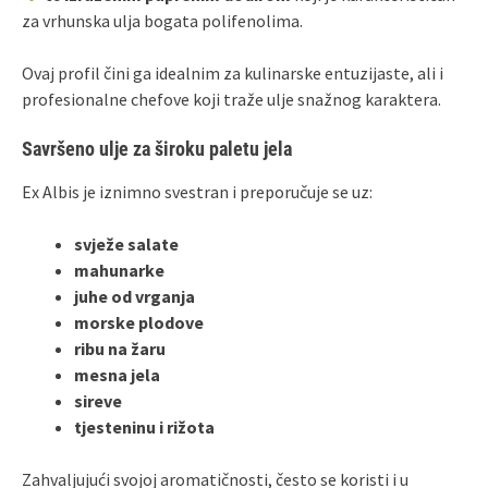
za vrhunska ulja bogata polifenolima.
Ovaj profil čini ga idealnim za kulinarske entuzijaste, ali i
profesionalne chefove koji traže ulje snažnog karaktera.
Savršeno ulje za široku paletu jela
Ex Albis je iznimno svestran i preporučuje se uz:
svježe
salate
mahunarke
juhe od vrganja
morske plodove
ribu na žaru
mesna jela
sireve
tjesteninu i rižota
Zahvaljujući svojoj aromatičnosti, često se koristi i u