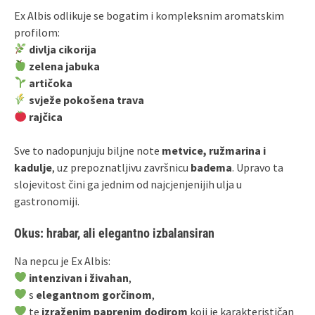
Ex Albis odlikuje se bogatim i kompleksnim aromatskim
profilom:
divlja cikorija
zelena jabuka
artičoka
svježe pokošena trava
rajčica
Sve to nadopunjuju biljne note
metvice, ružmarina i
kadulje
, uz prepoznatljivu završnicu
badema
. Upravo ta
slojevitost čini ga jednim od najcjenjenijih ulja u
gastronomiji.
Okus: hrabar, ali elegantno izbalansiran
Na nepcu je Ex Albis:
intenzivan i živahan
,
s
elegantnom gorčinom
,
te
izraženim paprenim dodirom
koji je karakterističan