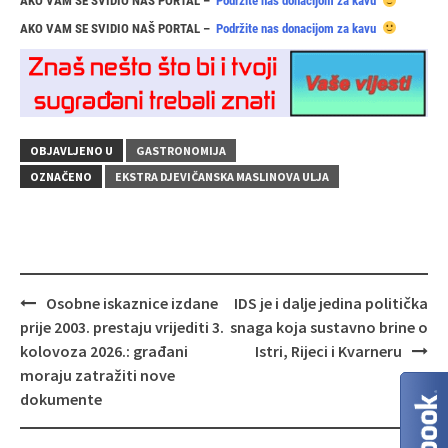
AKO VAM SE SVIDIO NAŠ PORTAL –
Podržite nas donacijom za kavu
AKO VAM SE SVIDIO NAŠ PORTAL –
Podržite nas donacijom za kavu
OBJAVLJENO U
GASTRONOMIJA
OZNAČENO
EKSTRA DJEVIČANSKA MASLINOVA ULJA
Navigacija
Osobne iskaznice izdane
IDS je i dalje jedina politička
objava
prije 2003. prestaju vrijediti 3.
snaga koja sustavno brine o
kolovoza 2026.: građani
Istri, Rijeci i Kvarneru
moraju zatražiti nove
dokumente