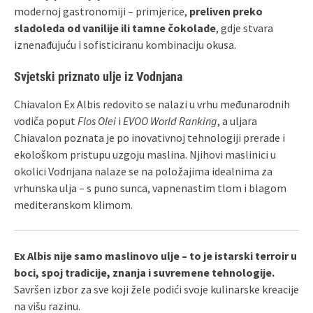
modernoj gastronomiji – primjerice,
preliven preko
sladoleda od vanilije ili tamne čokolade
, gdje stvara
iznenađujuću i sofisticiranu kombinaciju okusa.
Svjetski priznato ulje iz Vodnjana
Chiavalon Ex Albis redovito se nalazi u vrhu međunarodnih
vodiča poput
Flos Olei
i
EVOO World Ranking
, a uljara
Chiavalon poznata je po inovativnoj tehnologiji prerade i
ekološkom pristupu uzgoju maslina. Njihovi maslinici u
okolici Vodnjana nalaze se na položajima idealnima za
vrhunska ulja – s puno sunca, vapnenastim tlom i blagom
mediteranskom klimom.
Ex Albis nije samo maslinovo ulje – to je istarski terroir u
boci, spoj tradicije, znanja i suvremene tehnologije.
Savršen izbor za sve koji žele podići svoje kulinarske kreacije
na višu razinu.