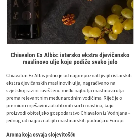
Chiavalon Ex Albis: istarsko ekstra djevičansko
maslinovo ulje koje podiže svako jelo
Chiavalon Ex Albis jedno je od najprepoznatljivijih istarskih
ekstra djevičanskih maslinovih ulja, nagrađivano na
svjetskoj razini i uvršteno među najbolja maslinova ulja
prema relevantnim međunarodnim vodičima. Riječ je o
premium mješavini autohtonih sorti maslina, koju
proizvodi obiteljsko gospodarstvo Chiavalon iz Vodnjana –
jednog od najpoznatijih maslinarskih područja u Europi.
Aroma koja osvaja slojevitošću