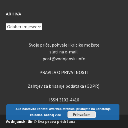
ARHIVA
ARHIVA
Svoje priče, pohvale i kritike možete
slati na e-mail:
post@vodnjanski.info
PRAVILA O PRIVATNOSTI
Zahtjev za brisanje podataka (GDPR)
ISSN 3102-4416
Ako nastavite koristiti ove web stranice, pristajete na korištenje
Prihvaćam
kolačića.
Saznaj više
Vodnjanski đir
© Sva prava pridržana.