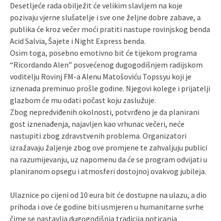
Desetljeće rada obilježit će velikim slavljem na koje
pozivaju vjerne slušatelje i sve one željne dobre zabave, a
publika će kroz večer moći pratiti nastupe rovinjskog benda
Acid Salvia, Šajete i Night Express benda.
Osim toga, posebno emotivno bit će tijekom programa
“Ricordando Alen” posvećenog dugogodišnjem radijskom
voditelju Rovinj FM-a Alenu Matošoviću Topssyu koji je
iznenada preminuo prošle godine. Njegovi kolege i prijatelji
glazbom će mu odati počast koju zaslužuje.
Zbog nepredviđenih okolnosti, potvrđeno je da planirani
gost iznenađenja, najavljen kao vrhunac večeri, neće
nastupiti zbog zdravstvenih problema. Organizatori
izražavaju žaljenje zbog ove promjene te zahvaljuju publici
na razumijevanju, uz napomenu da će se program odvijati u
planiranom opsegu i atmosferi dostojnoj ovakvog jubileja.
Ulaznice po cijeni od 10 eura bit će dostupne na ulazu, a dio
prihoda i ove će godine biti usmjeren u humanitarne svrhe
čime se nastavlja dugogodišnja tradicija poticanja