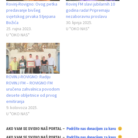
Rovinj-Rovigno: Ovog petka
Rovinj FM slavi jubilarnih 10
predavanje bivšeg
godina rada! Pripremaju
svjetskog prvaka Stjepana
nezaboravnu proslavu
Božića
30. lipnja 2025.
25. rujna 2023.
U "OKO NAS"
U "OKO NAS"
ROVINJ-ROVIGNO: Radiju
ROVINJ FM – ROVIGNO FM
uručena zahvalnica povodom
desete obljetnice od prvog
emitiranja
9. kolovoza 2025.
U "OKO NAS"
AKO VAM SE SVIDIO NAŠ PORTAL –
Podržite nas donacijom za kavu
AKO VAM SE SVIDIO NAŠ PORTAL –
Podržite nas donacijom za kavu