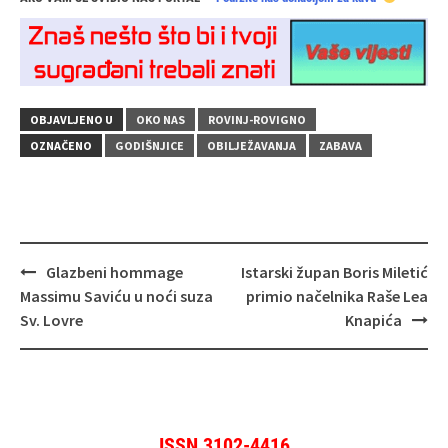
OBJAVLJENO U
OKO NAS
ROVINJ-ROVIGNO
OZNAČENO
GODIŠNJICE
OBILJEŽAVANJA
ZABAVA
Navigacija
Glazbeni hommage
Istarski župan Boris Miletić
objava
Massimu Saviću u noći suza
primio načelnika Raše Lea
Sv. Lovre
Knapića
ISSN 3102-4416