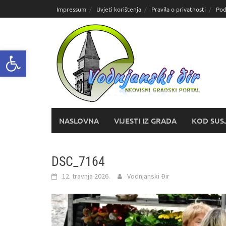
Skoči
Impressum
Uvjeti korištenja
Pravila o privatnosti
Pod
do
sadržaja
Open toolbar
NASLOVNA
VIJESTI IZ GRADA
KOD SUS
DSC_7164
12. travnja 2026.
Vodnjanski Đir