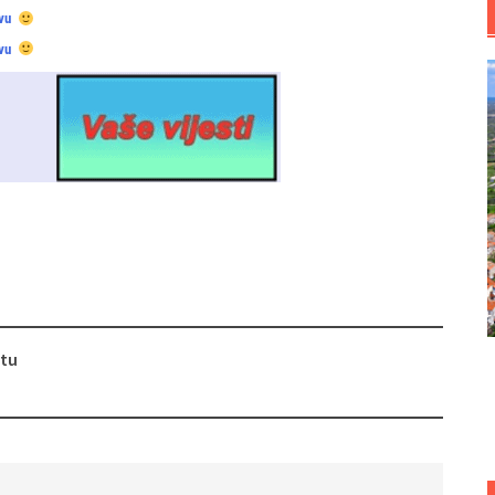
vu
vu
štu