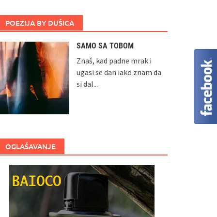
POEZIJA BY DUŠICA
SAMO SA TOBOM
Znaš, kad padne mrak i
ugasi se dan iako znam da
si dal...
OGLAŠAVANJE