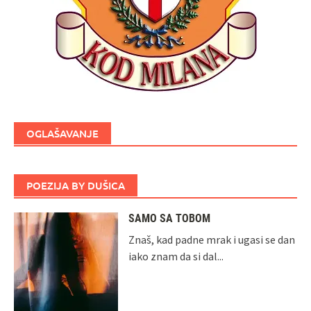
OGLAŠAVANJE
POEZIJA BY DUŠICA
SAMO SA TOBOM
Znaš, kad padne mrak i ugasi se dan
iako znam da si dal...