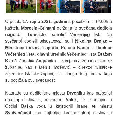
U petak,
17. rujna 2021. godine
s početkom u 12:00h u
kaštelu Morosini-Grimani
održana je
svečana dodjela
nagrada „Turističke patrole“
Večernjeg lista
. Na
svečanoj dodjeli prisustvovali su i
Nikolina Brnjac
–
Ministrica turizma i sporta
,
Renato Ivanuš – direktor
Večernjeg lista, glavni urednik Večernjeg lista Dražen
Klarić
,
Jessica Acquavita
– zamjenica župana Istarske
županije, kao i
Denis Ivošević
– direktor turističke
zajednice Istarske županije, te mnoga druga imena koja
su podržala ovu svečanost.
Nagrade su dodijeljene mjestu
Drveniku
kao najboljoj
obalnoj destinaciji, restoranu
Astoriji
iz Promajne u
Općini Baška voda u kategoriji hrane, te mjestu
Svetvinčenat
kao najboljoj kontinentalnoj destinaciji