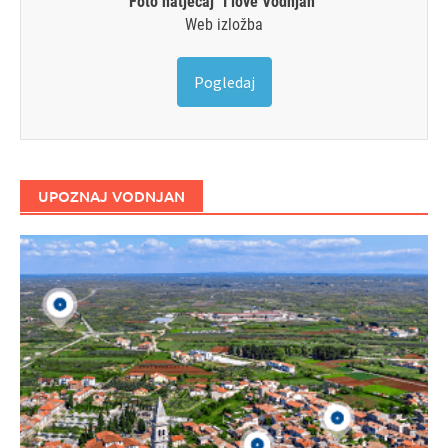
Foto natječaj "I love Vodnjan"
Web izložba
Pogledaj
UPOZNAJ VODNJAN