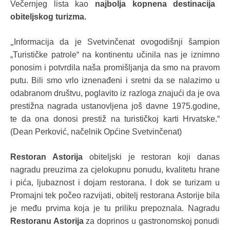
Večernjeg lista kao
najbolja kopnena destinacija
obiteljskog turizma.
„
Informacija da je Svetvinčenat ovogodišnji šampion
„Turističke patrole“ na kontinentu učinila nas je iznimno
ponosim i potvrdila naša promišljanja da smo na pravom
putu. Bili smo vrlo iznenađeni i sretni da se nalazimo u
odabranom društvu, poglavito iz razloga znajući da je ova
prestižna nagrada ustanovljena još davne 1975.godine,
te da ona donosi prestiž na turističkoj karti Hrvatske.“
(Dean Perković, načelnik Općine Svetvinčenat)
Restoran Astorija
obiteljski je restoran koji danas
nagradu preuzima za cjelokupnu ponudu, kvalitetu hrane
i pića, ljubaznost i dojam restorana. I dok se turizam u
Promajni tek počeo razvijati, obitelj restorana Astorije bila
je među prvima koja je tu priliku prepoznala. Nagradu
Restoranu Astorija
za doprinos u gastronomskoj ponudi