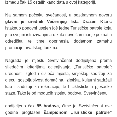
između čak 15 ostalih kandidata u ovoj kategoriji.
Na samom početku svečanosti, u pozdravnom govoru
glavni je urednik Večernjeg lista Dražen Klarić
istaknuo ponovni uspjeh još jedne Turističke patrole koja
je u svojim istraživanjima otkrila nove čari manje poznatih
odredišta, te time doprinesla dodatnom zamahu
promocije hrvatskog turizma.
Nagrada je mjestu Svetvinčenat dodijeljena prema
sljedećim kriterijima ocjenjivanja „Turističke patrole“:
urednost, izgled i čistoća mjesta, smještaj, sadržaji za
djecu, gostoljubivost domaćina, izletišta, kulturni sadržaji
kao i sadržaji za rekreaciju, te biciklističke i pješačke
staze. Tako je od mogućih stotinu bodova, Svetvinčentu
dodijeljeno čak
95 bodova
, čime je Svetvinčenat ove
godine proglašen
šampionom „Turističke patrole“