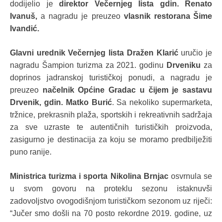
dodijelio je
direktor Večernjeg lista gdin. Renato
Ivanuš,
a nagradu je preuzeo
vlasnik restorana
Šime
Ivandić.
Glavni urednik Večernjeg lista
Dražen Klarić
uručio je
nagradu Šampion turizma za 2021. godinu
Drveniku
za
doprinos jadranskoj turističkoj ponudi, a nagradu je
preuzeo
načelnik Općine Gradac u čijem je sastavu
Drvenik, gdin. Matko Burić
.
Sa nekoliko supermarketa,
tržnice, prekrasnih plaža, sportskih i rekreativnih sadržaja
za sve uzraste te autentičnih turističkih proizvoda,
zasigurno je destinacija za koju se moramo predbilježiti
puno ranije.
Ministrica turizma i sporta Nikolina Brnjac
osvrnula se
u svom govoru na proteklu sezonu istaknuvši
zadovoljstvo ovogodišnjom turističkom sezonom uz riječi:
“Jučer smo došli na 70 posto rekordne 2019. godine, uz