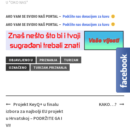
U "OKO NAS"
AKO VAM SE SVIDIO NAŠ PORTAL –
Podržite nas donacijom za kavu
AKO VAM SE SVIDIO NAŠ PORTAL –
Podržite nas donacijom za kavu
OBJAVLJENO U
PRIZNANJA
TURIZAM
OZNAČENO
TURIZAM.PRIZNANJA
Navigacija
Projekt KeyQ+ u finalu
KAKO…?
objava
izbora za najbolji EU projekt
u Hrvatskoj – PODRŽITE GA I
VI!