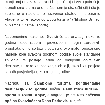
manji broj dolazaka, ali veći broj noćenja i veću potrošnju
krenuli smo prema onomu što nam je strateški cilj i što je
zapisano u nacionalnoj razvojnoj strategiji i programu
Vlade, a to je razvoj održivog turizma” (Nikolina Brnjac,
Ministrica turizma i sporta)
Napomenimo kako se Svetvinčenat unatrag nekoliko
godina ističe radom i provedbom mnogih Europskih
projekata, čime se teži ulaganju u ovo malo renesansno
naselje koje svakom godinom podiže svoje standarde
življenja, te postaje jedna od omiljenih obiteljskih
destinacija, kako za podizanje obitelji, tako i za posjete
stranih posjetitelja tijekom cijele godine.
Nagradu za
Šampiona turizma kontinentalne
destinacije 2021.godine
uručila je
Ministrica turizma i
sporta Nikolina Brnjac
, a nagradu je preuzeo
načelnik
općine Svetvinčenat
Dean Perković
uz riječi: