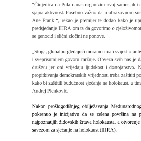
“Činjenica da Pula danas organizira ovaj samostaln
sjajna aktivnost. Posebno važno da u obrazovnom sus
Ane Frank “, rekao je premijer te dodao kako je up
predsjedanje IHRA-om ta da govorimo o cjeloživotnom 
se genocid i slični zločini ne ponove.
„
Stoga, globalno gledajući moramo imati svijest o ant
i sveprisutnijem govoru mržnje. Obveza svih nas je 
društvu jer oni vrijeđaju ljudskost i dostojanstv
propitkivanja demokratskih vrijednosti treba zaštititi 
kako bi zaštitili budućnost sjećanja na holokaust, a ti
Andrej Plenković.
Nakon prošlogodišnjeg obilježavanja Međunarodnog 
pokrenuo je inicijativu da se zelena površina na 
najpoznatijih židovskih žrtava holokausta, a otvoren
savezom za sjećanje na holokaust (IHRA).