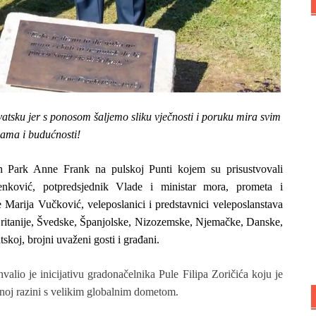
vatsku jer s ponosom šaljemo sliku vječnosti i poruku mira svim
jama i budućnosti!
n Park Anne Frank na pulskoj Punti kojem su prisustvovali
nković, potpredsjednik Vlade i ministar mora, prometa i
e Marija Vučković, veleposlanici i predstavnici veleposlanstava
Britanije, Švedske, Španjolske, Nizozemske, Njemačke, Danske,
koj, brojni uvaženi gosti i građani.
lio je inicijativu gradonačelnika Pule Filipa Zoričića koju je
lnoj razini s velikim globalnim dometom.