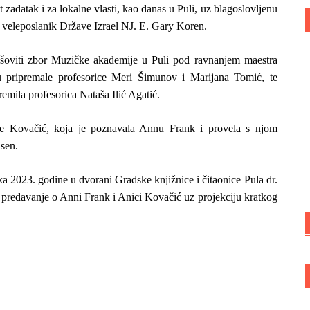
zadatak i za lokalne vlasti, kao danas u Puli, uz blagoslovljenu
je veleposlanik Države Izrael NJ. E. Gary Koren.
oviti zbor Muzičke akademije u Puli pod ravnanjem maestra
 pripremale profesorice Meri Šimunov i Marijana Tomić, te
remila profesorica Nataša Ilić Agatić.
ce Kovačić, koja je poznavala Annu Frank i provela s njom
sen.
ka 2023. godine u dvorani Gradske knjižnice i čitaonice Pula dr.
o predavanje o Anni Frank i Anici Kovačić uz projekciju kratkog