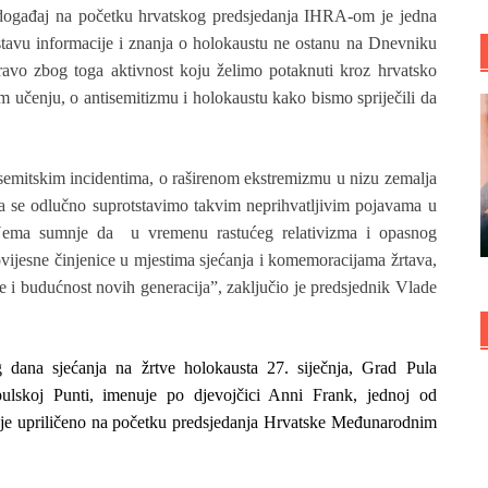
i događaj na početku hrvatskog predsjedanja IHRA-om je jedna
tavu informacije i znanja o holokaustu ne ostanu na Dnevniku
ravo zbog toga aktivnost koju želimo potaknuti kroz hrvatsko
učenju, o antisemitizmu i holokaustu kako bismo spriječili da
isemitskim incidentima, o raširenom ekstremizmu u nizu zemalja
da se odlučno suprotstavimo takvim neprihvatljivim pojavama u
o. Nema sumnje da u vremenu rastućeg relativizma i opasnog
povijesne činjenice u mjestima sjećanja i komemoracijama žrtava,
me i budućnost novih generacija”, zaključio je predsjednik Vlade
dana sjećanja na žrtve holokausta 27. siječnja, Grad Pula
pulskoj Punti, imenuje po djevojčici Anni Frank, jednoj od
je je upriličeno na početku predsjedanja Hrvatske Međunarodnim