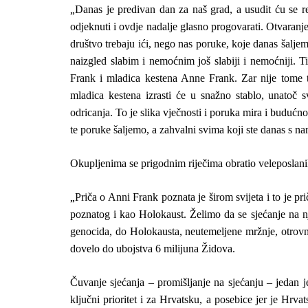
„
Danas je predivan dan za naš grad, a usudit ću se r
odjeknuti i ovdje nadalje glasno progovarati. Otvaranj
društvo trebaju ići, nego nas poruke, koje danas šaljem
naizgled slabim i nemoćnim još slabiji i nemoćniji. Ti
Frank i mladica kestena Anne Frank. Zar nije tome t
mladica kestena izrasti će u snažno stablo, unatoč 
odricanja. To je slika vječnosti i poruka mira i budućn
te poruke šaljemo, a zahvalni svima koji ste danas s na
Okupljenima se prigodnim riječima obratio veleposlani
„
Priča o Anni Frank poznata je širom svijeta i to je pr
poznatog i kao Holokaust. Želimo da se sjećanje na nji
genocida, do Holokausta, neutemeljene mržnje, otrovne
dovelo do ubojstva 6 milijuna Židova.
Čuvanje sjećanja – promišljanje na sjećanju – jedan j
ključni prioritet i za Hrvatsku, a posebice jer je H