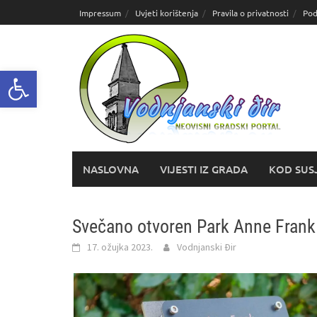
Skoči
Impressum
Uvjeti korištenja
Pravila o privatnosti
Pod
do
sadržaja
Open toolbar
NASLOVNA
VIJESTI IZ GRADA
KOD SUS
Svečano otvoren Park Anne Frank 
17. ožujka 2023.
Vodnjanski Đir