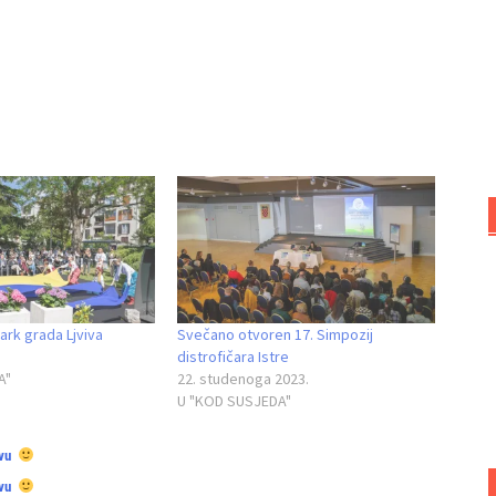
ark grada Ljviva
Svečano otvoren 17. Simpozij
distrofičara Istre
A"
22. studenoga 2023.
U "KOD SUSJEDA"
vu
vu