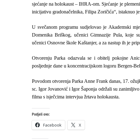
sjećanje na holokaust – IHRA-om. Sjećanje je plemenit 
inicijativu gradonačelnika, Filipa Zoričića“, istaknuo 
U svečanom programu sudjelovao je Akademski mješ
Domenika Briškog, učenici Gimnazije Pula, koje su
učenici Osnovne škole Kaštanjer, a za nastup ih je prip
Otvorenju Parka odazvala se i obitelj pokojne Ani
posljednje dane u koncentracijskom logoru Bergen-Bel
Povodom otvorenja Parka Anne Frank danas,
17. ožuj
sc. Igor Jovanović i Igor Šaponja održali su zanimljiv
filma s isječcima intervjua žrtava holokausta.
Podjeli ovo:
Facebook
X