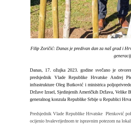
Filip Zoričić: Danas je predivan dan za naš grad i Hr
generaci
Danas,
17. ožujka 2023. godine
svečano je otvore
predsjednik Vlade Republike Hrvatske Andrej Ple
infrastrukture Oleg Butković i ministrica poljoprivred
Države Izrael, Sjedinjenih Američkih Država, Velike 
generalnog konzula Republike Srbije u Republici Hrvats
Predsjednik Vlade Republike Hrvatske Plenković pohva
ocijenio hvalevrijednom te ispravnim potezom na loka