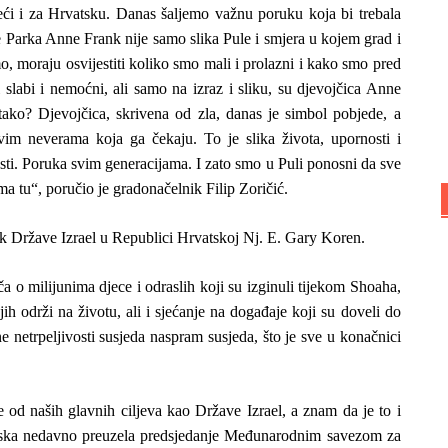
eći i za Hrvatsku. Danas šaljemo važnu poruku koja bi trebala
e Parka Anne Frank nije samo slika Pule i smjera u kojem grad i
o, moraju osvijestiti koliko smo mali i prolazni i kako smo pred
 slabi i nemoćni, ali samo na izraz i sliku, su djevojčica Anne
ako? Djevojčica, skrivena od zla, danas je simbol pobjede, a
svim neverama koja ga čekaju. To je slika života, upornosti i
osti. Poruka svim generacijama. I zato smo u Puli ponosni da sve
ma tu“, poručio je gradonačelnik Filip Zoričić.
k Države Izrael u Republici Hrvatskoj Nj. E. Gary Koren.
iča o milijunima djece i odraslih koji su izginuli tijekom Shoaha,
h održi na životu, ali i sjećanje na događaje koji su doveli do
 netrpeljivosti susjeda naspram susjeda, što je sve u konačnici
e od naših glavnih ciljeva kao Države Izrael, a znam da je to i
rvatska nedavno preuzela predsjedanje Međunarodnim savezom za