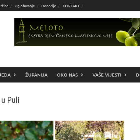
ržite
Oglašavanje
Donacije
KONTAKT
JEDA
ŽUPANIJA
OKO NAS
VAŠE VIJESTI
D
u Puli