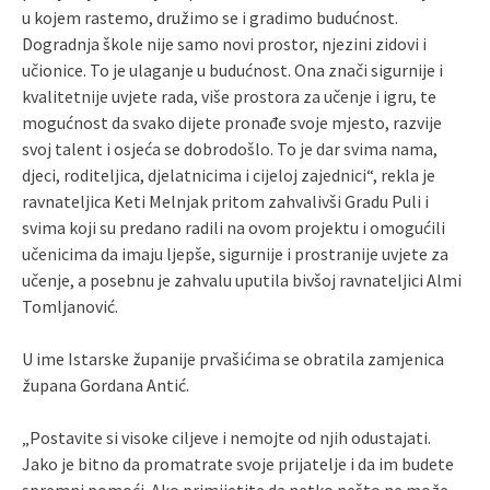
u kojem rastemo, družimo se i gradimo budućnost.
Dogradnja škole nije samo novi prostor, njezini zidovi i
učionice. To je ulaganje u budućnost. Ona znači sigurnije i
kvalitetnije uvjete rada, više prostora za učenje i igru, te
mogućnost da svako dijete pronađe svoje mjesto, razvije
svoj talent i osjeća se dobrodošlo. To je dar svima nama,
djeci, roditeljica, djelatnicima i cijeloj zajednici“, rekla je
ravnateljica Keti Melnjak pritom zahvalivši Gradu Puli i
svima koji su predano radili na ovom projektu i omogućili
učenicima da imaju ljepše, sigurnije i prostranije uvjete za
učenje, a posebnu je zahvalu uputila bivšoj ravnateljici Almi
Tomljanović.
U ime Istarske županije prvašićima se obratila zamjenica
župana Gordana Antić.
„Postavite si visoke ciljeve i nemojte od njih odustajati.
Jako je bitno da promatrate svoje prijatelje i da im budete
spremni pomoći. Ako primijetite da netko nešto ne može