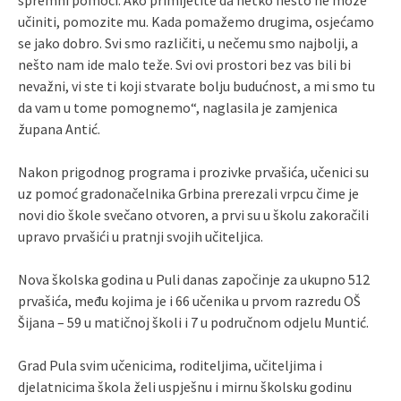
učiniti, pomozite mu. Kada pomažemo drugima, osjećamo
se jako dobro. Svi smo različiti, u nečemu smo najbolji, a
nešto nam ide malo teže. Svi ovi prostori bez vas bili bi
nevažni, vi ste ti koji stvarate bolju budućnost, a mi smo tu
da vam u tome pomognemo“, naglasila je zamjenica
župana Antić.
Nakon prigodnog programa i prozivke prvašića, učenici su
uz pomoć gradonačelnika Grbina prerezali vrpcu čime je
novi dio škole svečano otvoren, a prvi su u školu zakoračili
upravo prvašići u pratnji svojih učiteljica.
Nova školska godina u Puli danas započinje za ukupno 512
prvašića, među kojima je i 66 učenika u prvom razredu OŠ
Šijana – 59 u matičnoj školi i 7 u područnom odjelu Muntić.
Grad Pula svim učenicima, roditeljima, učiteljima i
djelatnicima škola želi uspješnu i mirnu školsku godinu