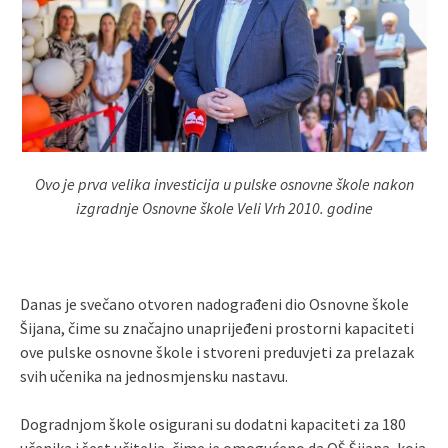
Ovo je prva velika investicija u pulske osnovne škole nakon
izgradnje Osnovne škole Veli Vrh 2010. godine
Danas je svečano otvoren nadograđeni dio Osnovne škole
Šijana, čime su značajno unaprijeđeni prostorni kapaciteti
ove pulske osnovne škole i stvoreni preduvjeti za prelazak
svih učenika na jednosmjensku nastavu.
Dogradnjom škole osigurani su dodatni kapaciteti za 180
učenika i šest učitelja, čime je omogućeno da OŠ Šijana, koja