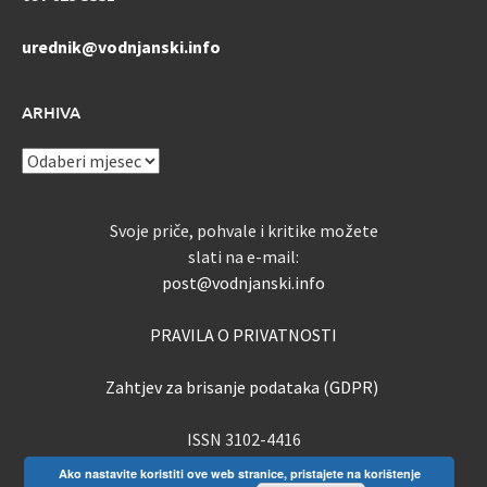
urednik@vodnjanski.info
ARHIVA
ARHIVA
Svoje priče, pohvale i kritike možete
slati na e-mail:
post@vodnjanski.info
PRAVILA O PRIVATNOSTI
Zahtjev za brisanje podataka (GDPR)
ISSN 3102-4416
Ako nastavite koristiti ove web stranice, pristajete na korištenje