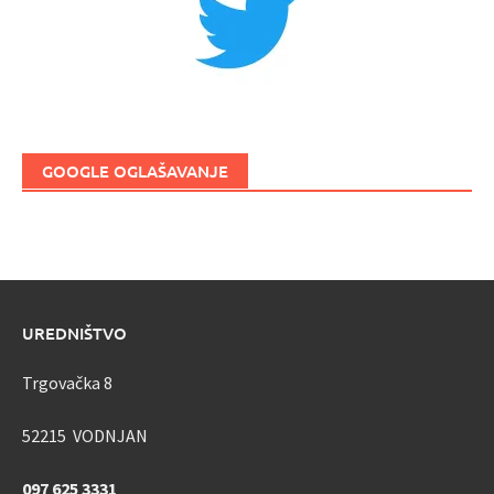
GOOGLE OGLAŠAVANJE
UREDNIŠTVO
Trgovačka 8
52215 VODNJAN
097 625 3331