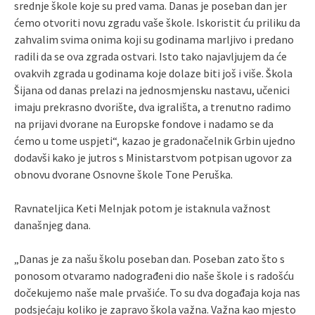
srednje škole koje su pred vama. Danas je poseban dan jer
ćemo otvoriti novu zgradu vaše škole. Iskoristit ću priliku da
zahvalim svima onima koji su godinama marljivo i predano
radili da se ova zgrada ostvari. Isto tako najavljujem da će
ovakvih zgrada u godinama koje dolaze biti još i više. Škola
Šijana od danas prelazi na jednosmjensku nastavu, učenici
imaju prekrasno dvorište, dva igrališta, a trenutno radimo
na prijavi dvorane na Europske fondove i nadamo se da
ćemo u tome uspjeti“, kazao je gradonačelnik Grbin ujedno
dodavši kako je jutros s Ministarstvom potpisan ugovor za
obnovu dvorane Osnovne škole Tone Peruška.
Ravnateljica Keti Melnjak potom je istaknula važnost
današnjeg dana.
„Danas je za našu školu poseban dan. Poseban zato što s
ponosom otvaramo nadograđeni dio naše škole i s radošću
dočekujemo naše male prvašiće. To su dva događaja koja nas
podsjećaju koliko je zapravo škola važna. Važna kao mjesto