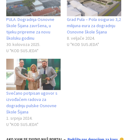
PULA: Dogradnja Osnovne
Grad Pula – Pola osigurao 3,2
škole Šijana završena, u
milijuna eura za dogradnju
tijeku pripreme za novu
Osnovne škole Šijana
školsku godinu
8. veljače 2024.
30. kolovoza 2025.
U "KOD SUSJEDA"
U "KOD SUSJEDA"
Svečano potpisan ugovor s
izvođačem radova za
dogradnju pulske Osnovne
škole Šijana
1. srpnja 2024.
U "KOD SUSJEDA"
AKO VAM SE SVIDIO NAŠ PORTAL –
Podržite nas donacijom za kavu