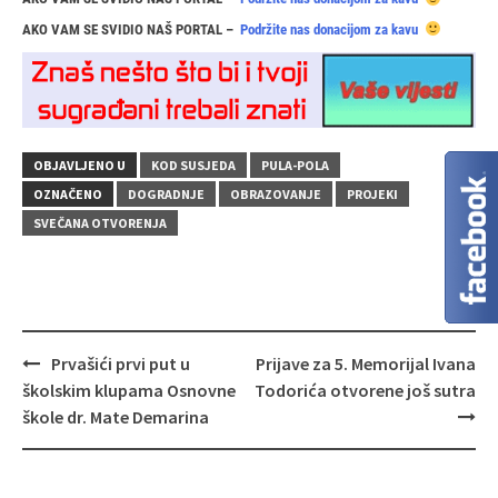
AKO VAM SE SVIDIO NAŠ PORTAL –
Podržite nas donacijom za kavu
OBJAVLJENO U
KOD SUSJEDA
PULA-POLA
OZNAČENO
DOGRADNJE
OBRAZOVANJE
PROJEKI
SVEČANA OTVORENJA
Navigacija
Prvašići prvi put u
Prijave za 5. Memorijal Ivana
objava
školskim klupama Osnovne
Todorića otvorene još sutra
škole dr. Mate Demarina