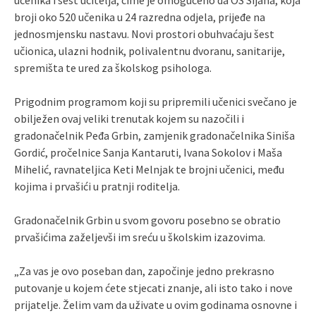
broji oko 520 učenika u 24 razredna odjela, prijeđe na
jednosmjensku nastavu. Novi prostori obuhvaćaju šest
učionica, ulazni hodnik, polivalentnu dvoranu, sanitarije,
spremišta te ured za školskog psihologa.
Prigodnim programom koji su pripremili učenici svečano je
obilježen ovaj veliki trenutak kojem su nazočili i
gradonačelnik Peđa Grbin, zamjenik gradonačelnika Siniša
Gordić, pročelnice Sanja Kantaruti, Ivana Sokolov i Maša
Mihelić, ravnateljica Keti Melnjak te brojni učenici, među
kojima i prvašići u pratnji roditelja.
Gradonačelnik Grbin u svom govoru posebno se obratio
prvašićima zaželjevši im sreću u školskim izazovima.
„Za vas je ovo poseban dan, započinje jedno prekrasno
putovanje u kojem ćete stjecati znanje, ali isto tako i nove
prijatelje. Želim vam da uživate u ovim godinama osnovne i