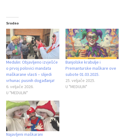
Srodno
Medulin: Objavljeno izvješće
Banjolske krabulje i
o prvoj polovici mandata
Premanturske maškare ove
maškarane vlasti – slijedi
subote 01.03.2025.
vrhunac pusnih događanja!
25. veljače 2025.
6. veljače 2026.
U "MEDULIN"
U "MEDULIN"
Najavljeni maškarani