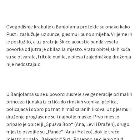
Ovogodišnje krabulje u Banjolama protekle su onako kako
Pust i zaslužuje uz sunce, pjesmu i puno smijeha. Vrijeme ih
je poslužilo, a uz pratnju Škico acoustic banda vesela
povorka od jutra je obilazila mjesto. Vrata obiteljskih kuća
su se otvarala, fritule nudile, a plesa i zajedničkog druženja
nije nedostajalo.
U Banjolama su se u povorci susrele sve generacije od malih
princeza i junaka iz crtića do rimskih vojnika, pčelica,
policajaca i dobro poznatih maškaranih likova. Uz pjesmu i
druženje proglašene su i najbolje maske. Prvo mjesto
pripalo je obitelji „Spužva Bob“ (Ana, Levi i Dražen), drugo
mjesto osvojile su „Pande“ (Ana i Mateo), dok je treće
mjesto pripalo „Bajkerici“ Suzi. Posebno se cijenio trud