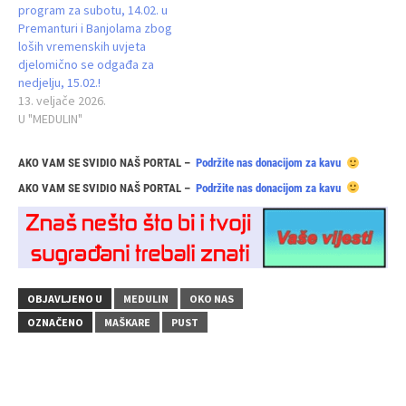
program za subotu, 14.02. u
Premanturi i Banjolama zbog
loših vremenskih uvjeta
djelomično se odgađa za
nedjelju, 15.02.!
13. veljače 2026.
U "MEDULIN"
AKO VAM SE SVIDIO NAŠ PORTAL –
Podržite nas donacijom za kavu
AKO VAM SE SVIDIO NAŠ PORTAL –
Podržite nas donacijom za kavu
OBJAVLJENO U
MEDULIN
OKO NAS
OZNAČENO
MAŠKARE
PUST