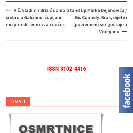
Navigacija
Vlč. Vladimir Brizić donio
Stand Up Marka Dejanovića /
objava
srebro u Galižanu: župljani
Bis Comedy: Brak, dijete i
mu priredili emotivan doček
(povremeni) sex gostuje u
Vodnjanu
ISSN 3102-4416
UMRLI