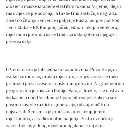
uložen u maske izrađene vlastitim rukama. Vrijeme, ideja i
rad uvijek se prepoznaju, a takav trud zaslužuje nagradu.
Završno čitanje šentence i paljenje Pusta, po prvi put kod
Tenis kluba – NK Banjole, još su jednom okupili velik broj
mještana i potvrdili da se tradicija u Banjolama njeguje i
prenosi dalje.
I Premantura je bila jednako raspoložena. Povorka je, uz
zvuke harmonike, prošla mjestom, a mještani su se rado
pridružili plesu i veseloj maškaranoj družini. Za glazbeni dio
program bio je zadužen Danijel Vale, a druženje se nastavilo
do kasno u noć. Posebno je lijepo bilo vidjeti kako su se u
povorci susrele različite generacije, od najmlađih do
najstarijih. Šentenca je pročitana pred okupljenim
mještanima, a tradicionalno paljenje Pusta označilo je
završetak još jednog maškaranog dana i kraj zime.