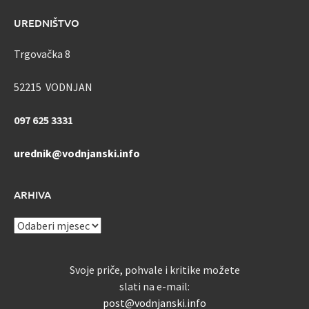
UREDNIŠTVO
Trgovačka 8
52215 VODNJAN
097 625 3331
urednik@vodnjanski.info
ARHIVA
ARHIVA
Svoje priče, pohvale i kritike možete
slati na e-mail:
post@vodnjanski.info