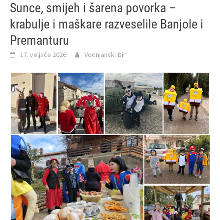
Sunce, smijeh i šarena povorka –
krabulje i maškare razveselile Banjole i
Premanturu
17. veljače 2026.
Vodnjanski Đir