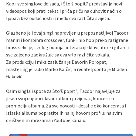
Kao i sve singlove do sada, i Što’š popit? predstavlja novi
videospot koji prati tekst i priča priču na duhovit način o
ljubavi bez budućnosti između dva različita svijeta.
Glazbeno je i ovaj singl napravljen u prepoznatljivoj Tacoor
maniri i kombinra crossover, funk i hip hop preko razigrane
brass sekcije, tvrdog bubnja, interakcije klavijature i gitare i
sve zajedno zaokružuje sa dva vrlo različita vokala.
Za produkciju i miks zaslužan je Davorin Poropat,
mastering je radio Marko Kalčić, a redatelj spota je Mladen
Đaković.
Osim singla i spota za Što’š popit?, Tacoor najavljuje za
jesen svoj dugoočekivani album prvijenac, koncerte i
promociju albuma. Za sve novosti i detalje oko koncerata i
izlaska albuma popratite ih na njihovom profilu na svim
društvenim mrežama i Youtube kanalu.