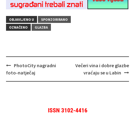
OBJAVLJENO U
SPONZORIRANO
OZNAČENO
GLAZBA
Navigacija
PhotoCity nagradni
Večeri vina i dobre glazbe
objava
foto-natječaj
vraćaju se u Labin
ISSN 3102-4416