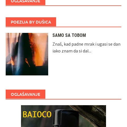
OGLAŠAVANJE
POEZIJA BY DUŠICA
SAMO SA TOBOM
Znaš, kad padne mrak i ugasi se dan
iako znam da si dal...
OGLAŠAVANJE