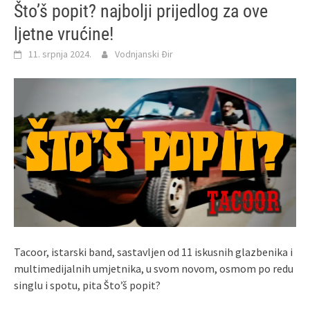
Što’š popit? najbolji prijedlog za ove
ljetne vrućine!
11. srpnja 2024.
Vodnjanski Đir
Tacoor, istarski band, sastavljen od 11 iskusnih glazbenika i
multimedijalnih umjetnika, u svom novom, osmom po redu
singlu i spotu, pita Što’š popit?