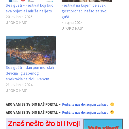
Sea gušti – Festival koji budi
Festival na kojem će svaki
sva osjetila i miriše na ljeto
gost pronaći nešto za svoj
20. svibnja 2025.
gušt
U "OKO NAS"
4. rujna 2024.
U "OKO NAS"
Sea gušti – dan pun morskih
delicija i glazbenog
spektakla na rivi u Rapcu!
21. svibnja 2024.
U "OKO NAS"
AKO VAM SE SVIDIO NAŠ PORTAL –
Podržite nas donacijom za kavu
AKO VAM SE SVIDIO NAŠ PORTAL –
Podržite nas donacijom za kavu