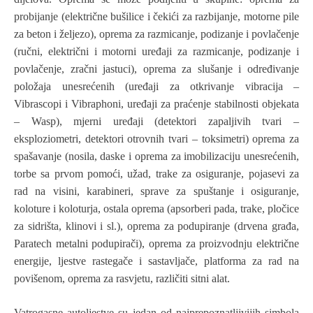
probijanje (električne bušilice i čekići za razbijanje, motorne pile
za beton i željezo), oprema za razmicanje, podizanje i povlačenje
(ručni, električni i motorni uređaji za razmicanje, podizanje i
povlačenje, zračni jastuci), oprema za slušanje i određivanje
položaja unesrećenih (uređaji za otkrivanje vibracija –
Vibrascopi i Vibraphoni, uređaji za praćenje stabilnosti objekata
– Wasp), mjerni uređaji (detektori zapaljivih tvari –
eksploziometri, detektori otrovnih tvari – toksimetri) oprema za
spašavanje (nosila, daske i oprema za imobilizaciju unesrećenih,
torbe sa prvom pomoći, užad, trake za osiguranje, pojasevi za
rad na visini, karabineri, sprave za spuštanje i osiguranje,
koloture i koloturja, ostala oprema (apsorberi pada, trake, pločice
za sidrišta, klinovi i sl.), oprema za podupiranje (drvena građa,
Paratech metalni podupirači), oprema za proizvodnju električne
energije, ljestve rastegače i sastavljače, platforma za rad na
povišenom, oprema za rasvjetu, različiti sitni alat.
Vatrogasne autoljestve su jedan od najprepoznatljivijih simbola