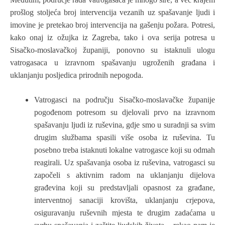
prošlog stoljeća broj intervencija vezanih uz spašavanje ljudi i
imovine je pretekao broj intervencija na gašenju požara. Potresi,
kako onaj iz ožujka iz Zagreba, tako i ova serija potresa u
Sisačko-moslavačkoj županiji, ponovno su istaknuli ulogu
vatrogasaca u izravnom spašavanju ugroženih građana i
uklanjanju posljedica prirodnih nepogoda.
Vatrogasci na području Sisačko-moslavačke županije
pogođenom potresom su djelovali prvo na izravnom
spašavanju ljudi iz ruševina, gdje smo u suradnji sa svim
drugim službama spasili više osoba iz ruševina. Tu
posebno treba istaknuti lokalne vatrogasce koji su odmah
reagirali. Uz spašavanja osoba iz ruševina, vatrogasci su
započeli s aktivnim radom na uklanjanju dijelova
građevina koji su predstavljali opasnost za građane,
interventnoj sanaciji krovišta, uklanjanju crjepova,
osiguravanju ruševnih mjesta te drugim zadaćama u