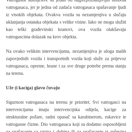
vatrogasaca, jer je jedna od zadaća vatrogasaca spašavanje ljudi
iz visokih objekata. Ovakva vozila su nezamjenjiva u slučaju
uklanjanja ostataka objekata s velike visine. Iako ne mogu služiti
kao teški građevinski kranovi, ova vozila olakšavaju
vatrogascima dolazak na krov objekta.
Na ovako velikim intervencijama, nezamjenjiva je uloga malih
zapovjednih vozila i transportnih vozila koji služe za prijevoz
vatrogasaca, opreme, hrane i za sve druge potrebe prema stanju
na terenu.
Uže (i kaciga) glavu čuvaju
Sigurnost vatrogasaca na terenu je prioritet. Svi vatrogasci na
intervencijama imaju intervencijska odijela, kacige za
strukturalne požare, radni opasač sa karabinerom, rukavice te
vatrogasne čizme. Dio vatrogasaca koji su dodatno osposobljeni
za spašavanje sa visina i dubina ili za spašavanje iz ruševina