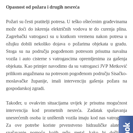
Opasnost od požara i drugih nesreća
Požari su česti pratitelji potresa. U teško oštećenim građevinama
može doći do iskrenja električnih vodova te do curenja plina.
Zagrebački vatrogasci su u kratkom vremenu nakon potresa u
ožujku dobili nekoliko dojava o požarima objekata u gradu.
Stoga su na području pogođenom potresom prisutna navalna
vozila i auto cisterne s vatrogascima opremljenima za gašenja
objekata. Kao primjer navodimo da su vatrogasci JVP Metković
prilikom angažmana na potresom pogođenom području Sisačko-
moslavačke županije, imali intervenciju gašenja požara na
gospodarskoj zgradi.
Također, u ovakvim situacijama uvijek je prisutna mogućnost
intervencija kod prometnih nesreća. Zadatak spašavanja
unesrećenih osoba iz uništenih vozila imaju kod nas vatrogasci.
Za ove potrebe koriste prvenstveno hidrauličke alate za
spašavanje pomoću kojih režu metal, kako bi došli do