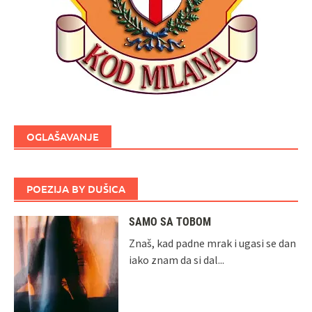
OGLAŠAVANJE
POEZIJA BY DUŠICA
SAMO SA TOBOM
Znaš, kad padne mrak i ugasi se dan
iako znam da si dal...