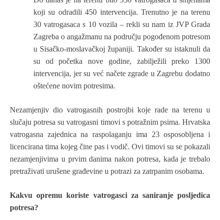
koji su odradili 450 intervencija. Trenutno je na terenu
30 vatrogasaca s 10 vozila – rekli su nam iz JVP Grada
Zagreba o angažmanu na području pogođenom potresom
u Sisačko-moslavačkoj županiji. Također su istaknuli da
su od početka nove godine, zabilježili preko 1300
intervencija, jer su već načete zgrade u Zagrebu dodatno
oštećene novim potresima.
Nezamjenjiv dio vatrogasnih postrojbi koje rade na terenu u
slučaju potresa su vatrogasni timovi s potražnim psima. Hrvatska
vatrogasna zajednica na raspolaganju ima 23 osposobljena i
licencirana tima kojeg čine pas i vodič. Ovi timovi su se pokazali
nezamjenjivima u prvim danima nakon potresa, kada je trebalo
pretraživati urušene građevine u potrazi za zatrpanim osobama.
Kakvu opremu koriste vatrogasci za saniranje posljedica
potresa?