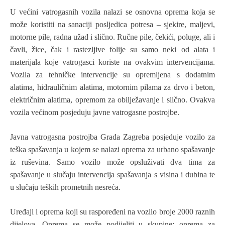
U većini vatrogasnih vozila nalazi se osnovna oprema koja se
može koristiti na sanaciji posljedica potresa – sjekire, maljevi,
motorne pile, radna užad i slično. Ručne pile, čekići, poluge, ali i
čavli, žice, čak i rastezljive folije su samo neki od alata i
materijala koje vatrogasci koriste na ovakvim intervencijama.
Vozila za tehničke intervencije su opremljena s dodatnim
alatima, hidrauličnim alatima, motornim pilama za drvo i beton,
električnim alatima, opremom za obilježavanje i slično. Ovakva
vozila većinom posjeduju javne vatrogasne postrojbe.
Javna vatrogasna postrojba Grada Zagreba posjeduje vozilo za
teška spašavanja u kojem se nalazi oprema za urbano spašavanje
iz ruševina. Samo vozilo može opsluživati dva tima za
spašavanje u slučaju intervencija spašavanja s visina i dubina te
u slučaju teških prometnih nesreća.
Uređaji i oprema koji su raspoređeni na vozilo broje 2000 raznih
dijelova. Oprema se može podijeliti u skupine: oprema za