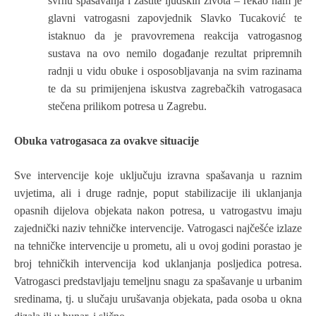
svrhu spašavanja i zaštite ljudskih života – rekao nam je
glavni vatrogasni zapovjednik Slavko Tucaković te
istaknuo da je pravovremena reakcija vatrogasnog
sustava na ovo nemilo događanje rezultat pripremnih
radnji u vidu obuke i osposobljavanja na svim razinama
te da su primijenjena iskustva zagrebačkih vatrogasaca
stečena prilikom potresa u Zagrebu.
Obuka vatrogasaca za ovakve situacije
Sve intervencije koje uključuju izravna spašavanja u raznim
uvjetima, ali i druge radnje, poput stabilizacije ili uklanjanja
opasnih dijelova objekata nakon potresa, u vatrogastvu imaju
zajednički naziv tehničke intervencije. Vatrogasci najčešće izlaze
na tehničke intervencije u prometu, ali u ovoj godini porastao je
broj tehničkih intervencija kod uklanjanja posljedica potresa.
Vatrogasci predstavljaju temeljnu snagu za spašavanje u urbanim
sredinama, tj. u slučaju urušavanja objekata, pada osoba u okna