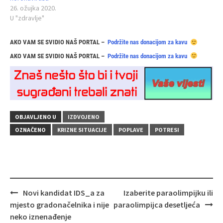
26. ožujka 2020.
U "zdravlje"
AKO VAM SE SVIDIO NAŠ PORTAL –
Podržite nas donacijom za kavu
AKO VAM SE SVIDIO NAŠ PORTAL –
Podržite nas donacijom za kavu
OBJAVLJENO U
IZDVOJENO
OZNAČENO
KRIZNE SITUACIJE
POPLAVE
POTRESI
Navigacija
Novi kandidat IDS_a za
Izaberite paraolimpijku ili
objava
mjesto gradonačelnika i nije
paraolimpijca desetljeća
neko iznenađenje