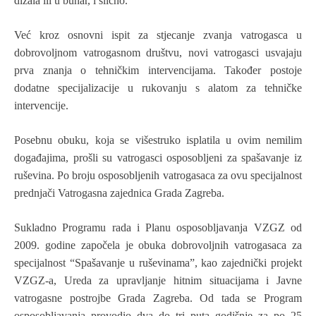
dizala ili u bunar, i slično.
Već kroz osnovni ispit za stjecanje zvanja vatrogasca u
dobrovoljnom vatrogasnom društvu, novi vatrogasci usvajaju
prva znanja o tehničkim intervencijama. Također postoje
dodatne specijalizacije u rukovanju s alatom za tehničke
intervencije.
Posebnu obuku, koja se višestruko isplatila u ovim nemilim
događajima, prošli su vatrogasci osposobljeni za spašavanje iz
ruševina. Po broju osposobljenih vatrogasaca za ovu specijalnost
prednjači Vatrogasna zajednica Grada Zagreba.
Sukladno Programu rada i Planu osposobljavanja VZGZ od
2009. godine započela je obuka dobrovoljnih vatrogasaca za
specijalnost “Spašavanje u ruševinama”, kao zajednički projekt
VZGZ-a, Ureda za upravljanje hitnim situacijama i Javne
vatrogasne postrojbe Grada Zagreba. Od tada se Program
osposobljavanja provodio dva do tri puta godišnje za po 25