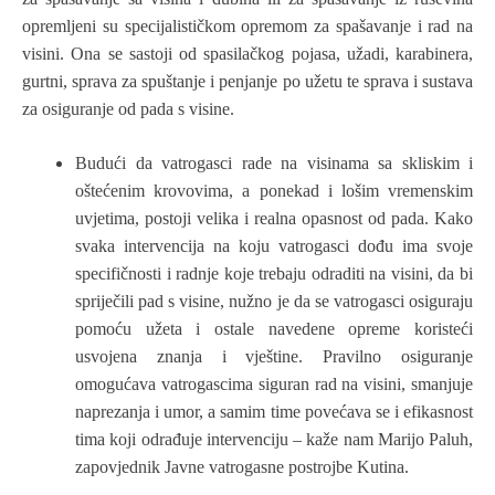
opremljeni su specijalističkom opremom za spašavanje i rad na
visini. Ona se sastoji od spasilačkog pojasa, užadi, karabinera,
gurtni, sprava za spuštanje i penjanje po užetu te sprava i sustava
za osiguranje od pada s visine.
Budući da vatrogasci rade na visinama sa skliskim i
oštećenim krovovima, a ponekad i lošim vremenskim
uvjetima, postoji velika i realna opasnost od pada. Kako
svaka intervencija na koju vatrogasci dođu ima svoje
specifičnosti i radnje koje trebaju odraditi na visini, da bi
spriječili pad s visine, nužno je da se vatrogasci osiguraju
pomoću užeta i ostale navedene opreme koristeći
usvojena znanja i vještine. Pravilno osiguranje
omogućava vatrogascima siguran rad na visini, smanjuje
naprezanja i umor, a samim time povećava se i efikasnost
tima koji odrađuje intervenciju – kaže nam Marijo Paluh,
zapovjednik Javne vatrogasne postrojbe Kutina.