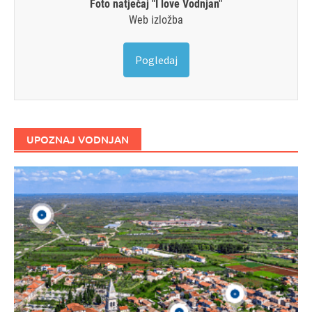
Foto natječaj "I love Vodnjan"
Web izložba
Pogledaj
UPOZNAJ VODNJAN