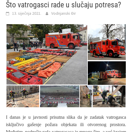
Što vatrogasci rade u slučaju potresa?
13. siječnja 2021.
Vodnjanski Đir
I danas je u javnosti prisutna slika da je zadatak vatrogasca
isključivo gašenje požara objekata ili otvorenog prostora.
Međutim, područje rada vatrogasaca je mnogo šire, a već krajem