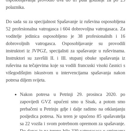
polaznika.
Do sada su za specijalnost Spašavanje iz ruševina osposobljena
52 profesionalna vatrogasca i 604 dobrovoljna vatrogasaca. Za
voditelje jedinica osposobljeno je 38 profesionalnih i 16
dobrovoljnih vatrogasca. Osposobljavanje su provodili
instruktori iz JVPGZ, specijalisti za spašavanje u ruševinama.
Instruktori su završili II. i III. stupanj obuke spašavanja iz
ruševina na tečajevima koje su vodili francuski visoki časnici s
višegodišnjim iskustvom u intervencijama spašavanja nakon
potresa diljem svijeta.
Nakon potresa u Petrinji 29. prosinca 2020. po
zapovijedi GVZ upućeni smo u Sisak, a potom smo
prebačeni u Petrinju gdje i dalje radimo na otklanjanju
posljedica potresa. Na teren je upućeno 85 spašavatelja
sa 22 vozila i svom potrebnom opremom za spašavanje.
Do danas je na terenu bilo 330 vatrogasaca u smjenama