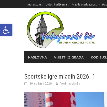
Skoči
Impressum
Uvjeti korištenja
Pravila o privatnosti
Pod
do
sadržaja
Open toolbar
NASLOVNA
VIJESTI IZ GRADA
KOD SUS
Sportske igre mladih 2026. 1
20. svibnja 2026.
Vodnjanski Đir