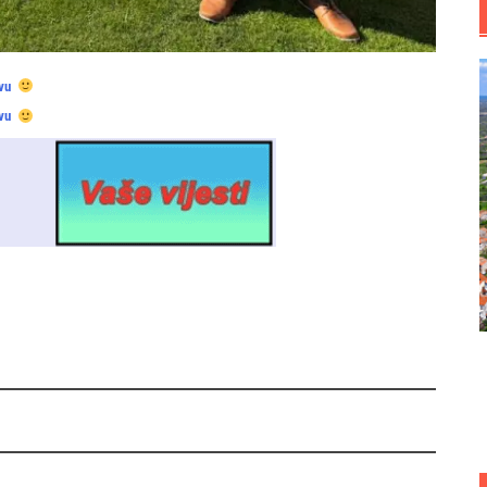
vu
vu