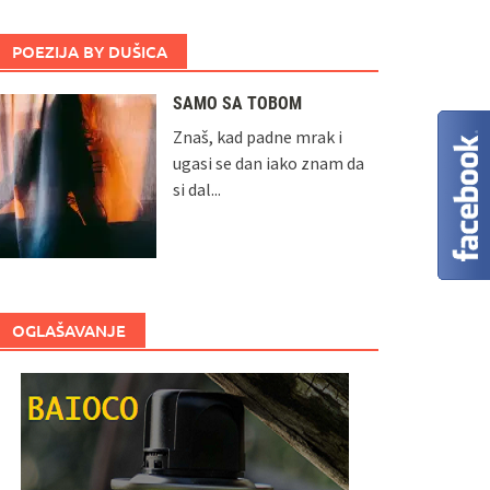
POEZIJA BY DUŠICA
SAMO SA TOBOM
Znaš, kad padne mrak i
ugasi se dan iako znam da
si dal...
OGLAŠAVANJE