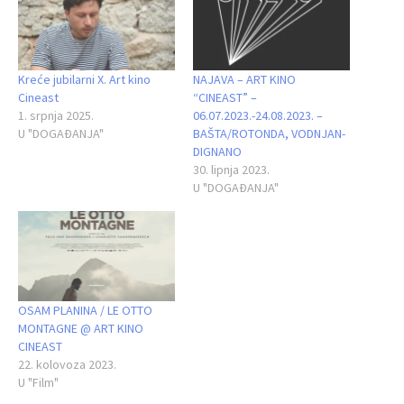
Kreće jubilarni X. Art kino
NAJAVA – ART KINO
Cineast
“CINEAST” –
1. srpnja 2025.
06.07.2023.-24.08.2023. –
U "DOGAĐANJA"
BAŠTA/ROTONDA, VODNJAN-
DIGNANO
30. lipnja 2023.
U "DOGAĐANJA"
OSAM PLANINA / LE OTTO
MONTAGNE @ ART KINO
CINEAST
22. kolovoza 2023.
U "Film"