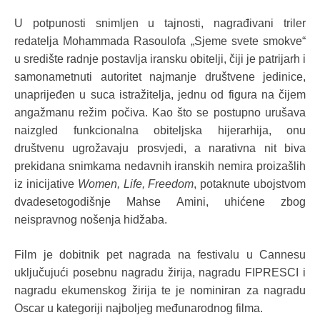
U potpunosti snimljen u tajnosti, nagrađivani triler
redatelja Mohammada Rasoulofa „Sjeme svete smokve“
u središte radnje postavlja iransku obitelji, čiji je patrijarh i
samonametnuti autoritet najmanje društvene jedinice,
unaprijeđen u suca istražitelja, jednu od figura na čijem
angažmanu režim počiva. Kao što se postupno urušava
naizgled funkcionalna obiteljska hijerarhija, onu
društvenu ugrožavaju prosvjedi, a narativna nit biva
prekidana snimkama nedavnih iranskih nemira proizašlih
iz inicijative
Women, Life, Freedom
, potaknute ubojstvom
dvadesetogodišnje Mahse Amini, uhićene zbog
neispravnog nošenja hidžaba.
Film je dobitnik pet nagrada na festivalu u Cannesu
uključujući posebnu nagradu žirija, nagradu FIPRESCI i
nagradu ekumenskog žirija te je nominiran za nagradu
Oscar u kategoriji najboljeg međunarodnog filma.