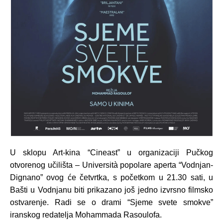
U sklopu Art-kina “Cineast” u organizaciji Pučkog
otvorenog učilišta – Università popolare aperta “Vodnjan-
Dignano” ovog će četvrtka, s početkom u 21.30 sati, u
Bašti u Vodnjanu biti prikazano još jedno izvrsno filmsko
ostvarenje. Radi se o drami “Sjeme svete smokve”
iranskog redatelja Mohammada Rasoulofa.