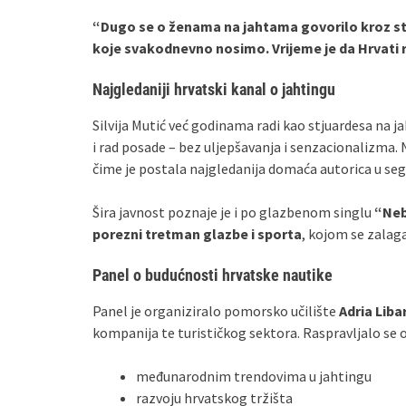
“Dugo se o ženama na jahtama govorilo kroz st
koje svakodnevno nosimo. Vrijeme je da Hrvati 
Najgledaniji hrvatski kanal o jahtingu
Silvija Mutić već godinama radi kao stjuardesa na j
i rad posade – bez uljepšavanja i senzacionalizma. 
čime je postala najgledanija domaća autorica u se
Šira javnost poznaje je i po glazbenom singlu
“Neb
porezni tretman glazbe i sporta
, kojom se zalag
Panel o budućnosti hrvatske nautike
Panel je organiziralo pomorsko učilište
Adria Liba
kompanija te turističkog sektora. Raspravljalo se o
međunarodnim trendovima u jahtingu
razvoju hrvatskog tržišta