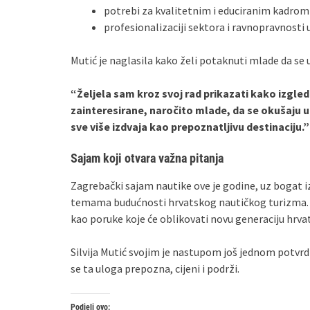
potrebi za kvalitetnim i educiranim kadrom
profesionalizaciji sektora i ravnopravnosti u
Mutić je naglasila kako želi potaknuti mlade da se 
“Željela sam kroz svoj rad prikazati kako izgleda 
zainteresirane, naročito mlade, da se okušaju u
sve više izdvaja kao prepoznatljivu destinaciju.”
Sajam koji otvara važna pitanja
Zagrebački sajam nautike ove je godine, uz bogat 
temama budućnosti hrvatskog nautičkog turizma. P
kao poruke koje će oblikovati novu generaciju hrva
Silvija Mutić svojim je nastupom još jednom potvrdi
se ta uloga prepozna, cijeni i podrži.
Podjeli ovo: