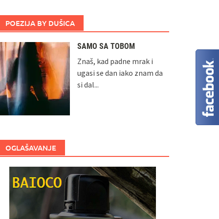
POEZIJA BY DUŠICA
SAMO SA TOBOM
Znaš, kad padne mrak i
ugasi se dan iako znam da
si dal...
OGLAŠAVANJE