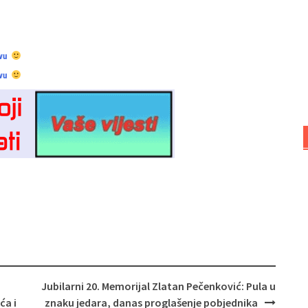
vu
vu
Jubilarni 20. Memorijal Zlatan Pečenković: Pula u
ća i
znaku jedara, danas proglašenje pobjednika