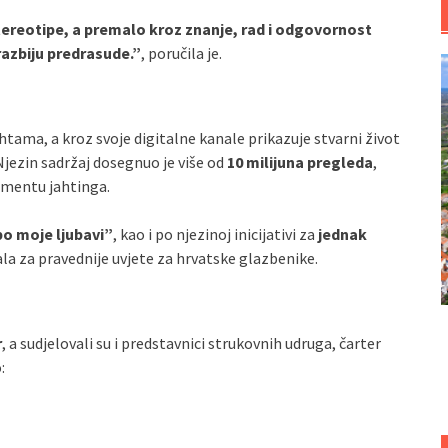
ereotipe, a premalo kroz znanje, rad i odgovornost
razbiju predrasude.”
, poručila je.
ahtama, a kroz svoje digitalne kanale prikazuje stvarni život
Njezin sadržaj dosegnuo je više od
10 milijuna pregleda
,
gmentu jahtinga.
o moje ljubavi”
, kao i po njezinoj inicijativi za
jednak
ala za pravednije uvjete za hrvatske glazbenike.
r
, a sudjelovali su i predstavnici strukovnih udruga, čarter
: