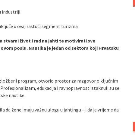
 industriji
uključe u ovaj rastući segment turizma.
stvarni život i rad na jahti te motivirati sve
 ovom poslu. Nautika je jedan od sektora koji Hrvatsku
izložbeni program, otvorio prostor za razgovor o ključnim
rofesionalizam, edukacija i ravnopravnost istaknuli su se
tske nautike.
la da žene imaju važnu ulogu u jahtingu – i da je vrijeme da