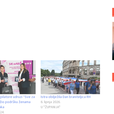
pilatore udruzi “Sve za
Istra obilježila Dan braniteljica RH
ružio podršku ženama
6. lipnja 2026.
aka
U "ŽUPANIJA"
24.