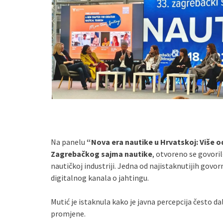
Na panelu
“Nova era nautike u Hrvatskoj: Više o
Zagrebačkog sajma nautike
, otvoreno se govori
nautičkoj industriji. Jedna od najistaknutijih govorn
digitalnog kanala o jahtingu.
Mutić je istaknula kako je javna percepcija često d
promjene.