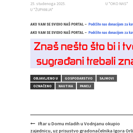
25. studenoga 2025.
U "OKO NAS"
U "ŽUPANIJA"
AKO VAM SE SVIDIO NAŠ PORTAL –
Podržite nas donacijom za ka
AKO VAM SE SVIDIO NAŠ PORTAL –
Podržite nas donacijom za ka
OBJAVLJENO U
GOSPODARSTVO
SAJMOVI
OZNAČENO
NAUTIKA
PANELI
Navigacija
Iftar u Domu mladih u Vodnjanu okupio
objava
zajednicu, uz prisustvo gradonačelnika Igora Orli