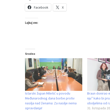
Facebook
X
Lajkaj ovo:
Srodno
Istarski župan Miletić u povodu
Braun donirao e
Međunarodnog dana borbe protiv
nju” kako bi p
nasilja nad ženama: Za nasilje nema
oboljelima od r
opravdanja!
31. listopada 20