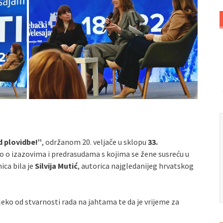
d plovidbe!”
, održanom 20. veljače u sklopu
33.
lo o izazovima i predrasudama s kojima se žene susreću u
ica bila je
Silvija Mutić
, autorica najgledanijeg hrvatskog
aleko od stvarnosti rada na jahtama te da je vrijeme za