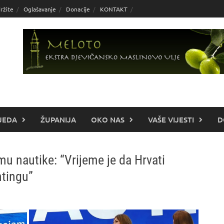
ržite
Oglašavanje
Donacije
KONTAKT
JEDA
ŽUPANIJA
OKO NAS
VAŠE VIJESTI
D
u nautike: “Vrijeme je da Hrvati
htingu”