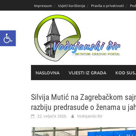
Skoči
Impressum
Uvjeti korištenja
Pravila o privatnosti
Pod
do
sadržaja
Open toolbar
NASLOVNA
VIJESTI IZ GRADA
KOD SUS
Silvija Mutić na Zagrebačkom sajm
razbiju predrasude o ženama u ja
22. veljače 2026.
Vodnjanski Đir