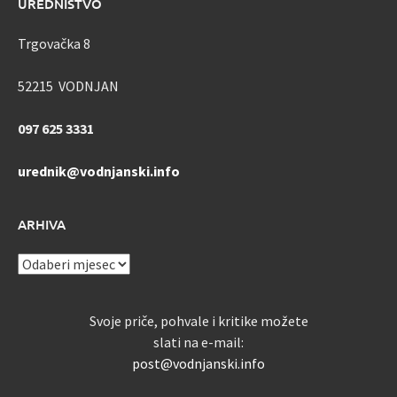
UREDNIŠTVO
Trgovačka 8
52215 VODNJAN
097 625 3331
urednik@vodnjanski.info
ARHIVA
ARHIVA
Svoje priče, pohvale i kritike možete
slati na e-mail:
post@vodnjanski.info