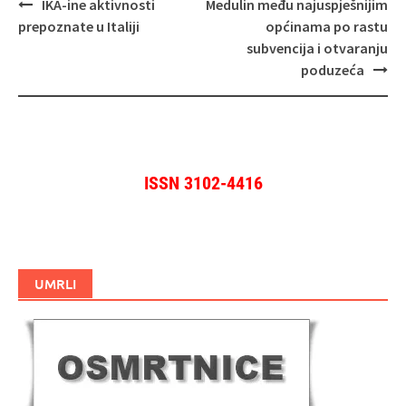
Navigacija
IKA-ine aktivnosti
Medulin među najuspješnijim
objava
prepoznate u Italiji
općinama po rastu
subvencija i otvaranju
poduzeća
ISSN 3102-4416
UMRLI