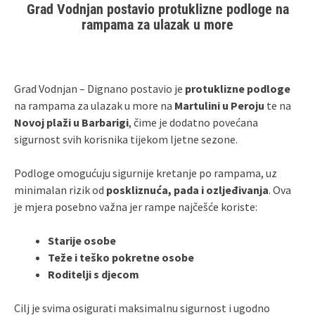
Grad Vodnjan postavio protuklizne podloge na
rampama za ulazak u more
Grad Vodnjan – Dignano postavio je
protuklizne podloge
na rampama za ulazak u more na
Martulini u Peroju
te na
Novoj plaži u Barbarigi
, čime je dodatno povećana
sigurnost svih korisnika tijekom ljetne sezone.
Podloge omogućuju sigurnije kretanje po rampama, uz
minimalan rizik od
poskliznuća, pada i ozljeđivanja
. Ova
je mjera posebno važna jer rampe najčešće koriste:
Starije osobe
Teže i teško pokretne osobe
Roditelji s djecom
Cilj je svima osigurati maksimalnu sigurnost i ugodno