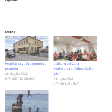
Lajkaj ovo:
Srodno
Projekti za veću sigurnost u
U Šišanu održana
prometu
konferencija „OdmoriOSI u
26. ožujka 2026.
Istri“
U "VIJESTI IZ GRADA"
24. rujna 2025.
U "KOD SUSJEDA"