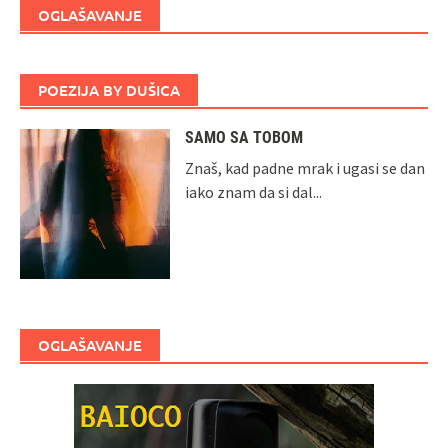
OGLAŠAVANJE
POEZIJA BY DUŠICA
SAMO SA TOBOM
Znaš, kad padne mrak i ugasi se dan
iako znam da si dal...
OGLAŠAVANJE