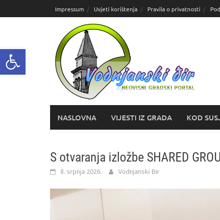
Skoči
Impressum
Uvjeti korištenja
Pravila o privatnosti
Pod
do
sadržaja
Open toolbar
NASLOVNA
VIJESTI IZ GRADA
KOD SUS
S otvaranja izložbe SHARED GRO
8. srpnja 2026.
Vodnjanski Đir