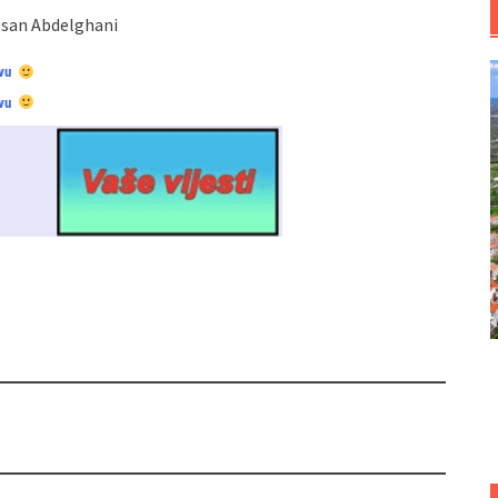
ssan Abdelghani
vu
vu