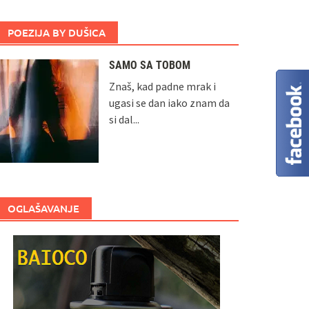
POEZIJA BY DUŠICA
SAMO SA TOBOM
Znaš, kad padne mrak i
ugasi se dan iako znam da
si dal...
OGLAŠAVANJE