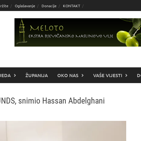
ržite
Oglašavanje
Donacije
KONTAKT
JEDA
ŽUPANIJA
OKO NAS
VAŠE VIJESTI
D
UNDS, snimio Hassan Abdelghani