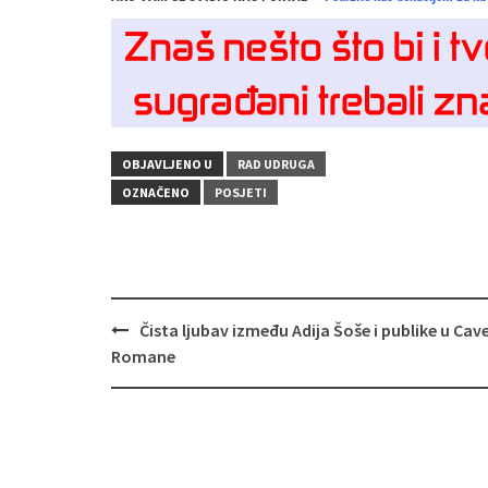
OBJAVLJENO U
RAD UDRUGA
OZNAČENO
POSJETI
Navigacija
Čista ljubav između Adija Šoše i publike u Cav
objava
Romane