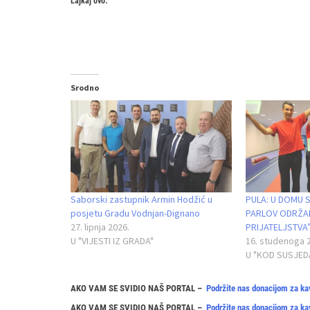
Lajkaj ovo:
Srodno
Saborski zastupnik Armin Hodžić u
PULA: U DOMU 
posjetu Gradu Vodnjan-Dignano
PARLOV ODRŽAN
27. lipnja 2026.
PRIJATELJSTVA
U "VIJESTI IZ GRADA"
16. studenoga 
U "KOD SUSJED
AKO VAM SE SVIDIO NAŠ PORTAL –
Podržite nas donacijom za ka
AKO VAM SE SVIDIO NAŠ PORTAL –
Podržite nas donacijom za ka