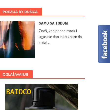
POEZIJA BY DUŠICA
SAMO SA TOBOM
Znaš, kad padne mrak i
ugasi se dan iako znam da
si dal...
OGLAŠAVANJE