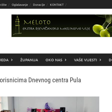
ržite
Oglašavanje
Donacije
KONTAKT
JEDA
ŽUPANIJA
OKO NAS
VAŠE VIJESTI
D
korisnicima Dnevnog centra Pula