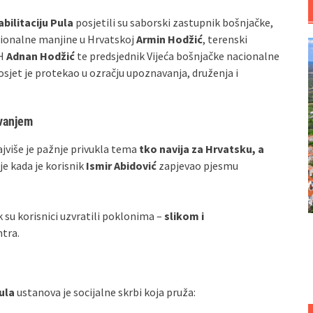
bilitaciju Pula
posjetili su saborski zastupnik bošnjačke,
cionalne manjine u Hrvatskoj
Armin Hodžić
, terenski
RH
Adnan Hodžić
te predsjednik Vijeća bošnjačke nacionalne
Posjet je protekao u ozračju upoznavanja, druženja i
vanjem
ajviše je pažnje privukla tema
tko navija za Hrvatsku, a
je kada je korisnik
Ismir Abidović
zapjevao pjesmu
k su korisnici uzvratili poklonima –
slikom i
ntra.
Pula
ustanova je socijalne skrbi koja pruža: