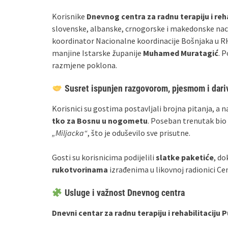
Korisnike
Dnevnog centra za radnu terapiju i reha
slovenske, albanske, crnogorske i makedonske na
koordinator Nacionalne koordinacije Bošnjaka u 
manjine Istarske županije
Muhamed Muratagić
. 
razmjene poklona.
Susret ispunjen razgovorom, pjesmom i dari
Korisnici su gostima postavljali brojna pitanja, a n
tko za Bosnu u nogometu
. Poseban trenutak bio 
„Miljacka“
, što je oduševilo sve prisutne.
Gosti su korisnicima podijelili
slatke paketiće
, do
rukotvorinama
izrađenima u likovnoj radionici Ce
Usluge i važnost Dnevnog centra
Dnevni centar za radnu terapiju i rehabilitaciju 