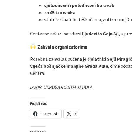
cjelodnevni i poludnevni boravak
za
45 korisnika
s intelektualnim teškoćama, autizmom, Do
Centar se nalazi na adresi
Ljudevita Gaja 3/I
, u pro
Zahvala organizatorima
Posebna zahvala upućena je djelatnici
Šejli Piragić
Vijeća bošnjačke manjine Grada Pule
, čime doda
Centra.
IZVOR: UDRUGA RODITELJA PULA
Podjeli ovo:
Facebook
X