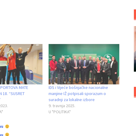
SPORTOVA MATE
IDS i Vijeće bošnjačke nacionalne
 18. “SUSRET
manjine IŽ potpisali sporazum o
”
suradnji za lokalne izbore
2023.
9. travnja 2025.
A"
U "POLITIKA"
vu
vu