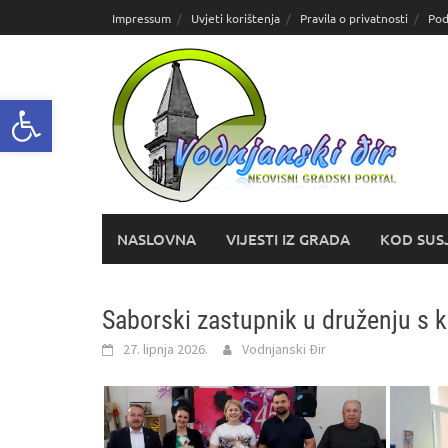
Skoči
Impressum
Uvjeti korištenja
Pravila o privatnosti
Pod
do
sadržaja
Open toolbar
NASLOVNA
VIJESTI IZ GRADA
KOD SUS
Saborski zastupnik u druženju s 
27. lipnja 2026.
Vodnjanski Đir