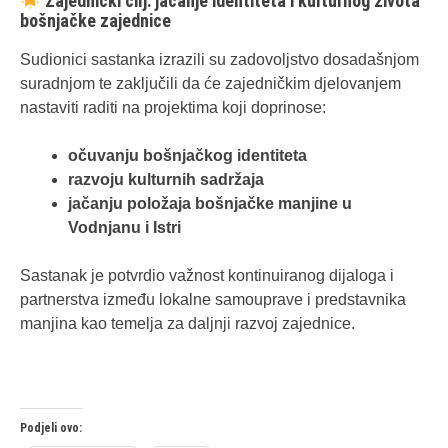
Zajednički cilj: jačanje identiteta i kulturnog života
bošnjačke zajednice
Sudionici sastanka izrazili su zadovoljstvo dosadašnjom
suradnjom te zaključili da će zajedničkim djelovanjem
nastaviti raditi na projektima koji doprinose:
očuvanju bošnjačkog identiteta
razvoju kulturnih sadržaja
jačanju položaja bošnjačke manjine u
Vodnjanu i Istri
Sastanak je potvrdio važnost kontinuiranog dijaloga i
partnerstva između lokalne samouprave i predstavnika
manjina kao temelja za daljnji razvoj zajednice.
Podjeli ovo: