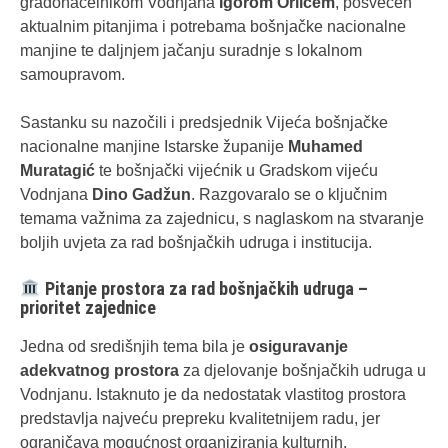
gradonačelnikom Vodnjana
Igorom Orlićem
, posvećen
aktualnim pitanjima i potrebama bošnjačke nacionalne
manjine te daljnjem jačanju suradnje s lokalnom
samoupravom.
Sastanku su nazočili i predsjednik Vijeća bošnjačke
nacionalne manjine Istarske županije
Muhamed
Muratagić
te bošnjački vijećnik u Gradskom vijeću
Vodnjana
Dino Gadžun
. Razgovaralo se o ključnim
temama važnima za zajednicu, s naglaskom na stvaranje
boljih uvjeta za rad bošnjačkih udruga i institucija.
Pitanje prostora za rad bošnjačkih udruga –
prioritet zajednice
Jedna od središnjih tema bila je
osiguravanje
adekvatnog prostora
za djelovanje bošnjačkih udruga u
Vodnjanu. Istaknuto je da nedostatak vlastitog prostora
predstavlja najveću prepreku kvalitetnijem radu, jer
ograničava mogućnost organiziranja kulturnih,