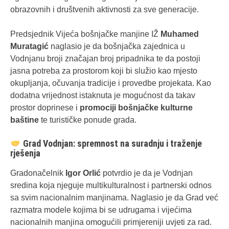
obrazovnih i društvenih aktivnosti za sve generacije.
Predsjednik Vijeća bošnjačke manjine IŽ
Muhamed
Muratagić
naglasio je da bošnjačka zajednica u
Vodnjanu broji značajan broj pripadnika te da postoji
jasna potreba za prostorom koji bi služio kao mjesto
okupljanja, očuvanja tradicije i provedbe projekata. Kao
dodatna vrijednost istaknuta je mogućnost da takav
prostor doprinese i
promociji bošnjačke kulturne
baštine
te turističke ponude grada.
Grad Vodnjan: spremnost na suradnju i traženje
rješenja
Gradonačelnik
Igor Orlić
potvrdio je da je Vodnjan
sredina koja njeguje multikulturalnost i partnerski odnos
sa svim nacionalnim manjinama. Naglasio je da Grad već
razmatra modele kojima bi se udrugama i vijećima
nacionalnih manjina omogućili primjereniji uvjeti za rad.