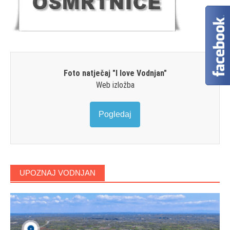
Foto natječaj "I love Vodnjan"
Web izložba
Pogledaj
UPOZNAJ VODNJAN