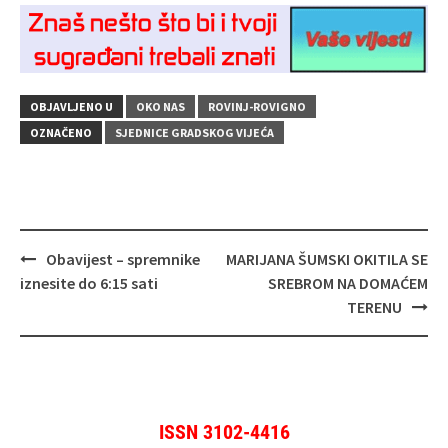
OBJAVLJENO U
OKO NAS
ROVINJ-ROVIGNO
OZNAČENO
SJEDNICE GRADSKOG VIJEĆA
Navigacija
Obavijest – spremnike
MARIJANA ŠUMSKI OKITILA SE
objava
iznesite do 6:15 sati
SREBROM NA DOMAĆEM
TERENU
ISSN 3102-4416