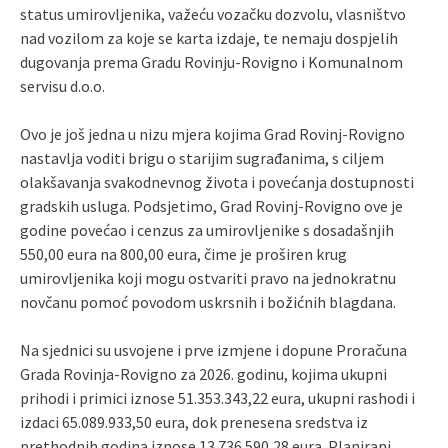
status umirovljenika, važeću vozačku dozvolu, vlasništvo
nad vozilom za koje se karta izdaje, te nemaju dospjelih
dugovanja prema Gradu Rovinju-Rovigno i Komunalnom
servisu d.o.o.
Ovo je još jedna u nizu mjera kojima Grad Rovinj-Rovigno
nastavlja voditi brigu o starijim sugrađanima, s ciljem
olakšavanja svakodnevnog života i povećanja dostupnosti
gradskih usluga. Podsjetimo, Grad Rovinj-Rovigno ove je
godine povećao i cenzus za umirovljenike s dosadašnjih
550,00 eura na 800,00 eura, čime je proširen krug
umirovljenika koji mogu ostvariti pravo na jednokratnu
novčanu pomoć povodom uskrsnih i božićnih blagdana.
Na sjednici su usvojene i prve izmjene i dopune Proračuna
Grada Rovinja-Rovigno za 2026. godinu, kojima ukupni
prihodi i primici iznose 51.353.343,22 eura, ukupni rashodi i
izdaci 65.089.933,50 eura, dok prenesena sredstva iz
prethodnih godina iznose 13.736.590,28 eura. Planirani