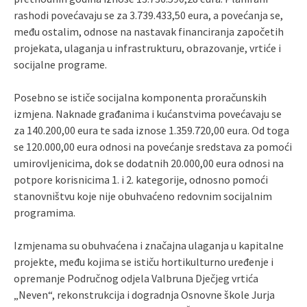
rashodi povećavaju se za 3.739.433,50 eura, a povećanja se,
među ostalim, odnose na nastavak financiranja započetih
projekata, ulaganja u infrastrukturu, obrazovanje, vrtiće i
socijalne programe.
Posebno se ističe socijalna komponenta proračunskih
izmjena. Naknade građanima i kućanstvima povećavaju se
za 140.200,00 eura te sada iznose 1.359.720,00 eura. Od toga
se 120.000,00 eura odnosi na povećanje sredstava za pomoći
umirovljenicima, dok se dodatnih 20.000,00 eura odnosi na
potpore korisnicima 1. i 2. kategorije, odnosno pomoći
stanovništvu koje nije obuhvaćeno redovnim socijalnim
programima.
Izmjenama su obuhvaćena i značajna ulaganja u kapitalne
projekte, među kojima se ističu hortikulturno uređenje i
opremanje Područnog odjela Valbruna Dječjeg vrtića
„Neven“, rekonstrukcija i dogradnja Osnovne škole Jurja