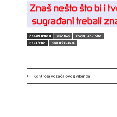
OBJAVLJENO U
OKO NAS
ROVINJ-ROVIGNO
OZNAČENO
OBILJEŽAVANJA
Navigacija
Kontrola vozača ovog vikenda
objava