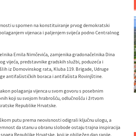
avnosti u spomen na konstituiranje prvog demokratski
 polaganjem vijenaca i paljenjem svijeća podno Centralnog
čelnika Emila Nimčevića, zamjenika gradonačelnika Dina
og vijeća, predstavnike gradskih službi, poduzeća i
šlih iz Domovinskog rata, Kluba 119. Brigade, Udruge
 antifašističkih boraca i antifašista Rovinjštine.
nakon polaganja vijenca u svom govoru s posebnim
h onih koji su svojom hrabrošću, odlučnošću i žrtvom
ratske Republike Hrvatske.
teškom putu prema neovisnosti odigrali ključnu ulogu, a
emnost da stanu u obranu slobode ostaju trajna inspiracija
snaga Republike Hrvatske, koji je obilježen dan ranije,