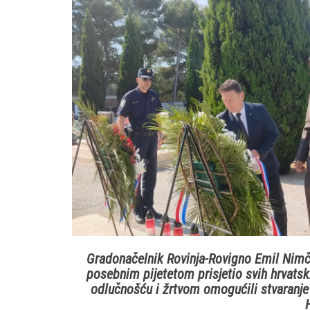
Gradonačelnik Rovinja-Rovigno Emil Nimč
posebnim pijetetom prisjetio svih hrvatski
odlučnošću i žrtvom omogućili stvaranj