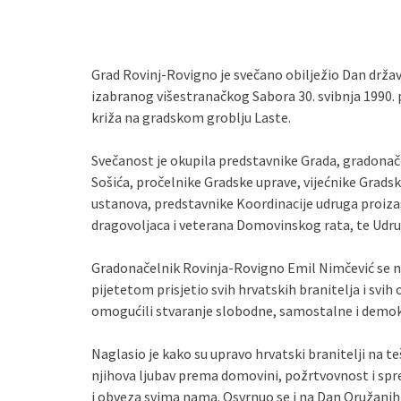
Grad Rovinj-Rovigno je svečano obilježio Dan drž
izabranog višestranačkog Sabora 30. svibnja 1990.
križa na gradskom groblju Laste.
Svečanost je okupila predstavnike Grada, gradona
Sošića, pročelnike Gradske uprave, vijećnike Gradsk
ustanova, predstavnike Koordinacije udruga proiza
dragovoljaca i veterana Domovinskog rata, te Udruge
Gradonačelnik Rovinja-Rovigno Emil Nimčević se 
pijetetom prisjetio svih hrvatskih branitelja i svi
omogućili stvaranje slobodne, samostalne i demok
Naglasio je kako su upravo hrvatski branitelji na 
njihova ljubav prema domovini, požrtvovnost i spr
i obveza svima nama. Osvrnuo se i na Dan Oružanih 