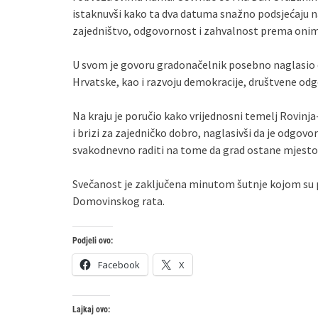
istaknuvši kako ta dva datuma snažno podsjećaju na
zajedništvo, odgovornost i zahvalnost prema onima ko
U svom je govoru gradonačelnik posebno naglasio d
Hrvatske, kao i razvoju demokracije, društvene odgov
Na kraju je poručio kako vrijednosni temelj Rovin
i brizi za zajedničko dobro, naglasivši da je odgo
svakodnevno raditi na tome da grad ostane mjesto s
Svečanost je zaključena minutom šutnje kojom su p
Domovinskog rata.
Podjeli ovo:
Facebook
X
Lajkaj ovo: