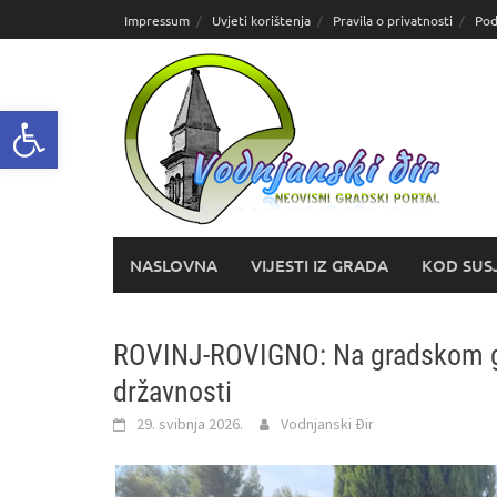
Skoči
Impressum
Uvjeti korištenja
Pravila o privatnosti
Pod
do
sadržaja
Open toolbar
NASLOVNA
VIJESTI IZ GRADA
KOD SUS
ROVINJ-ROVIGNO: Na gradskom gr
državnosti
29. svibnja 2026.
Vodnjanski Đir