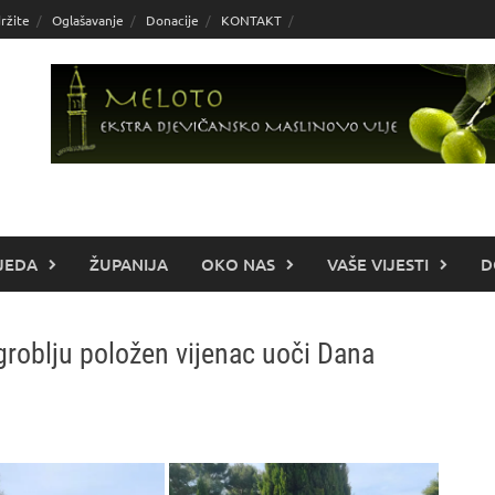
ržite
Oglašavanje
Donacije
KONTAKT
JEDA
ŽUPANIJA
OKO NAS
VAŠE VIJESTI
D
oblju položen vijenac uoči Dana