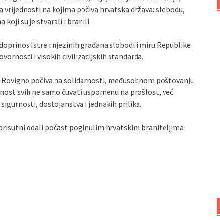
 vrijednosti na kojima počiva hrvatska država: slobodu,
ji su je stvarali i branili.
oprinos Istre i njezinih građana slobodi i miru Republike
ornosti i visokih civilizacijskih standarda.
ja-Rovigno počiva na solidarnosti, međusobnom poštovanju
vornost svih ne samo čuvati uspomenu na prošlost, već
igurnosti, dostojanstva i jednakih prilika.
risutni odali počast poginulim hrvatskim braniteljima