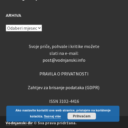
ARHIVA
ARHIVA
Svoje priče, pohvale i kritike možete
slati na e-mail:
post@vodnjanski.info
PRAVILA O PRIVATNOSTI
Zahtjev za brisanje podataka (GDPR)
ISSN 3102-4416
Ako nastavite koristiti ove web stranice, pristajete na korištenje
Prihvaćam
kolačića.
Saznaj više
Vodnjanski đir
© Sva prava pridržana.