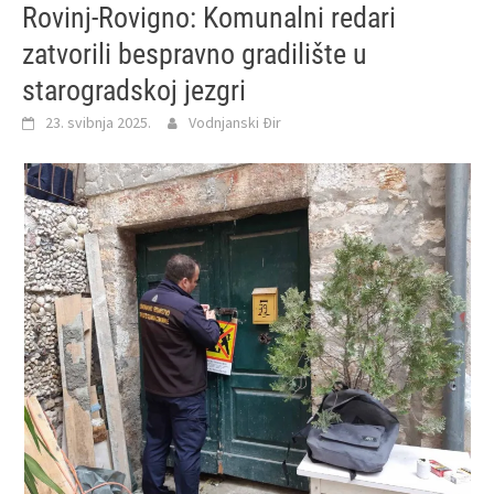
Rovinj-Rovigno: Komunalni redari
zatvorili bespravno gradilište u
starogradskoj jezgri
23. svibnja 2025.
Vodnjanski Đir