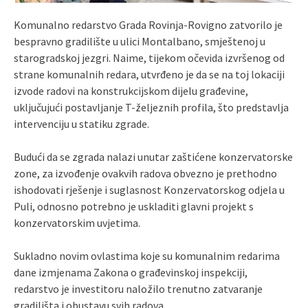
Komunalno redarstvo Grada Rovinja-Rovigno zatvorilo je
bespravno gradilište u ulici Montalbano, smještenoj u
starogradskoj jezgri. Naime, tijekom očevida izvršenog od
strane komunalnih redara, utvrđeno je da se na toj lokaciji
izvode radovi na konstrukcijskom dijelu građevine,
uključujući postavljanje T-željeznih profila, što predstavlja
intervenciju u statiku zgrade.
Budući da se zgrada nalazi unutar zaštićene konzervatorske
zone, za izvođenje ovakvih radova obvezno je prethodno
ishodovati rješenje i suglasnost Konzervatorskog odjela u
Puli, odnosno potrebno je uskladiti glavni projekt s
konzervatorskim uvjetima.
Sukladno novim ovlastima koje su komunalnim redarima
dane izmjenama Zakona o građevinskoj inspekciji,
redarstvo je investitoru naložilo trenutno zatvaranje
gradilišta i obustavu svih radova.