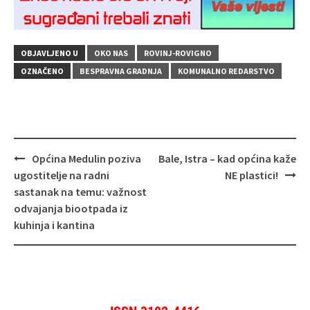
OBJAVLJENO U
OKO NAS
ROVINJ-ROVIGNO
OZNAČENO
BESPRAVNA GRADNJA
KOMUNALNO REDARSTVO
Navigacija
Općina Medulin poziva
Bale, Istra – kad općina kaže
objava
ugostitelje na radni
NE plastici!
sastanak na temu: važnost
odvajanja biootpada iz
kuhinja i kantina