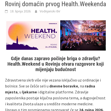
Rovinj domaćin prvog Health.Weekenda
18. lipnja 2026.
Vodnjanski Đir
Gdje danas zapravo počinje briga o zdravlju?
Health.Weekend u Rovinju otvara razgovore koji
mijenjaju budućnost
Zdravstvena skrb više nije vezana isključivo uz ordinacije i
bolnice. Sve se češće seli u
dnevne boravke
, na
radna
mjesta
, u
ljekarne
i digitalne platforme. Zdravlje
zaposlenika postaje ključna poslovna tema, a dugovječnost
i kvaliteta života ulaze u središte moderne medicine.
Upravo o tim promjenama razgovarat će se
24. rujna 2026.