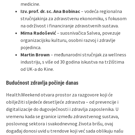
medicine.
Izv. prof. dr. sc. Ana Bobinac
– vodeća regionalna
stručnjakinja za zdravstvenu ekonomiku, s fokusom
na održivost i financiranje zdravstvenih sustava.
Mirna Radošević
– suosnivačica Salvea, povezuje
organizacijsku kulturu, osobni razvoj i zdravlje
pojedinca.
Martin Brown
– međunarodni stručnjak za wellness
industriju, s više od 30 godina iskustva na tržištima
od UK‑a do Kine.
Budućnost zdravlja počinje danas
Health.Weekend otvara prostor za razgovore koji će
obilježiti sljedeće desetljeće zdravstva – od prevencije i
digitalizacije do dugovječnosti i zdravlja zaposlenika. U
vremenu kada se granice između zdravstvenog sustava,
poslovnog sektora i svakodnevnog života brišu, ovaj
događaj donosi uvid u trendove koji već sada oblikuju našu