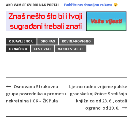
AKO VAM SE SVIDIO NAŠ PORTAL –
Podržite nas donacijom za kavu
OBJAVLJENO U
OKO NAS
ROVINJ-ROVIGNO
OZNAČENO
FESTIVALI
MANIFESTACIJE
Navigacija
Osnovana Strukovna
Ljetno radno vrijeme pulske
objava
grupa posrednika u prometu
gradske knjižnice: Središnja
nekretnina HGK – ŽK Pula
knjižnica od 23. 6., ostali
ogranci od 29. 6.