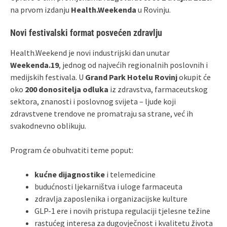
na prvom izdanju
Health.Weekenda
u Rovinju.
Novi festivalski format posvećen zdravlju
Health.Weekend je novi industrijski dan unutar
Weekenda.19
, jednog od najvećih regionalnih poslovnih i
medijskih festivala. U
Grand Park Hotelu Rovinj
okupit će
oko
200 donositelja odluka
iz zdravstva, farmaceutskog
sektora, znanosti i poslovnog svijeta – ljude koji
zdravstvene trendove ne promatraju sa strane, već ih
svakodnevno oblikuju.
Program će obuhvatiti teme poput:
kućne dijagnostike
i telemedicine
budućnosti ljekarništva i uloge farmaceuta
zdravlja zaposlenika i organizacijske kulture
GLP‑1 ere i novih pristupa regulaciji tjelesne težine
rastućeg interesa za dugovječnost i kvalitetu života