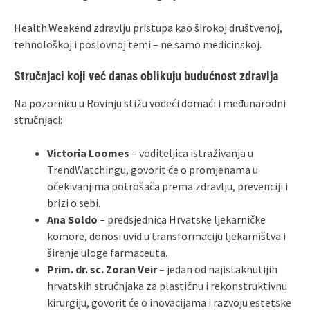
Health.Weekend zdravlju pristupa kao širokoj društvenoj,
tehnološkoj i poslovnoj temi – ne samo medicinskoj.
Stručnjaci koji već danas oblikuju budućnost zdravlja
Na pozornicu u Rovinju stižu vodeći domaći i međunarodni
stručnjaci:
Victoria Loomes
– voditeljica istraživanja u
TrendWatchingu, govorit će o promjenama u
očekivanjima potrošača prema zdravlju, prevenciji i
brizi o sebi.
Ana Soldo
– predsjednica Hrvatske ljekarničke
komore, donosi uvid u transformaciju ljekarništva i
širenje uloge farmaceuta.
Prim. dr. sc. Zoran Veir
– jedan od najistaknutijih
hrvatskih stručnjaka za plastičnu i rekonstruktivnu
kirurgiju, govorit će o inovacijama i razvoju estetske