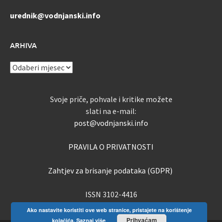
urednik@vodnjanski.info
ARHIVA
ARHIVA
Svoje priče, pohvale i kritike možete
slati na e-mail:
post@vodnjanski.info
PRAVILA O PRIVATNOSTI
Zahtjev za brisanje podataka (GDPR)
ISSN 3102-4416
Ako nastavite koristiti ove web stranice, pristajete na korištenje
Prihvaćam
kolačića.
Saznaj više