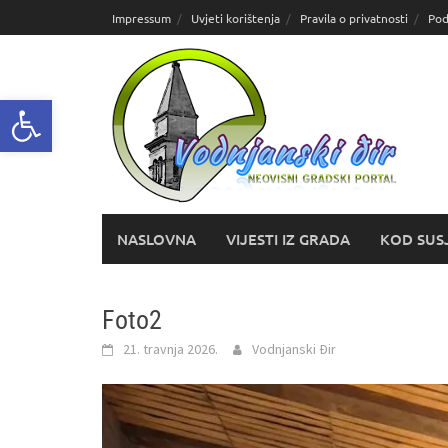
Skoči
Impressum
Uvjeti korištenja
Pravila o privatnosti
Pod
do
sadržaja
Open toolbar
NASLOVNA
VIJESTI IZ GRADA
KOD SUS
Foto2
21. travnja 2026.
Vodnjanski Đir