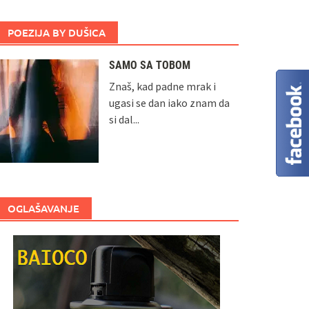
POEZIJA BY DUŠICA
SAMO SA TOBOM
Znaš, kad padne mrak i
ugasi se dan iako znam da
si dal...
OGLAŠAVANJE