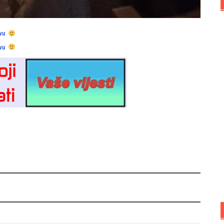
vu
vu