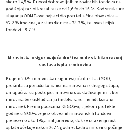
skoro 14,5 %. Prinosi dobrovoljnih mirovinskih fondova na
godišnjoj razini kretali su se od 1,6 % do 16 %. Kod strukture
ulaganja ODMF-ova najveći dio portfelja čine obveznice –
52,2 % imovine, a zatim dionice – 28,2 %, te investicijski
fondovi – 9,7 %.
Mirovinska osiguravajuća društva nude stabilan razvoj
sustava isplate mirovina
Krajem 2025. mirovinska osiguravajuća društva (MOD)
proširila su ponudu korisnicima mirovina iz drugog stupa,
omogućivši uz postojeće mirovine s usklađivanjem i izbor
mirovina bez usklađivanja (indeksirane i neindeksirane
mirovine). Prema podacima REGOS-a, tijekom protekle
godine u MOD-ove je iz obveznih mirovinskih fondova
preneseno oko 196,5 milijuna eura, dok se izraženiji rast
uplata očekuje nakon 2027. godine, kada u mirovinu počinje