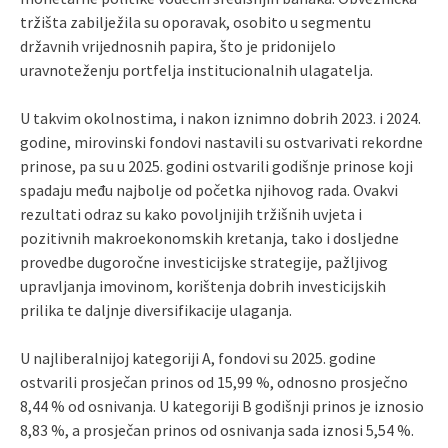
tržišta zabilježila su oporavak, osobito u segmentu
državnih vrijednosnih papira, što je pridonijelo
uravnoteženju portfelja institucionalnih ulagatelja.
U takvim okolnostima, i nakon iznimno dobrih 2023. i 2024.
godine, mirovinski fondovi nastavili su ostvarivati rekordne
prinose, pa su u 2025. godini ostvarili godišnje prinose koji
spadaju među najbolje od početka njihovog rada. Ovakvi
rezultati odraz su kako povoljnijih tržišnih uvjeta i
pozitivnih makroekonomskih kretanja, tako i dosljedne
provedbe dugoročne investicijske strategije, pažljivog
upravljanja imovinom, korištenja dobrih investicijskih
prilika te daljnje diversifikacije ulaganja.
U najliberalnijoj kategoriji A, fondovi su 2025. godine
ostvarili prosječan prinos od 15,99 %, odnosno prosječno
8,44 % od osnivanja. U kategoriji B godišnji prinos je iznosio
8,83 %, a prosječan prinos od osnivanja sada iznosi 5,54 %.