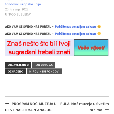
fondova Europske unije
25. travnja 2023.
U "KOD SUSJEDA"
AKO VAM SE SVIDIO NAŠ PORTAL –
Podržite nas donacijom za kavu
AKO VAM SE SVIDIO NAŠ PORTAL –
Podržite nas donacijom za kavu
OBJAVLJENO U
RAD UDRUGA
OZNAČENO
MIROVINSKI FONDOVI
Navigacija
PROGRAM NOĆI MUZEJA U
PULA: Noć muzeja u Svetim
objava
DESTINACIJI MARČANA– 30.
srcima