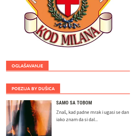
OGLAŠAVANJE
POEZIJA BY DUŠICA
SAMO SA TOBOM
Znaš, kad padne mrak i ugasi se dan
iako znam da si dal...