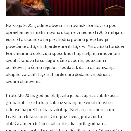
Na kraju 2025. godine obvezni mirovinski fondovi su pod
upravljanjem imali imovinu ukupne vrijednosti 26,5 milijardi
eura, što u odnosu na prethodnu godinu predstavlja
povećanje od 3,2 milijarde eura ili 13,9 %. Mirovinski fondovi
kontinuirano dokazuju sposobnost upravljanja imovinom
svojih članova te su dugoročno otporni, pouzdani i
učinkoviti, o čemu svjedoči i podatak da su od osnivanja
ukupno zaradili 11,3 milijarde eura dodane vrijednosti
svojim članovima.
Proteklu 2025. godinu obilježila je postupna stabilizacija
globalnih tržišta kapitala uz smanjenje volatilnosti u
odnosu na prethodna razdoblja. Kretanja na dioničkim
tržištima bila su pretežito pozitivna, potaknuta
ublažavanjem inflacijskih pritisaka i prilagodbama
monetarne politike vodećih središnjih banaka. Obveznička