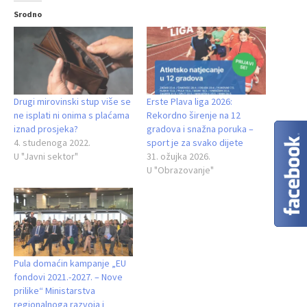
Srodno
Drugi mirovinski stup više se
Erste Plava liga 2026:
ne isplati ni onima s plaćama
Rekordno širenje na 12
iznad prosjeka?
gradova i snažna poruka –
4. studenoga 2022.
sport je za svako dijete
U "Javni sektor"
31. ožujka 2026.
U "Obrazovanje"
Pula domaćin kampanje „EU
fondovi 2021.-2027. – Nove
prilike“ Ministarstva
regionalnoga razvoja i