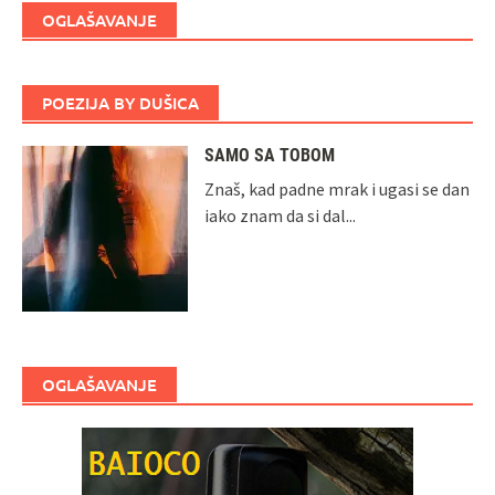
OGLAŠAVANJE
POEZIJA BY DUŠICA
SAMO SA TOBOM
Znaš, kad padne mrak i ugasi se dan
iako znam da si dal...
OGLAŠAVANJE