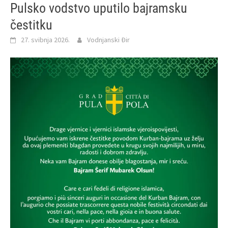
Pulsko vodstvo uputilo bajramsku
čestitku
27. svibnja 2026.
Vodnjanski Đir