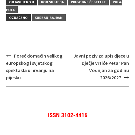
OBJAVLJENO U
KOD SUSJEDA
PRIGODNE ČESTITKE
PULA-
POLA
OZNAČENO
KURBAN-BAJRAM
Navigacija
Poreč domaćin velikog
Javni poziv za upis djece u
objava
europskog i svjetskog
Dječje vrtiće Petar Pan
spektakla u hrvanju na
Vodnjan za godinu
pijesku
2026/2027
ISSN 3102-4416