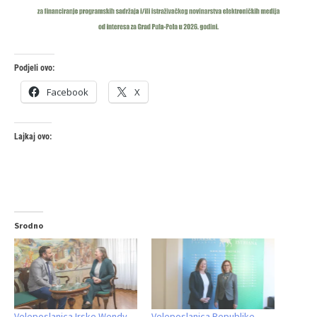
Podjeli ovo:
Facebook
X
Lajkaj ovo:
Srodno
Veleposlanica Irske Wendy
Veleposlanica Republike