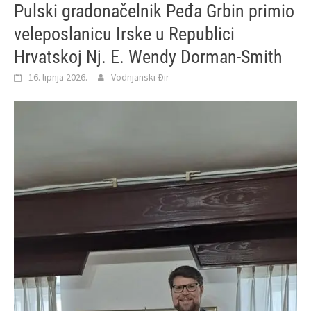
Pulski gradonačelnik Peđa Grbin primio
veleposlanicu Irske u Republici
Hrvatskoj Nj. E. Wendy Dorman-Smith
16. lipnja 2026.
Vodnjanski Đir