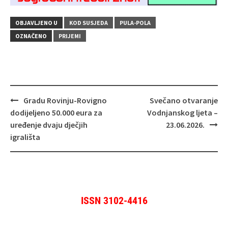
OBJAVLJENO U
KOD SUSJEDA
PULA-POLA
OZNAČENO
PRIJEMI
Navigacija
Gradu Rovinju-Rovigno
Svečano otvaranje
objava
dodijeljeno 50.000 eura za
Vodnjanskog ljeta –
uređenje dvaju dječjih
23.06.2026.
igrališta
ISSN 3102-4416