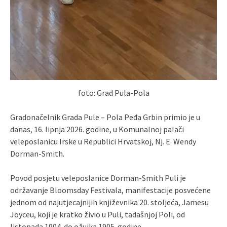
foto: Grad Pula-Pola
Gradonačelnik Grada Pule – Pola Peđa Grbin primio je u
danas, 16. lipnja 2026. godine, u Komunalnoj palači
veleposlanicu Irske u Republici Hrvatskoj, Nj. E. Wendy
Dorman-Smith.
Povod posjetu veleposlanice Dorman-Smith Puli je
održavanje Bloomsday Festivala, manifestacije posvećene
jednom od najutjecajnijih književnika 20. stoljeća, Jamesu
Joyceu, koji je kratko živio u Puli, tadašnjoj Poli, od
listopada 1904. do ožujka 1905. godine.