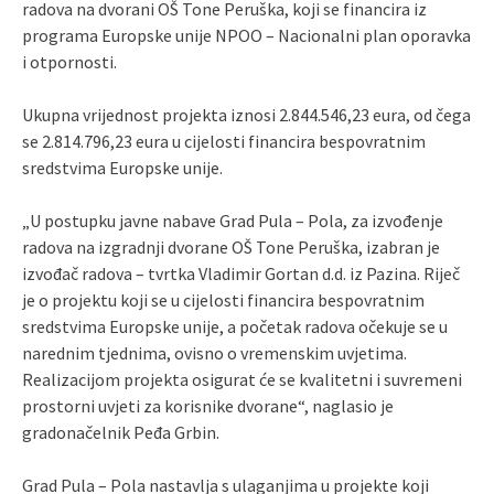
radova na dvorani OŠ Tone Peruška, koji se financira iz
programa Europske unije NPOO – Nacionalni plan oporavka
i otpornosti.
Ukupna vrijednost projekta iznosi 2.844.546,23 eura, od čega
se 2.814.796,23 eura u cijelosti financira bespovratnim
sredstvima Europske unije.
„U postupku javne nabave Grad Pula – Pola, za izvođenje
radova na izgradnji dvorane OŠ Tone Peruška, izabran je
izvođač radova – tvrtka Vladimir Gortan d.d. iz Pazina. Riječ
je o projektu koji se u cijelosti financira bespovratnim
sredstvima Europske unije, a početak radova očekuje se u
narednim tjednima, ovisno o vremenskim uvjetima.
Realizacijom projekta osigurat će se kvalitetni i suvremeni
prostorni uvjeti za korisnike dvorane“, naglasio je
gradonačelnik Peđa Grbin.
Grad Pula – Pola nastavlja s ulaganjima u projekte koji