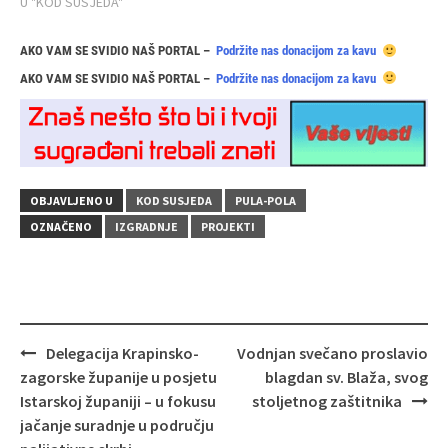
U "KOD SUSJEDA"
AKO VAM SE SVIDIO NAŠ PORTAL –
Podržite nas donacijom za kavu
AKO VAM SE SVIDIO NAŠ PORTAL –
Podržite nas donacijom za kavu
OBJAVLJENO U
KOD SUSJEDA
PULA-POLA
OZNAČENO
IZGRADNJE
PROJEKTI
Navigacija
Delegacija Krapinsko-
Vodnjan svečano proslavio
objava
zagorske županije u posjetu
blagdan sv. Blaža, svog
Istarskoj županiji – u fokusu
stoljetnog zaštitnika
jačanje suradnje u području