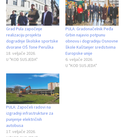
Grad Pula započinje
PULA: Gradonačelnik Peđa
realizaciju projekta
Grbin najavio potpunu
dogradnje školske sportske
obnovu i dogradnju Osnovne
dvorane OŠ Tone Peruška
škole Kaštanjer sredstvima
18. veljače 2026.
Europske unije
U "KOD SUSJEDA"
6. veljače 2026.
U "KOD SUSJEDA"
PULA: Započeli radovi na
izgradnji infrastrukture za
punjenje električnih
autobusa
17. veljače 2026.