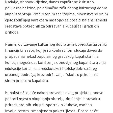
Nadalje, obnova vrijedne, danas zapuštene kulturno
povijesne baštine, pojedinačno zaštićenog kulturnog dobra
kupališta Stoja. Predloženim sadržajima, prvenstveno onim
cjelogodišnjeg karaktera nastojao se postići balans između
sredstava potrebnih za održavanje kupališta i gradskih
prihoda.
Naime, održavanje kulturnog dobra uvijek predstavlja veliki
financijski izazov, koji je i u konkretnom slučaju doveo do
propadanja nekad popularnog gradskog kupališta. I na
koncu, mogućnost korištenja obnovljenog kupališta u cilju
edukacije korisnika predškolske i školske dobi sa šireg
urbanog područja, kroz održavanje “škole u prirodi” na
širem prostoru kupališta.
Kupalište Stoja će nakon provedbe ovog projekta ponovo
postati mjesto okupljanja obitelji, druženje i boravak u
prirodi, brojnih udruga i sportskih klubova, osobe s
invaliditetom i smanjenom pokretljivosti. Postojat će