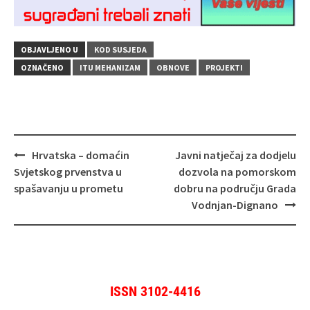
OBJAVLJENO U
KOD SUSJEDA
OZNAČENO
ITU MEHANIZAM
OBNOVE
PROJEKTI
Navigacija
Hrvatska – domaćin
Javni natječaj za dodjelu
objava
Svjetskog prvenstva u
dozvola na pomorskom
spašavanju u prometu
dobru na području Grada
Vodnjan-Dignano
ISSN 3102-4416