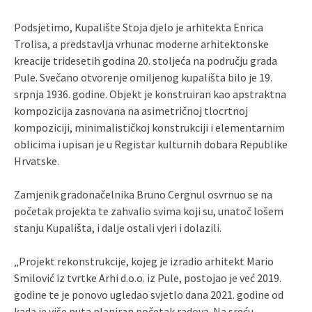
Podsjetimo, Kupalište Stoja djelo je arhitekta Enrica
Trolisa, a predstavlja vrhunac moderne arhitektonske
kreacije tridesetih godina 20. stoljeća na području grada
Pule. Svečano otvorenje omiljenog kupališta bilo je 19.
srpnja 1936. godine. Objekt je konstruiran kao apstraktna
kompozicija zasnovana na asimetričnoj tlocrtnoj
kompoziciji, minimalističkoj konstrukciji i elementarnim
oblicima i upisan je u Registar kulturnih dobara Republike
Hrvatske.
Zamjenik gradonačelnika Bruno Cergnul osvrnuo se na
početak projekta te zahvalio svima koji su, unatoč lošem
stanju Kupališta, i dalje ostali vjeri i dolazili.
„Projekt rekonstrukcije, kojeg je izradio arhitekt Mario
Smilović iz tvrtke Arhi d.o.o. iz Pule, postojao je već 2019.
godine te je ponovo ugledao svjetlo dana 2021. godine od
kada je više puta planiran početak radova. Na sreću,