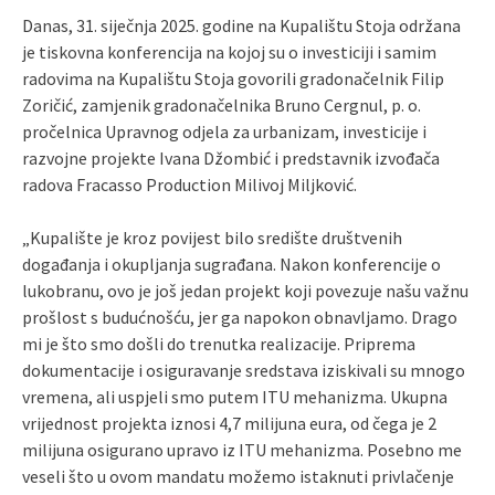
Danas, 31. siječnja 2025. godine na Kupalištu Stoja održana
je tiskovna konferencija na kojoj su o investiciji i samim
radovima na Kupalištu Stoja govorili gradonačelnik Filip
Zoričić, zamjenik gradonačelnika Bruno Cergnul, p. o.
pročelnica Upravnog odjela za urbanizam, investicije i
razvojne projekte Ivana Džombić i predstavnik izvođača
radova Fracasso Production Milivoj Miljković.
„Kupalište je kroz povijest bilo središte društvenih
događanja i okupljanja sugrađana. Nakon konferencije o
lukobranu, ovo je još jedan projekt koji povezuje našu važnu
prošlost s budućnošću, jer ga napokon obnavljamo. Drago
mi je što smo došli do trenutka realizacije. Priprema
dokumentacije i osiguravanje sredstava iziskivali su mnogo
vremena, ali uspjeli smo putem ITU mehanizma. Ukupna
vrijednost projekta iznosi 4,7 milijuna eura, od čega je 2
milijuna osigurano upravo iz ITU mehanizma. Posebno me
veseli što u ovom mandatu možemo istaknuti privlačenje