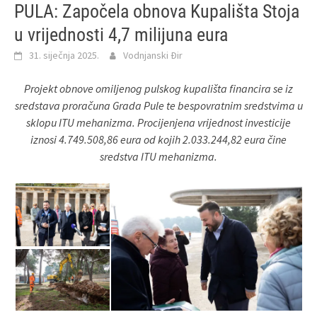
PULA: Započela obnova Kupališta Stoja
u vrijednosti 4,7 milijuna eura
31. siječnja 2025.
Vodnjanski Đir
Projekt obnove omiljenog pulskog kupališta financira se iz
sredstava proračuna Grada Pule te bespovratnim sredstvima u
sklopu ITU mehanizma. Procijenjena vrijednost investicije
iznosi 4.749.508,86 eura od kojih 2.033.244,82 eura čine
sredstva ITU mehanizma.