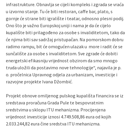
infrastrukture. Obnavlja se cijeli kompleks i zgrada se vraća
u izvorno stanje. Tu će biti restoran, caffe bar, plato, s
gornje će strane biti igralište i teatar, odnosno plesni podij.
Ono što je važno Europskoj uniji i nama je da će cijelo
kupalište biti prilagođeno za osobe s invaliditetom, tako da
će njima biti sav sadržaj pristupačan. Na pomorskom dobru
radimo rampu, bit će omogućen ulazak u more i radit će se
sunčalište za osobe s invaliditetom. Sve zgrade će dobiti
energetski efikasniju vrijednost obzirom da smo mnogo
truda uložili da postavimo nove tehnologije“, najavila je p.
o. pročelnica Upravnog odjela za urbanizam, investicije i
razvojne projekte Ivana Džombić.
Projekt obnove omiljenog pulskog kupališta financira se iz
sredstava proračuna Grada Pule te bespovratnim
sredstvima u sklopu ITU mehanizma. Procijenjena
vrijednost investicije iznosi 4.749.508,86 eura od kojih
2.033.244,82 eura čine sredstva ITU mehanizma.