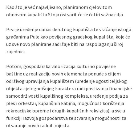
Kao što je već najavljivano, planiranom cjelovitom
obnovom kupališta Stoja ostvarit će se četiri važna cilja.
Prvi je uređenje danas derutnog kupališta te vraćanje istoga
građanima Pule kao povijesnog gradskog kupališta, koje će
uz sve novo planirane sadržaje biti na raspolaganju široj
zajednici.
Potom, gospodarska valorizacija kulturno povijesne
baštine uz realizaciju novih elemenata ponude s ciljem
održivog upravljanja kupalištem (uređenje ugostiteljskog
objekta cjelogodišnjeg karaktera radi postizanja financijske
samoodrživosti kupališnog kompleksa, uređenje podija za
ples i orkestar, kupališnih kabina, mogućnost korištenja
rekreacijske opreme i drugih kupališnih rekvizita), a sve u
funkciji razvoja gospodarstva te stvaranja mogućnosti za
otvaranje novih radnih mjesta.