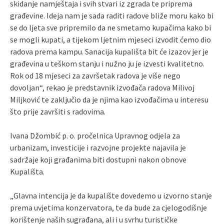
skidanje namještaja i svih stvari iz zgrada te priprema
građevine. Ideja nam je sada raditi radove bliže moru kako bi
se do ljeta sve pripremilo da ne smetamo kupačima kako bi
se mogli kupati, a tijekom ljetnim mjeseci izvodit ćemo dio
radova prema kampu. Sanacija kupališta bit će izazov jer je
građevina u teškom stanju i nužno ju je izvesti kvalitetno.
Rok od 18 mjeseci za završetak radova je više nego
dovoljan“, rekao je predstavnik izvođača radova Milivoj
Miljković te zaključio da je njima kao izvođačima u interesu
što prije završiti s radovima.
Ivana Džombić p. o. pročelnica Upravnog odjela za
urbanizam, investicije i razvojne projekte najavila je
sadržaje koji građanima biti dostupni nakon obnove
Kupališta.
„Glavna intencija je da kupalište dovedemo u izvorno stanje
prema uvjetima konzervatora, te da bude za cjelogodišnje
korištenje naših sugrađana, ali i u svrhu turističke