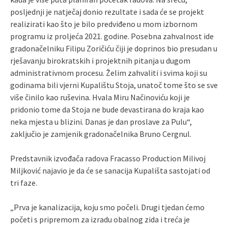
posljednji je natječaj donio rezultate i sada će se projekt
realizirati kao što je bilo predviđeno u mom izbornom
programu iz proljeća 2021. godine. Posebna zahvalnost ide
gradonačelniku Filipu Zoričiću čiji je doprinos bio presudan u
rješavanju birokratskih i projektnih pitanja u dugom
administrativnom procesu. Želim zahvaliti i svima koji su
godinama bili vjerni Kupalištu Stoja, unatoč tome što se sve
više činilo kao ruševina. Hvala Miru Načinoviću koji je
pridonio tome da Stoja ne bude devastirana do kraja kao
neka mjesta u blizini. Danas je dan proslave za Pulu“,
zaključio je zamjenik gradonačelnika Bruno Cergnul.
Predstavnik izvođača radova Fracasso Production Milivoj
Miljković najavio je da će se sanacija Kupališta sastojati od
tri faze.
„Prva je kanalizacija, koju smo počeli. Drugi tjedan ćemo
početi s pripremom za izradu obalnog zida i treća je