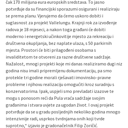
čak 170 milijuna eura europskih sredstava. To jasno
potvrđuje da su financijski sporazumi osigurani i realiziraju
se prema planu. Vjerujemo da ćemo uskoro dobiti i
suglasnost za projekt Vallelungu. Krajnji rok za izvođenje
radova je 18 mjeseci, a nakon toga građani će dobiti
moderno i energetski učinkovitije mjesto za rekreaciju i
društvena okupljanja, bez naplate ulaza, s 50 parkirnih
mjesta. Prostori će biti prilagođeni osobama s
invaliditetom te otvoreni za razne društvene sadržaje.
Nažalost, mnogi projekti koje mi danas realiziramo dugi niz
godina nisu imali pripremljenu dokumentaciju, pa smo
protekle tri godine morali rješavati imovinsko-pravne
probleme i njihovu realizaciju omogućiti kroz suradnju s
konzervatorima. Ipak, uspjeli smo prevladati izazove te
mogu s ponosom reći da Pula vraća sadržaje svojim
građanima i stvara uvjete za ugodan život. I ovaj projekt
potvrđuje da se u gradu posljednjih nekoliko godina mnogo
intenzivnije radi, usprkos tvrdnjama onih koji tvrde
suprotno,“ izjavio je gradonačelnik Filip Zoričić.