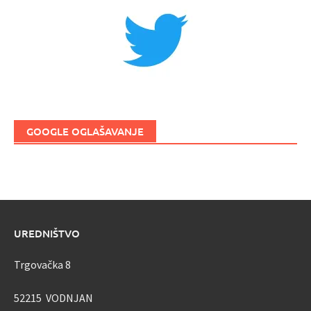
GOOGLE OGLAŠAVANJE
UREDNIŠTVO
Trgovačka 8
52215 VODNJAN