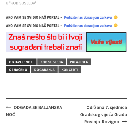
U "KOD SUSJEDA"
AKO VAM SE SVIDIO NAŠ PORTAL –
Podržite nas donacijom za kavu
AKO VAM SE SVIDIO NAŠ PORTAL –
Podržite nas donacijom za kavu
OBJAVLJENO U
KOD SUSJEDA
PULA-POLA
OZNAČENO
DOGAĐANJA
KONCERTI
Navigacija
ODGAĐA SE BALJANSKA
Održana 7. sjednica
objava
NOĆ
Gradskog vijeća Grada
Rovinja-Rovigno