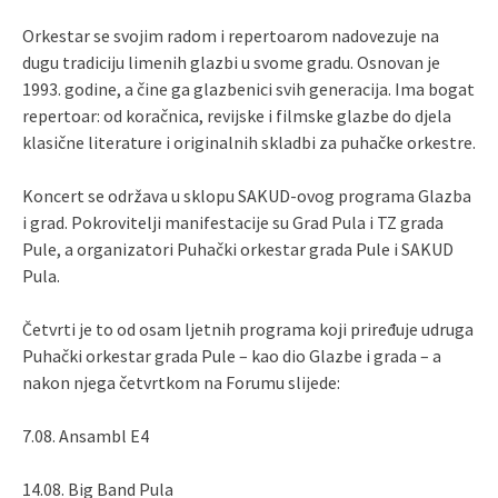
Orkestar se svojim radom i repertoarom nadovezuje na
dugu tradiciju limenih glazbi u svome gradu. Osnovan je
1993. godine, a čine ga glazbenici svih generacija. Ima bogat
repertoar: od koračnica, revijske i filmske glazbe do djela
klasične literature i originalnih skladbi za puhačke orkestre.
Koncert se održava u sklopu SAKUD-ovog programa Glazba
i grad. Pokrovitelji manifestacije su Grad Pula i TZ grada
Pule, a organizatori Puhački orkestar grada Pule i SAKUD
Pula.
Četvrti je to od osam ljetnih programa koji priređuje udruga
Puhački orkestar grada Pule – kao dio Glazbe i grada – a
nakon njega četvrtkom na Forumu slijede:
7.08. Ansambl E4
14.08. Big Band Pula