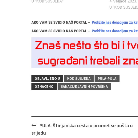
U "KOD SUSJEDA"
4. veljače 2023.
U "KOD SUSJED
AKO VAM SE SVIDIO NAŠ PORTAL –
Podržite nas donacijom za ka
AKO VAM SE SVIDIO NAŠ PORTAL –
Podržite nas donacijom za ka
OBJAVLJENO U
KOD SUSJEDA
PULA-POLA
OZNAČENO
SANACIJE JAVNIH POVRŠINA
Navigacija
PULA: Štinjanska cesta u promet se pušta u
objava
srijedu