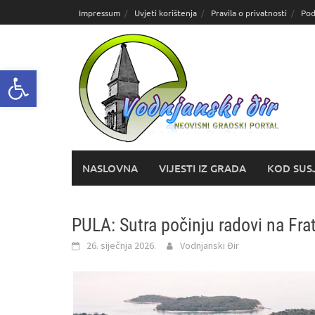
Skoči
Impressum
Uvjeti korištenja
Pravila o privatnosti
Pod
do
sadržaja
Open toolbar
NASLOVNA
VIJESTI IZ GRADA
KOD SUS
PULA: Sutra počinju radovi na Fr
26. siječnja 2026.
Vodnjanski Đir