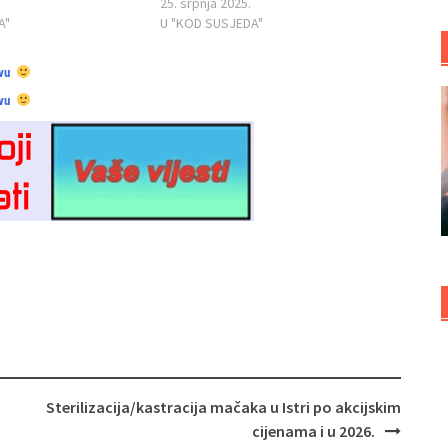
25. srpnja 2025.
A"
U "KOD SUSJEDA"
vu
vu
Sterilizacija/kastracija mačaka u Istri po akcijskim
cijenama i u 2026.