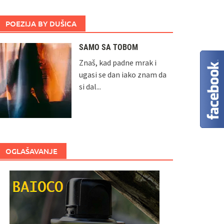
POEZIJA BY DUŠICA
SAMO SA TOBOM
Znaš, kad padne mrak i
ugasi se dan iako znam da
si dal...
OGLAŠAVANJE