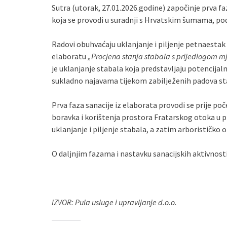
Sutra (utorak, 27.01.2026.godine) započinje prva fa
koja se provodi u suradnji s Hrvatskim šumama, po
Radovi obuhvaćaju uklanjanje i piljenje petnaestak
elaboratu
„Procjena stanja stabala s prijedlogom mj
je uklanjanje stabala koja predstavljaju potencijaln
sukladno najavama tijekom zabilježenih padova st
Prva faza sanacije iz elaborata provodi se prije poče
boravka i korištenja prostora Fratarskog otoka u pre
uklanjanje i piljenje stabala, a zatim arborističko o
O daljnjim fazama i nastavku sanacijskih aktivnost
IZVOR: Pula usluge i upravljanje d.o.o.