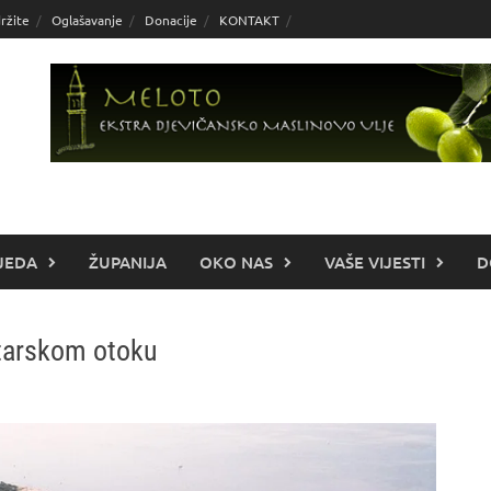
ržite
Oglašavanje
Donacije
KONTAKT
JEDA
ŽUPANIJA
OKO NAS
VAŠE VIJESTI
D
atarskom otoku