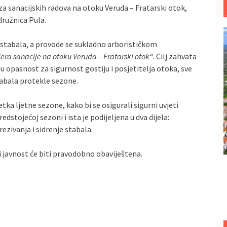
za sanacijskih radova na otoku Veruda – Fratarski otok,
družnica Pula.
 stabala, a provode se sukladno arborističkom
era sanacije na otoku Veruda – Fratarski otok“
. Cilj zahvata
u opasnost za sigurnost gostiju i posjetitelja otoka, sve
abala protekle sezone.
tka ljetne sezone, kako bi se osigurali sigurni uvjeti
dstojećoj sezoni i ista je podijeljena u dva dijela:
rezivanja i sidrenje stabala.
i javnost će biti pravodobno obaviještena.