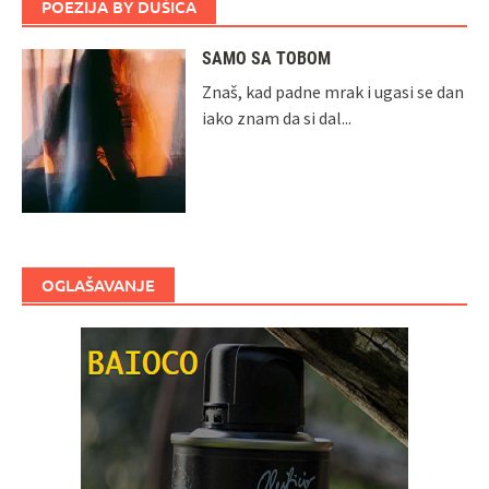
POEZIJA BY DUŠICA
SAMO SA TOBOM
Znaš, kad padne mrak i ugasi se dan
iako znam da si dal...
OGLAŠAVANJE