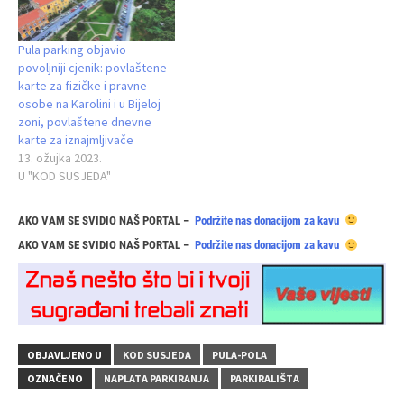
Pula parking objavio
povoljniji cjenik: povlaštene
karte za fizičke i pravne
osobe na Karolini i u Bijeloj
zoni, povlaštene dnevne
karte za iznajmljivače
13. ožujka 2023.
U "KOD SUSJEDA"
AKO VAM SE SVIDIO NAŠ PORTAL –
Podržite nas donacijom za kavu
AKO VAM SE SVIDIO NAŠ PORTAL –
Podržite nas donacijom za kavu
OBJAVLJENO U
KOD SUSJEDA
PULA-POLA
OZNAČENO
NAPLATA PARKIRANJA
PARKIRALIŠTA