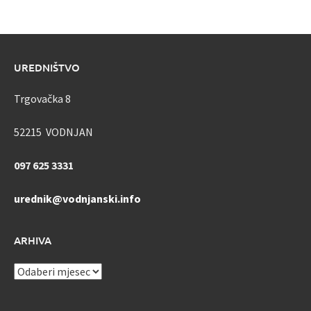
UREDNIŠTVO
Trgovačka 8
52215 VODNJAN
097 625 3331
urednik@vodnjanski.info
ARHIVA
ARHIVA