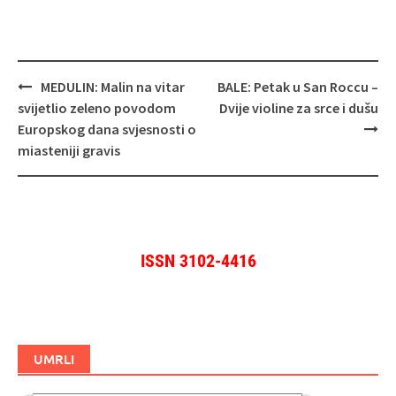
Navigacija
MEDULIN: Malin na vitar
BALE: Petak u San Roccu –
objava
svijetlio zeleno povodom
Dvije violine za srce i dušu
Europskog dana svjesnosti o
miasteniji gravis
ISSN 3102-4416
UMRLI