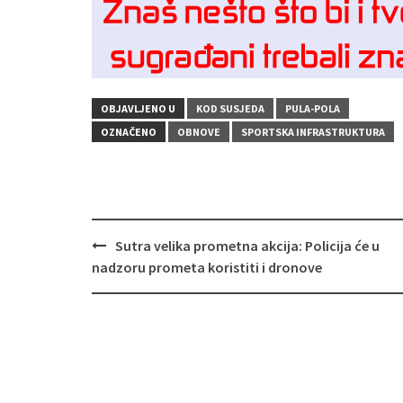
OBJAVLJENO U
KOD SUSJEDA
PULA-POLA
OZNAČENO
OBNOVE
SPORTSKA INFRASTRUKTURA
Navigacija
Sutra velika prometna akcija: Policija će u
objava
nadzoru prometa koristiti i dronove