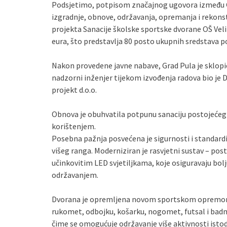
Podsjetimo, potpisom značajnog ugovora između Gra
izgradnje, obnove, održavanja, opremanja i rekonst
projekta Sanacije školske sportske dvorane OŠ Veli 
eura, što predstavlja 80 posto ukupnih sredstava 
Nakon provedene javne nabave, Grad Pula je sklopio
nadzorni inženjer tijekom izvođenja radova bio je D
projekt d.o.o.
Obnova je obuhvatila potpunu sanaciju postojećeg
korištenjem.
Posebna pažnja posvećena je sigurnosti i standard
višeg ranga. Moderniziran je rasvjetni sustav – pos
učinkovitim LED svjetiljkama, koje osiguravaju bolj
održavanjem.
Dvorana je opremljena novom sportskom opremom z
rukomet, odbojku, košarku, nogomet, futsal i badm
čime se omogućuje održavanje više aktivnosti isto