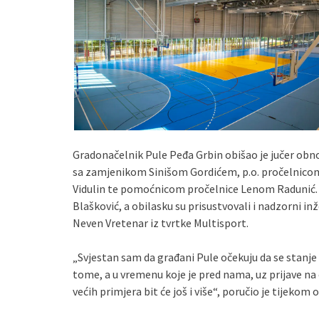
Gradonačelnik Pule Peđa Grbin obišao je jučer obn
sa zamjenikom Sinišom Gordićem, p.o. pročelnicom
Vidulin te pomoćnicom pročelnice Lenom Radunić. D
Blašković, a obilasku su prisustvovali i nadzorni i
Neven Vretenar iz tvrtke Multisport.
„Svjestan sam da građani Pule očekuju da se stanje
tome, a u vremenu koje je pred nama, uz prijave na
većih primjera bit će još i više“, poručio je tijekom