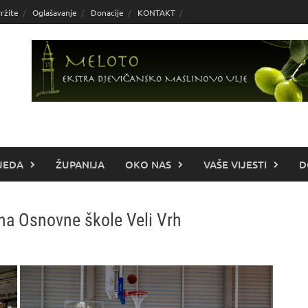
ržite
Oglašavanje
Donacije
KONTAKT
JEDA
ŽUPANIJA
OKO NAS
VAŠE VIJESTI
D
na Osnovne škole Veli Vrh