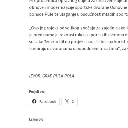
P.o. pročelnica Upravnog odjela za društvene djelat
obnove i modernizacije sportske dvorane Osnovne šk
ponude Pule te ulaganje u budućnost mladih sportaš
„Ovo je projekt od velikog značaja za zajednicu koj
je pred nama je rekonstrukcija sportskih dvorana os
su također vrlo bitno projekti koji će biti na korist
treniraju u dvoranama u popodnevnim satima“, zaklj
IZVOR: GRAD PULA-POLA
Podjeli ovo:
Facebook
X
Lajkaj ovo: