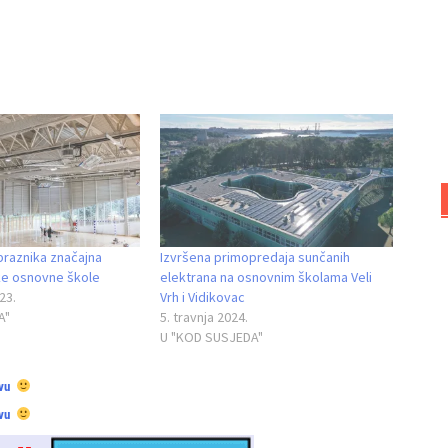
 praznika značajna
Izvršena primopredaja sunčanih
ske osnovne škole
elektrana na osnovnim školama Veli
23.
Vrh i Vidikovac
A"
5. travnja 2024.
U "KOD SUSJEDA"
vu
vu