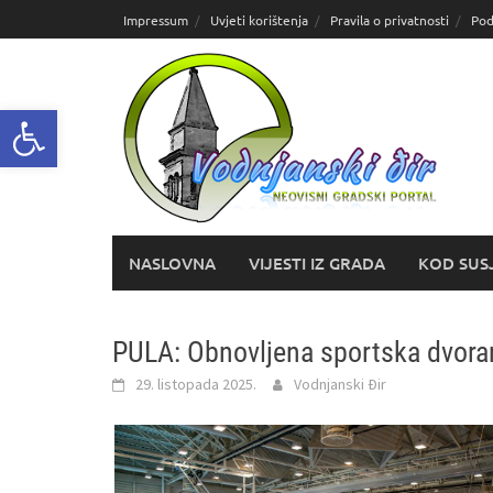
Skoči
Impressum
Uvjeti korištenja
Pravila o privatnosti
Pod
do
sadržaja
Open toolbar
NASLOVNA
VIJESTI IZ GRADA
KOD SUS
PULA: Obnovljena sportska dvora
29. listopada 2025.
Vodnjanski Đir