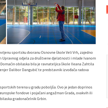
ovljenu sportsku dvoranu Osnovne škole Veli Vrh, zajedno
 Upravnog odjela za društvene djelatnosti i mlade Ivanom
omaćin obilaska bila je ravnateljica škole Ileana Zahtila
nženjer Dalibor Dangubić te predstavnik izvođača radova
 sportskih terena u gradu poboljša. Ovo je jedan doprinos
 europske fondove i pojačani angažman Grada, ovakvih ili
 obilaska gradonačelnik Grbin.