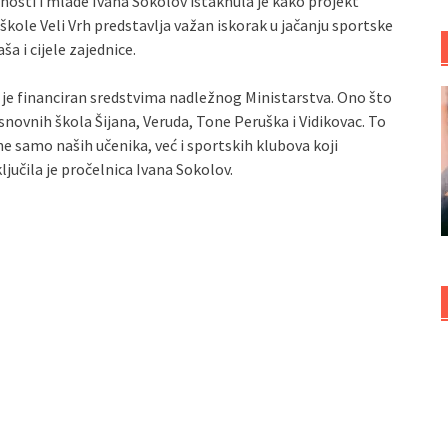
nosti i mlade Ivana Sokolov istaknula je kako projekt
ole Veli Vrh predstavlja važan iskorak u jačanju sportske
a i cijele zajednice.
i je financiran sredstvima nadležnog Ministarstva. Ono što
novnih škola Šijana, Veruda, Tone Peruška i Vidikovac. To
 ne samo naših učenika, već i sportskih klubova koji
učila je pročelnica Ivana Sokolov.