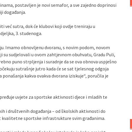
nama, postavljen je novi semafor, a sve zajedno doprinosi
iji događanja.
i već sutra, dok će klubovi koji ovdje treniraju u
jeljka, 3. studenoga.
raju. Imamo obnovljenu dvoranu, s novim podom, novom
ji su sudjelovali u ovom zahtjevnom obuhvatu, Gradu Puli,
trebno puno strpljenja i suradnje da se ova obnova uspješno
m očekuju sutrašnje jutro kada će se sat tjelesnog odgoja
a ponašanja kakva ovakva dvorana iziskuje“, poručila je
eđuje uvjete za sportske aktivnosti djece i mladih te
h i društvenih događanja – od školskih aktivnosti do
 kvalitetne sportske infrastrukture svim građanima.