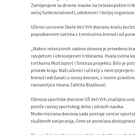
Zamijenjene su drvene maske na teleskopskim tribi
većoj funkcionalnosti, udobnosti i boljoj organizac
Učenici osnovne škole Veli Vrh dvoranu kreću koristit
popodnevnim satima s treninzima krenuti od poned
„Nakon intenzivnih radova obnova je privedena k
rasvjetom i obnovljenim tribinama. Hvala svima ko
tvrtkama Multisport i Sinteza projektu. Bilo je po
privede kraju. Naši učenici i učitelji s nestrpljenje
krenuti održavati u novoj dvorani, s novim pravilim
ravnateljica Ileana Zahtila Blašković.
Obnova sportske dvorane OŠ Veli Vrh značajno unapr
potiče razvoj sportskog duha i zdravih navika.
Modernizirana dvorana sada postaje centar sportski
službenih natjecanja, čime se povećava dostupnost