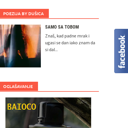
POEZIJA BY DUŠICA
SAMO SA TOBOM
Znaš, kad padne mrak i
ugasi se dan iako znam da
si dal...
OGLAŠAVANJE