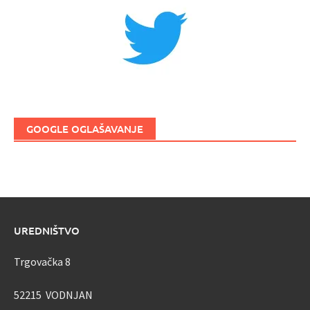
GOOGLE OGLAŠAVANJE
UREDNIŠTVO
Trgovačka 8
52215 VODNJAN