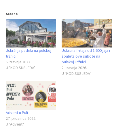
Srodno
Uskršnja padela na pulskoj
Uskrsna fritaja od 1.600 jaja i
tržnici
špaleta ove subote na
5. travnja 2023.
pulskoj Tržnici
U "KOD SUSJEDA"
2. travnja 2026.
U "KOD SUSJEDA"
Advent u Puli
27. prosinca 2022.
U "Advent"